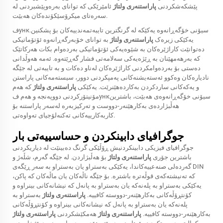
پێشکەشکردنی
پاراستنەری ولتاژ
ئامێرێکی کە توانای بەرەوپێشبردنی لە
سەرەتای میکرۆسێکۆندەکان هەبێت.
فункسیۆنی خۆگەڕانەوە یەکێکە لە گرنگترین تایبەتمەندییەکان بۆ پشکنین.
یەکێکی زیرەک
پاراستنەری ولتاژ
بە توانای خۆبەرگەڕانەوە ئۆتۆماتیکی
دەتوانێت کاراژێرەکان بە شێوەیەکی ئۆتۆماتیکی بەردەوام بکات هەرکاتێک
کە بەرھەمھێنان بە ڕێژەیەکی سەلامەتی فشار گەڕێتەوە. ئەمە هەوڵدانی
دەستی بۆ بەردەوامکردنی کاراژێرەکان لەناو دەکات و بە تایبەتی لە جێگە
نادیارەکان وەکوو ئەستەیشنەکانی پەمپکردنی دوور، سیستەمەکانی پاراستن
و یەکەکانی ساردکردن بەکاردەھێنرێت. یەکێکی
پاراستنەری ولتاژ
کە هەم
مۆنیتۆرکردنی دووپەنجە و هەم فункسیۆنی خۆگەڕانەوەی ھەبێت، باشترین
هەڵبژاردەی بەکارھێنەر-دووست و تەرکیزبەرە لەسەر پاراستنە بۆ
کاربەکارییەکانی تەکنەلۆجیای تەواوەتی.
جوگرافیای دابینکردن و حساسییەتی بار
جوگرافیای فیزیکی دابینکردنیش ڕۆڵێکی گرنگ دەبینێت لە دیاریکردنی
باشترین جۆری
پاراستنەری ولتاژ
بۆ هەڵبژاردن. لە جێگە گەرم، شڵەژ و
گەردەلی صنەعییەکاندا، یەکێکی بەستراو یان بەستراو بە سەر ڕێگەی DIN
کە تەنیشتەکەی قوڵەترە باشترە. بۆ جێگە ناڵەکان یان ماڵەکان کە پاکن،
یەکێکی بەستراو بە پلەنەکە یان بەستراو بە پانەل کە نیشانەکانی بینراوە و
کۆنتڕۆڵەکانی بەکارھێنەر-دووستە کافییە.
پاراستنەری ولتاژ
بەستراو بە
پلەنەکە یان بەستراو بە پانەل کە نیشانەکانی بینراوە و کۆنتڕۆڵەکانی
بەکارھێنەر-دووستە کافییە.
پاراستنەری ولتاژ
هەمکێشکردنی
پاراستنەری ولتاژ