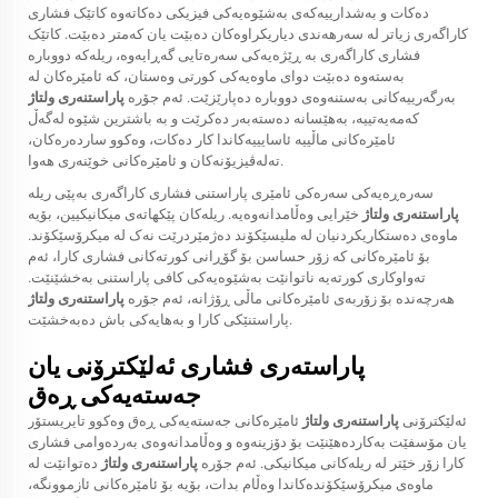
دەکات و بەشدارییەکەی بەشێوەیەکی فیزیکی دەکاتەوە کاتێک فشاری
کاراگەری زیاتر لە سەرھەندی دیاریکراوەکان دەبێت یان کەمتر دەبێت. کاتێک
فشاری کاراگەری بە ڕێژەیەکی سەرەتایی گەڕایەوە، ریلەکە دووبارە
بەستەوە دەبێت دوای ماوەیەکی کورتی وەستان، کە ئامێرەکان لە
بەرگەرییەکانی بەستنەوەی دووبارە دەپارێزێت. ئەم جۆرە
پاراستنەری ولتاژ
کەمەیەتییە، بەهێسانە دەستەبەر دەکرێت و بە باشترین شێوە لەگەڵ
ئامێرەکانی ماڵییە ئاسایییەکاندا کار دەکات، وەکوو ساردەرەکان،
تەلەڤیزیۆنەکان و ئامێرەکانی خوێنەری هەوا.
سەرەڕەیەکی سەرەکی ئامێری پاراستنی فشاری کاراگەری بەپێی ریلە
پاراستنەری ولتاژ
خێرایی وەڵامدانەوەیە. ريلەکان پێکهاتەی میکانیکیین، بۆیە
ماوەی دەستکاریکردنیان لە ملیسێکۆند دەژمێردرێت نەک لە میکرۆسێکۆند.
بۆ ئامێرەکانی کە زۆر حساسن بۆ گۆڕانی کورتەکانی فشاری کارا، ئەم
تەواوکاری کورتەیە ناتوانێت بەشێوەیەکی کافی پاراستنی بەخشێنێت.
هەرچەندە بۆ زۆربەی ئامێرەکانی ماڵی ڕۆژانە، ئەم جۆرە
پاراستنەری ولتاژ
پاراستنێکی کارا و بەهایەکی باش دەبەخشێت.
پاراستەری فشاری ئەلێکترۆنی یان
جەستەیەکی ڕەق
ئەلێکترۆنی
پاراستنەری ولتاژ
ئامێرەکانی جەستەیەکی ڕەق وەکوو تایریستۆر
یان مۆسفێت بەکاردەهێنێت بۆ دۆزینەوە و وەڵامدانەوەی بەردەوامی فشاری
کارا زۆر خێتر لە ريلەکانی میکانیکی. ئەم جۆرە
پاراستنەری ولتاژ
دەتوانێت لە
ماوەی میکرۆسێکۆندەکاندا وەڵام بدات، بۆیە بۆ ئامێرەکانی ئازموونگە،