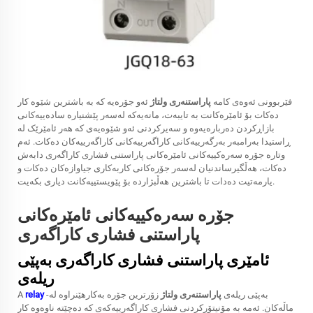
فێربوونی ئەوەی کامە
پاراستنەری ولتاژ
ئەو جۆرەیە کە بە باشترین شێوە کار
دەکات بۆ ئامێرەکانت بە تایبەت، مانەیەکە لەسەر پێشنیارە سادەییەکانی
بازاڕکردن دەربارەیەوە و سەیرکردنی ئەو شێوەیەی کە هەر ئامێرێک لە
ڕاستیدا بەرامبەر بەرگەرییەکانی کاراگەرییەکانی کاراگەرییەکان دەکات. ئەم
وتارە جۆرە سەرەکییەکانی ئامێرەکانی پاراستنی فشاری کاراگەری دابەش
دەکات، هەڵگیرساندنیان لەسەر جۆرەکانی کاربەکاری جیاوازەکان دەکات و
یارمەتیت دەدات تا باشترین هەڵبژاردە بۆ پێویستییەکانت دیاری بکەیت.
جۆرە سەرەکییەکانی ئامێرەکانی
پاراستنی فشاری کاراگەری
ئامێری پاراستنی فشاری کاراگەری بەپێی
ریلەی
-بەپێی ریلەی
پاراستنەری ولتاژ
زۆرترین جۆرە بەکارهێنراوە لە
relay
A
ماڵەکان. ئەمە بە مۆنیتۆرکردنی فشاری کاراگەرییەکەی کە دەچێتە ناوەوە کار