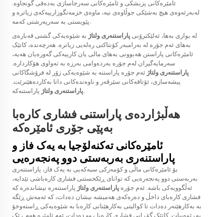
ئامێرەکانی پزیشکی و ئامێرەکانی سەرجاسازی بەدەقی گونجاوە.
لەبەرئەوەی هیچ بەشێکی جوڵاوەی نیە، ماوەی خزمەتگوزارییەکەی زیاترە و
پێویستی بە سەرپەرشتی کەمە.
لە بواری بەها، ئەلێکترۆنی
پاراستنەری ولتاژ
بە شێوەیەکی گشتی قەبارەی
بەهای ئەم جۆرە لە بەرامبەر کۆنتاکتی رەلەیی زیاترە. هەرچەندە، کاتێک
ئامێرەکانی پاراستن ھەبوونی بەھای مالی یان کارییەکی گەورەیان ھەیە،
سەرمایەگیران لەم جۆرە بەردەوامی بەرزە بە تەواوی ھۆکاردارە.
پاراستنەری ولتاژ
ئەم جۆرە پاراستنە بە شێوەیەکی زۆر لە فرۆشگاکانی
پیشەسازی، ئۆتاقەکانی سێرڤەر و ناوەندەکانی داتا بەکاردەھێنرێت.
پاراستنەکە.
پاراستنەری ولتاژ
هەڵبژاردەی پاراستنی فشاری کارەبا
بەپێی جۆری ئامێرەکە
ئامێرەکانی تەکنەلۆجیا بە یەک فاز و
پاراستنەری بەربەستی دوو پەنجەرەیی
بۆ ئامێرەکانی ماڵی و کۆمەرکی سبەکەیی بە یەک فاز، پاراستنەری
بەربەستی دوو پەنجەرەیی کە توانای ڕێکخستنی فشاری کارەباشی تێدایە،
ئەڵگوویەکی باشە. ئەم جۆرە
پاراستنەری ولتاژ
پاراستنەرە نیشاندەرە کە
فشاری کارەبای داخڵ و دەرەکەی ھەمیشە نیشان دەدات، کە ئەمەش ڕێگە
بە بەکارھێنەر دەدات تا کوالیتی بەکارھێنانی کارەبا بە شێوەیەکی ڕاستەوخۆ
بەڕێوەببات. کاتێک گۆڕانی فشاری کارەبا ڕوو دەدات، ئەم ئامێرە ھەم ڕێک