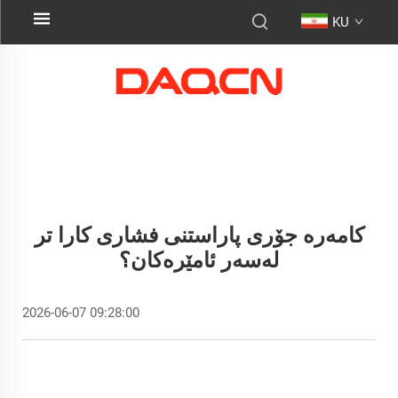
KU
کامەرە جۆری پاراستنی فشاری کارا تر
لەسەر ئامێرەکان؟
2026-06-07 09:28:00