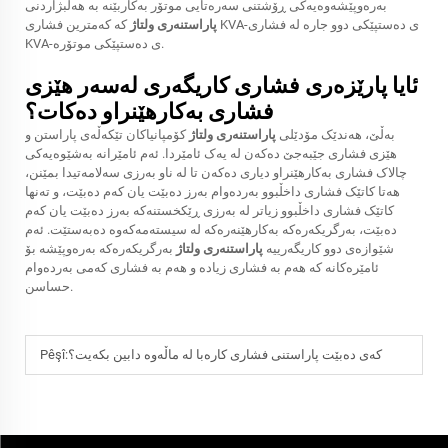
بەرەوپێشەوەیەکی ڕۆشتنی سەرەتایی موتۆر بەکاربێنە بە هەڵبژاردنی
پاراستنەری ولتاژ
کە کەمترین فشاری KVA-ی دەستپێکی دوو جارە لە فشاری
KVA-ی دەستپێکی موتۆرە.
ئایا پارێزەری فشاری کاریگەری لەسەر هێزی
فشاری بەکارهێنراو دەکات؟
بەڵێ، هەندێک مۆدێلی
پاراستنەری ولتاژ
کۆمپانیاکان تێکەڵەی پاراستن و
هێزی فشاری جێبەجێ دەکەن لە یەک ئامێردا. ئەم ئامێرانە بەشێوەیەکی
چالاک فشاری بەکارهێنراو دیاری دەکەن تا لە ناو بەرزی سەلامەتیدا بمێنن،
هەتا کاتێک فشاری داخڵبوو بەردەوام بەرز دەبێت یان کەم دەبێت، و تەنها
کاتێک فشاری داخڵبوو زیاتر لە بەرزی ڕێکخستنەکە بەرز دەبێت یان کەم
دەبێت، بەرگریکەرەکە بەکارهێنەرەکە لە سیستەمەکەوە دەبەستێت. ئەم
شێوازەی دوو کاریگەرییە
پاراستنەری ولتاژ
بەرگریکەرەکە بەرەوپێشە بۆ
ئامێرەکانە کە هەم بە فشاری زیادە و هەم بە فشاری کەمی بەردەوام
حساسن.
کەی دەبێت پاراستنی فشاری کارەبا لە ماڵەوە دابین بکەیت؟
Pêşî: