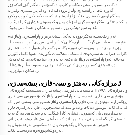
دەکات و ھەم پاراستن دەکات و کارەبا دەکەوێتەوە ئەگەر گۆڕانەکە زۆر
گەورە بێت.
پاراستنەری ولتاژ
پرۆدەکتەکان وەک
پاراستنەری ولتاژ
بە
هەڵگیراوەی تکە-فازی ١٠ کیلۆڤۆڵت-ئامپێر کە بە یەکەیەکی کورت وەکوو
ڕێکخستنێکی یەکگرتوو بەرگری لە زیادبوون و کەمبوونی فشاری کارا دەکات،
کە بە شێوەیەکی زۆر باشە بۆ ماڵەکان و ئەندامانی بچوک.
ئەم ڕێکخستنە یەکگرتووەیە لەگەڵ ستابلایزەر و
پاراستنەری ولتاژ
ئەم
فۆرمەتە بە تایبەتی گرنگە لە ناوچەکانی کە کوالیتی تەورەی کارا نادەستە. لە
جێی ئەوەی تەنها بەربەستی تەورە بکات، یەکەم جار هەوڵ دەدات فشاری
کارا بە خێرایی بە سەرەوەی ئاستێکی سەلامەت بگۆڕێت. تەنها کاتێک گۆڕین
مەحاڵە، ئەوا
پاراستنەری ولتاژ
بارەکەی بە تەواوی جیا دەکاتەوە، کە ئەمەش
دەبێتە هۆی کەمبوونەوەی کاتی بەکارنەبردنی بێسوود، بەڵام هێشتا لە
زیانەکان دەپارێزێت.
ئامرازەکانی بەهێز و سێ-فازی پیشەسازی
ماشینەکانی قورسی پیشەسازی، سیستەمە گەورەکانی HVAC و ئامرازەکانی
مۆتۆری سێ-فازی پێویستیان بە
پاراستنەری ولتاژ
کە بۆ تەورەی سێ-فازی
ڕێکخراوە. مۆنیتۆری سێ-فازی
پاراستنەری ولتاژ
هەموو سێ بەشی تەورەکە
لە یەک کاتدا مۆنیتۆر دەکات و دەتوانێت لە دەستچوونی فاز، نابەرابەری فاز و
بەشداربوون یان کەمبوونی فشاری کارا تێبگات. ئەم سەپێرەی بەرگریە بە
تایبەتی گرنگە لە جیھانی بەرھەمھێناندا کە خەڵەتی یەک فاز دەتوانێت زیانی
قورس بە مۆتۆرەکان بگەیەنێت یان دەستکەوتی بەرھەمھێنان بە
بەرەوپێشچوونەوە بەربەست بکات.