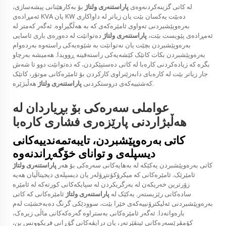
لە کاتی گزینەکردنەوەی
پاراستنەری ولتاژ
بۆ بەکارهێنانی پیشەسازی،
ئەمڕادەی KVA یان KW دەبێت یەکسان بێت یان زیاتر لە داواکاری
بەرەوپێشبردنی تەواوی ئامێرەکەی کە بە هەڵگیراوە. ئەگەر کەمتر لە
ئەمڕادەی پێویست بێت،
پاراستنەری ولتاژ
دەتوانێت لە دەورەی باری ئاسایی
بەرەوپێشبردن بچێت یان نەتوانێت بە شێوەیەکی راستەوە بەردەوام
بەرەوپێشبردن بکات کاتێک کێشەیەکی راستەقینە ڕوویدا. هەمیشە بەرچاو
بگرە کە زیادەکردنی کارەبا لە کاتی دەستپێکردن، کە دەتوانێت دوو تا شەش
جار زیاتر بێت لە کارەبای دابەزێنراوی کارکردن بۆ ئامێرەکانی موتۆر، کاتێک
هەڵبژێرە.
کەشتییەکەی دروستکردنی
پاراستنەری ولتاژ
عواملی سەرەکی بۆ بڕیاردان لە
هەڵبژاردنی پارێزەری فشاری کارەبا
کاتی بەرەوپێشبردن، تایبەتمەندییەکانی
دیسپلەی و توانای خۆگەڕاندنەوە
کاتی بەرەوپێشبردن یەکێکە لە بەهایەکانی سەرەکی بۆ هەر
پاراستنەری ولتاژ
ئامێرێک. ئامێرەکانی کە میکرۆکۆنتڕۆلەر یان دیسپلەی دیجیتاڵیان هەیە
زۆرترین خەریکەن لە بەرگریکردن لە سپایکەکانی کورتەکە لە ئامێرە
سادەکانی رێزیستەر. یەکێک لە
پاراستنەری ولتاژ
ئامێرەکانی کە کاتی
بەرەوپێشبردنی ئەلیکترۆنییەکەی خێرا بێت، سوودێکی گرنگ دەبەخشێت لەم
بارەوانەدا. ئەگەر ئامێرەکانی بەستراوە گەرەکەکانی ماڵی زیرەک،
کۆمڤرێسەرەکانی ئینڤێرتەر، یان درایڤەکانی گۆڕانی فریکوونس بن،