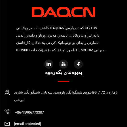
کاشف لەسەر ریلايانی DAQUAN کە دەربارەی CE/TUV
دابەزێنراون، ریلايان، تایمەر، مەتری وزناو و دامەزراندنی
سمارتی وایفای بۆ ئۆتۆماتیک کردنی پلانتەکان. کارخانەی
ISO9001 لە وزناو، 30 کم بۆ فڕۆکەخانە، OEM/ODM جیھانی.
پەیوەندی بکەرەوە
ژمارەی 172، ئاڤانیووی شینگوانگ، ناوەندی سەنایی شینگوانگ، شاری
لیوشی
+86-15906773307
[email protected]