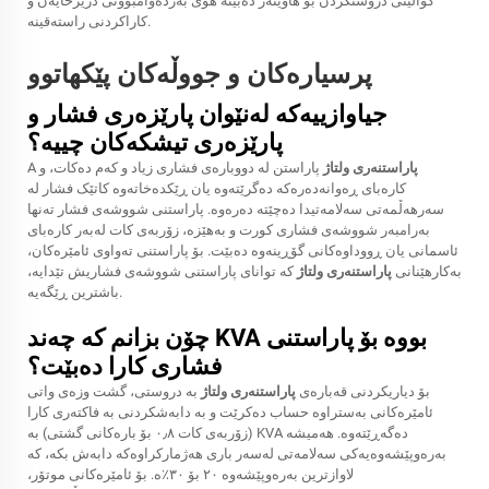
کوالیتی دروستکردن بۆ هاوینەر دەبێتە هۆی بەردەوامبوونی درێژخایەن و
کاراکردنی راستەقینە.
پرسیارەکان و جووڵەکان پێکهاتوو
جیاوازییەکە لەنێوان پارێزەری فشار و
پارێزەری تیشکەکان چییە؟
پاراستنەری ولتاژ
پاراستن لە دووبارەی فشاری زیاد و کەم دەکات، و
A
کارەبای ڕەوانەدەرەکە دەگرێتەوە یان ڕێکدەخاتەوە کاتێک فشار لە
سەرھەڵمەتی سەلامەتیدا دەچێتە دەرەوە. پاراستنی شووشەی فشار تەنها
بەرامبەر شووشەی فشاری کورت و بەهێزە، زۆربەی کات لەبەر کارەبای
ئاسمانی یان ڕووداوەکانی گۆڕینەوە دەبێت. بۆ پاراستنی تەواوی ئامێرەکان،
بەکارهێنانی
پاراستنەری ولتاژ
کە توانای پاراستنی شووشەی فشاریش تێدایە،
باشترین ڕێگەیە.
چۆن بزانم کە چەند KVA بووە بۆ پاراستنی
فشاری کارا دەبێت؟
بۆ دیاریکردنی قەبارەی
پاراستنەری ولتاژ
بە دروستی، گشت وزەی واتی
ئامێرەکانی بەستراوە حساب دەکرێت و بە دابەشکردنی بە فاکتەری کارا
(زۆربەی کات ٠٫٨ بۆ بارەکانی گشتی) بە KVA دەگەڕێتەوە. هەمیشە
بەرەوپێشەوەیەکی سەلامەتی لەسەر باری هەژمارکراوەکە دابەش بکە، کە
لاوازترین بەرەوپێشەوە ٢٠ بۆ ٣٠٪ە. بۆ ئامێرەکانی موتۆر،