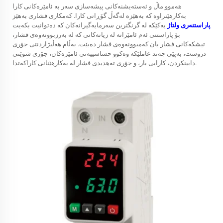
هەموو ماڵ و ئەستەیشنەکانی پیشەسازی سەر بە ئامێرەکانی کارا
بەکارهێنراوە کە بەهێزە لەگەڵ گۆڕانی کارا. کەمکاری فشاری بەهێز
پاراستنەری ولتاژ
یەکێکە لە گرنگترین سەرمایەگیرانەکان کە دەتوانیت بکەیت
بۆ پاراستنی ئەم ئامێرانە لە زیانەکانی کە لە بەرزبوونەوەی فشار،
تیشکەکانی فشار یان کەمبوونەوەی فشار دەبێت. بەڵام هەڵبژاردنتی جۆری
دروست، بەپێی چەند عاملێکە وەکوو حساسییەتی ئامێرەکان، جۆری شوێنی
دابینکردن، کارایی بار، و جۆری تەهدیدی فشار لە بەکارهێنانی کاراکەتدا.