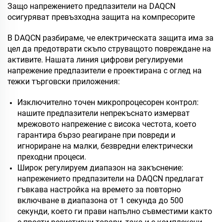
Защо напрежението предпазители на DAQCN
осигуряват превъзходна защита на компресорите
В DAQCN разбираме, че електрическата защита има за
цел да предотврати скъпо струващото повреждане на
активите. Нашата линия цифрови регулируеми
напрежение предпазители е проектирана с оглед на
тежки търговски приложения:
Изключително точен микропроцесорен контрол:
нашите предпазители непрекъснато измерват
мрежовото напрежение с висока честота, което
гарантира бързо реагиране при повреди и
игнориране на малки, безвредни електрически
преходни процеси.
Широк регулируем диапазон на закъснение:
напрежението предпазители на DAQCN предлагат
гъвкава настройка на времето за повторно
включване в диапазона от 1 секунда до 500
секунди, което ги прави напълно съвместими както