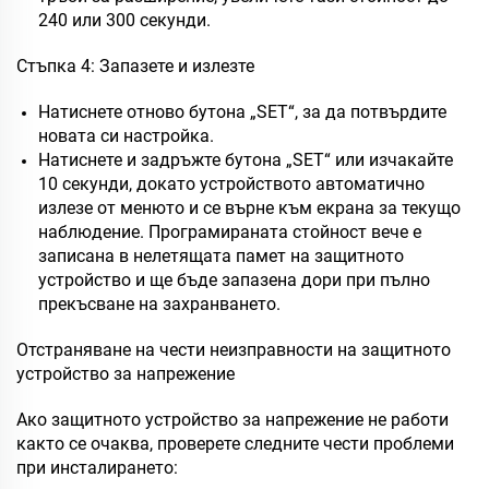
240 или 300 секунди.
Стъпка 4: Запазете и излезте
Натиснете отново бутона „SET“, за да потвърдите
новата си настройка.
Натиснете и задръжте бутона „SET“ или изчакайте
10 секунди, докато устройството автоматично
излезе от менюто и се върне към екрана за текущо
наблюдение. Програмираната стойност вече е
записана в нелетящата памет на защитното
устройство и ще бъде запазена дори при пълно
прекъсване на захранването.
Отстраняване на чести неизправности на защитното
устройство за напрежение
Ако защитното устройство за напрежение не работи
както се очаква, проверете следните чести проблеми
при инсталирането: