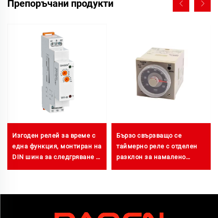
Препоръчани продукти
Изгоден релей за време с
Бързо свързващо се
една функция, монтиран на
таймерно реле с отделен
DIN шина за следгряване и
разклон за намалено
охлаждане
време на простоюване