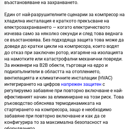
възстановяване на захранването.
Един от най-разрушителните сценарии за компресор на
хладилна инсталация е краткото прекъсване на
електрозахранването — когато електричеството
изчезва само за няколко секунди и след това веднага
се възстановява. Без подходяща защита това може да
доведе до кратки цикли на компресора, които водят
до отказ при заключен ротор, изгаряне на изолацията
на намотките или катастрофални механични повреди.
За инженери на B2B обекти, търговци на едро и
подизпълнители в областта на отоплението,
вентилацията и климатичните инсталации (HVAC)
интегрирането на цифров
напрежен защитен
с
регулируемо забавяне при повторно включване е най-
ефективният начин за елиминиране на този риск. Това
ръководство обяснява термодинамиката на
стартирането на компресора, защо е необходимо
забавяне при повторно включване и как да се
конфигурира то за максимална безопасност на
оборудването.