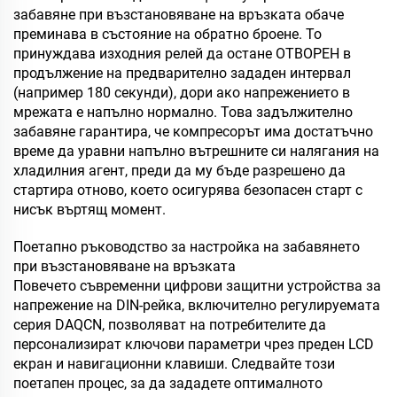
забавяне при възстановяване на връзката обаче
преминава в състояние на обратно броене. То
принуждава изходния релей да остане ОТВОРЕН в
продължение на предварително зададен интервал
(например 180 секунди), дори ако напрежението в
мрежата е напълно нормално. Това задължително
забавяне гарантира, че компресорът има достатъчно
време да уравни напълно вътрешните си налягания на
хладилния агент, преди да му бъде разрешено да
стартира отново, което осигурява безопасен старт с
нисък въртящ момент.
Поетапно ръководство за настройка на забавянето
при възстановяване на връзката
Повечето съвременни цифрови защитни устройства за
напрежение на DIN-рейка, включително регулируемата
серия DAQCN, позволяват на потребителите да
персонализират ключови параметри чрез преден LCD
екран и навигационни клавиши. Следвайте този
поетапен процес, за да зададете оптималното