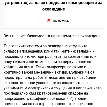
устройство, за да се предпазят компресорите за
охлаждане
Jun 15, 2026
Встъпление: Уязвимостта на системите за охлаждане
Търговските системи за охлаждане, студените
складови помещения, климатичните инсталации и
промишлените чилъри разчитат на херметични или
полу-херметични компресори за циркулиране на
хладилния агент. Тези компресори са скъпи и
критично важни механични активи. Въпреки че са
проектирани да работят десетилетия при стабилни
експлоатационни условия, те са изключително
уязвими към електрически смущения в напрежението,
по-специално към кратковременни спадове на
напрежението („кафяви прекъсвания“), пълни
прекъсвания на електрозахранването и внезапно