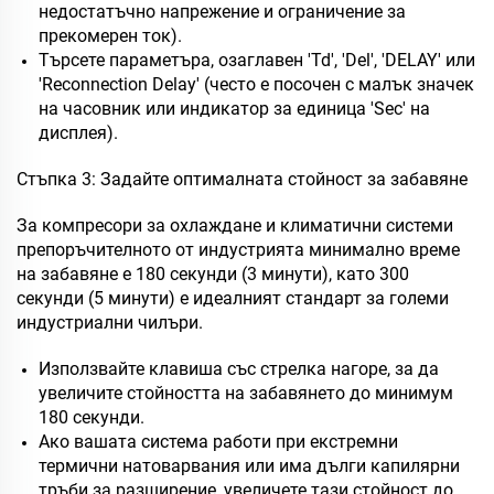
недостатъчно напрежение и ограничение за
прекомерен ток).
Търсете параметъра, озаглавен 'Td', 'Del', 'DELAY' или
'Reconnection Delay' (често е посочен с малък значек
на часовник или индикатор за единица 'Sec' на
дисплея).
Стъпка 3: Задайте оптималната стойност за забавяне
За компресори за охлаждане и климатични системи
препоръчителното от индустрията минимално време
на забавяне е 180 секунди (3 минути), като 300
секунди (5 минути) е идеалният стандарт за големи
индустриални чилъри.
Използвайте клавиша със стрелка нагоре, за да
увеличите стойността на забавянето до минимум
180 секунди.
Ако вашата система работи при екстремни
термични натоварвания или има дълги капилярни
тръби за разширение, увеличете тази стойност до