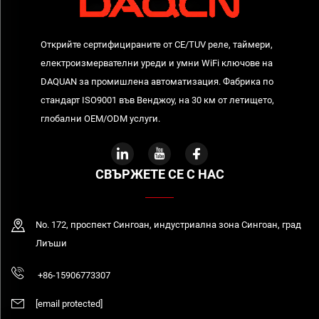
Открийте сертифицираните от CE/TUV реле, таймери,
електроизмервателни уреди и умни WiFi ключове на
DAQUAN за промишлена автоматизация. Фабрика по
стандарт ISO9001 във Венджоу, на 30 км от летището,
глобални OEM/ODM услуги.
СВЪРЖЕТЕ СЕ С НАС
No. 172, проспект Сингоан, индустриална зона Сингоан, град
Лиъши
+86-15906773307
[email protected]