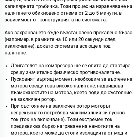
капилярната тръбичка. Този процес на изравняване на
налягането обикновено отнема от 2 до 5 минути, в
зависимост от конструкцията на системата.
Ако захранването бъде възстановено прекалено бързо
(например, в рамките на 10 или 20 секунди след
изключване), докато системата все още е под
налягане:
Двигателят на компресора ще се опита да стартира
срещу значително физическо противоналягане.
Пусковият въртящ момент, необходим за въртене на
мотора срещу това високо налягане, надвишава
възможностите на мотора, което води до състояние
на заключен ротор.
При състояние на заключен ротор моторът
непрекъснато потребява максималния си пусков
ток (ток на включване). Този екстремен ток
предизвиква бързо нагряване на намотките на
мотора, което може да стопи изолацията от мед и