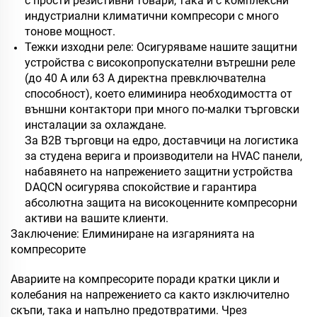
с прости резистивни товари, така и с комплексни
индустриални климатични компресори с много
тонове мощност.
Тежки изходни реле: Осигуряваме нашите защитни
устройства с високопропускателни вътрешни реле
(до 40 А или 63 А директна превключвателна
способност), което елиминира необходимостта от
външни контактори при много по-малки търговски
инсталации за охлаждане.
За B2B търговци на едро, доставчици на логистика
за студена верига и производители на HVAC панели,
набавянето на напрежението защитни устройства
DAQCN осигурява спокойствие и гарантира
абсолютна защита на високоценните компресорни
активи на вашите клиенти.
Заключение: Елиминиране на изгарянията на
компресорите
Авариите на компресорите поради кратки цикли и
колебания на напрежението са както изключително
скъпи, така и напълно предотвратими. Чрез