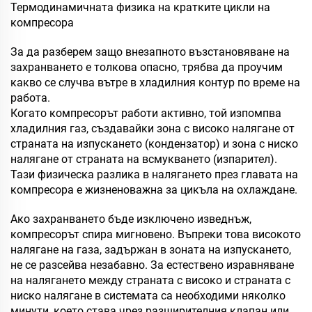
Термодинамичната физика на кратките цикли на
компресора
За да разберем защо внезапното възстановяване на
захранването е толкова опасно, трябва да проучим
какво се случва вътре в хладилния контур по време на
работа.
Когато компресорът работи активно, той изпомпва
хладилния газ, създавайки зона с високо налягане от
страната на изпускането (кондензатор) и зона с ниско
налягане от страната на всмукването (изпарител).
Тази физическа разлика в налягането през главата на
компресора е жизненоважна за цикъла на охлаждане.
Ако захранването бъде изключено изведнъж,
компресорът спира мигновено. Въпреки това високото
налягане на газа, задържан в зоната на изпускането,
не се разсейва незабавно. За естествено изравняване
на налягането между страната с високо и страната с
ниско налягане в системата са необходими няколко
минути, което става чрез разширителния клапан или