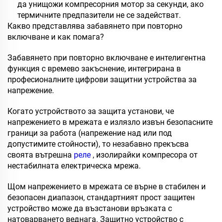
да унищожи компресорния мотор за секунди, ако
термичните предпазители не се задействат.
Какво представлява забавянето при повторно
включване и как помага?
Забавянето при повторно включване е интелигентна
функция с времево закъснение, интегрирана в
професионалните цифрови защитни устройства за
напрежение.
Когато устройството за защита установи, че
напрежението в мрежата е излязло извън безопасните
граници за работа (напрежение над или под
допустимите стойности), то незабавно прекъсва
своята вътрешна
реле
, изолирайки компресора от
нестабилната електрическа мрежа.
Щом напрежението в мрежата се върне в стабилен и
безопасен диапазон, стандартният прост защитен
устройство може да възстанови връзката с
натоварването веднага. Защитно устройство с