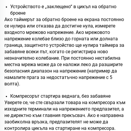
Устройството е „заклещено“ в цикъл на обратно
броене
Ако таймерът за обратно броене на екрана постоянно
се нулира или отказва да достигне нула, измерете
входното мрежово напрежение. Ако мрежовото
напрежение колебае близо до горната или долната
граница, защитното устройство ще нулира таймера за
забавяне всеки път, когато се регистрира ново
незначително колебание. При постоянно нестабилна
местна мрежа може да се наложи леко да разширите
безопасния диапазон на напрежение (например да
намалите прага за недостатъчно напрежение с 5
волта).
Компресорът стартира веднага, без забавяне
Уверете се, че сте свързали товара на компресора към
изходните терминали на напрежението предпазител, а
не директно към главния прекъсвач. Ако е направена
заобиколна връзка, предпазителят не може да
контролира цикъла на стартиране на компресора.