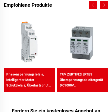
Empfohlene Produkte
Phasenspannungsrelais,
TUV ZERTIFIZIERTES
intelligenter Motor-
Überspannungsableitergerät
Schutzrelais, Überlastschutz
DC1000V
durch Spannung,
Überspannungsschutzgerät
Phasenausfallschutz
Intelligente
Überspannungsschutzvorrichtung
SPD
Fordern Sie ein kostenloses Angebot an