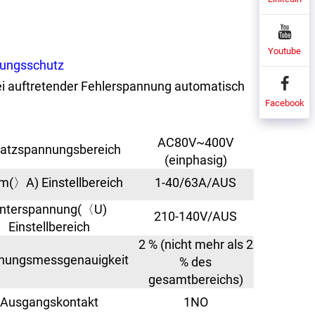
Youtube
ungsschutz
bei auftretender Fehlerspannung automatisch
Facebook
AC80V~400V
satzspannungsbereich
(einphasig)
m(〉A) Einstellbereich
1-40/63A/AUS
nterspannung(〈U)
210-140V/AUS
Einstellbereich
2 % (nicht mehr als 2
nungsmessgenauigkeit
% des
gesamtbereichs)
Ausgangskontakt
1NO