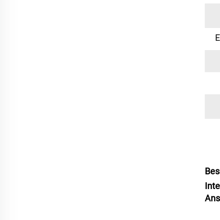
E
Bes
Int
Ans