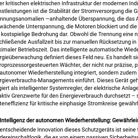
der kritischen elektrischen Infrastruktur der modernen In
nstleistungen ist die Stabilität der Stromversorgung die G
nnungsanomalien
—
anhaltende Überspannung, die das A
wächende Unterspannung, die Motoren blockiert und die 
 kostspielige Bedrohung dar. Obwohl die Trennung eine 
chließende Ausfallzeit bis zur manuellen Rücksetzung i
imaler Betriebszeit. Das intelligente automatische Wied
rgieüberwachung definiert dieses Feld neu. Es handelt s
roprozessorgesteuerten Wächter, der nicht nur präzise
 autonomer Wiederherstellung integriert, sondern zude
rgieverbrauchs-Managements einführt. Dieses Gerät geht
giert als intelligenter Systemregler, der elektrische Anla
aktiv Grenzwerte für den Energieverbrauch durchsetzt – s
teneffizienz für kritische einphasige Stromkreise gewährl
 Intelligenz der autonomen Wiederherstellung: Gewährlei
 entscheidende Innovation dieses Schutzgeräts ist seine 
dereinschaltlogik, die es von einem passiven Sicherhei