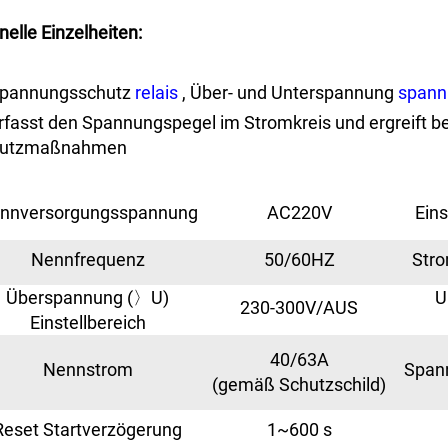
nelle Einzelheiten:
Spannungsschutz
relais
, Über- und Unterspannung
spann
Erfasst den Spannungspegel im Stromkreis und ergreift 
hutzmaßnahmen
nnversorgungsspannung
AC220V
Ein
Nennfrequenz
50/60HZ
Stro
Überspannung (〉U)
U
230-300V/AUS
Einstellbereich
40/63A
Nennstrom
Span
(gemäß Schutzschild)
Reset Startverzögerung
1~600 s