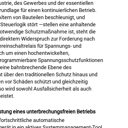
dustrie, des Gewerbes und der essentiellen
rundlage für einen kontinuierlichen Betrieb.
ltern von Bauteilen beschleunigt, und
Steuerlogik stört
—
stellen eine anhaltende
notwendige Schutzmaßnahme ist, steht die
n direktem Widerspruch zur Forderung nach
ereinschaltrelais für Spannungs- und
ich um einen hochentwickelten,
, programmierbare Spannungsschutzfunktionen
m eine bahnbrechende Ebene des
 über den traditionellen Schutz hinaus und
gen vor Schäden schützt und gleichzeitig
o wird sowohl Ausfallsicherheit als auch
eistet.
stung eines unterbrechungsfreien Betriebs
fortschrittliche automatische
tsgerät in ein aktives Systemmanagement-Tool