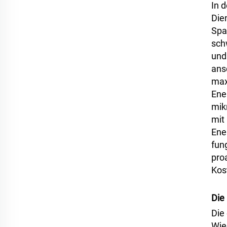
In 
Die
Spa
sch
und
ans
max
Ene
mik
mit
Ene
fun
pro
Kos
Die
Die
Wie