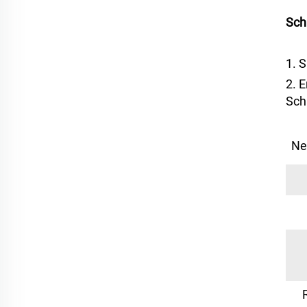
Sch
1. 
2. 
Sc
Ne