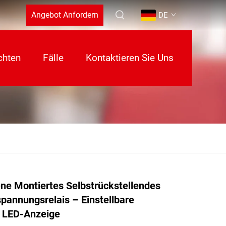
Angebot Anfordern
DE
chten
Fälle
Kontaktieren Sie Uns
ne Montiertes Selbstrückstellendes
pannungsrelais – Einstellbare
 LED-Anzeige