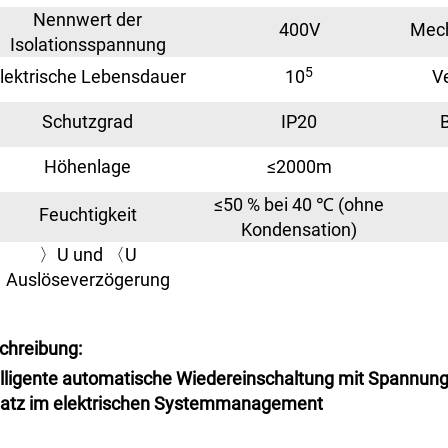
Nennwert der
400V
Mech
Isolationsspannung
5
lektrische Lebensdauer
10
V
Schutzgrad
IP20
Höhenlage
≤2000m
≤50 % bei 40 ℃ (ohne
Feuchtigkeit
Kondensation)
〉U und 〈U
Auslöseverzögerung
chreibung:
elligente automatische Wiedereinschaltung mit Spannung
atz im elektrischen Systemmanagement