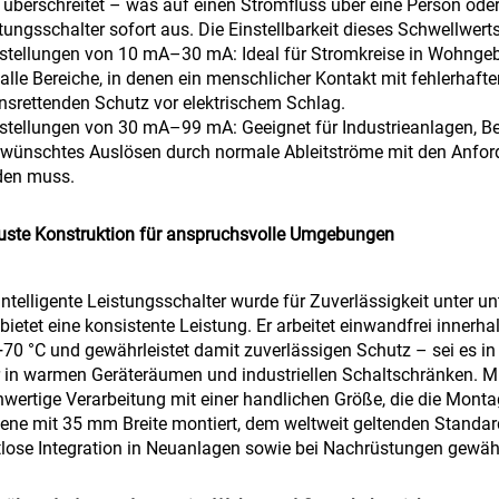
überschreitet – was auf einen Stromfluss über eine Person oder e
tungsschalter sofort aus. Die Einstellbarkeit dieses Schwellwert
nstellungen von 10 mA–30 mA: Ideal für Stromkreise in Wohn
alle Bereiche, in denen ein menschlicher Kontakt mit fehlerhafte
nsrettenden Schutz vor elektrischem Schlag.
nstellungen von 30 mA–99 mA: Geeignet für Industrieanlagen, 
wünschtes Auslösen durch normale Ableitströme mit den Anfor
den muss.
ste Konstruktion für anspruchsvolle Umgebungen
intelligente Leistungsschalter wurde für Zuverlässigkeit unter 
bietet eine konsistente Leistung. Er arbeitet einwandfrei inne
+70 °C und gewährleistet damit zuverlässigen Schutz – sei es 
 in warmen Geräteräumen und industriellen Schaltschränken. Mi
wertige Verarbeitung mit einer handlichen Größe, die die Montag
ene mit 35 mm Breite montiert, dem weltweit geltenden Standard 
lose Integration in Neuanlagen sowie bei Nachrüstungen gewährl