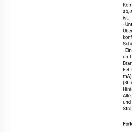
Komp
ab, 
ist.
· Un
Über
konf
Schä
· Ei
umfa
Bran
Fehl
mA) 
(30 
Hint
Alle
und 
Str
Fort