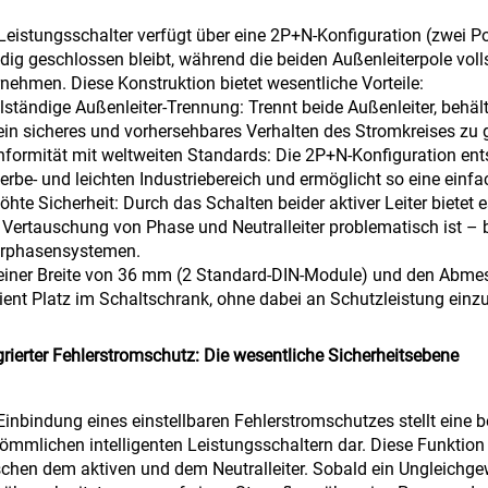
Leistungsschalter verfügt über eine 2P+N-Konfiguration (zwei Pole 
dig geschlossen bleibt, während die beiden Außenleiterpole vol
nehmen. Diese Konstruktion bietet wesentliche Vorteile:
llständige Außenleiter-Trennung: Trennt beide Außenleiter, behäl
in sicheres und vorhersehbares Verhalten des Stromkreises zu 
nformität mit weltweiten Standards: Die 2P+N-Konfiguration en
rbe- und leichten Industriebereich und ermöglicht so eine einfac
höhte Sicherheit: Durch das Schalten beider aktiver Leiter biete
 Vertauschung von Phase und Neutralleiter problematisch ist – be
rphasensystemen.
 einer Breite von 36 mm (2 Standard-DIN-Module) und den Ab
zient Platz im Schaltschrank, ohne dabei an Schutzleistung ein
grierter Fehlerstromschutz: Die wesentliche Sicherheitsebene
Einbindung eines einstellbaren Fehlerstromschutzes stellt ein
ömmlichen intelligenten Leistungsschaltern dar. Diese Funktio
chen dem aktiven und dem Neutralleiter. Sobald ein Ungleichge