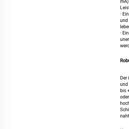
mA) 
Leis
· Ei
und 
lebe
· Ei
uner
wer
Robu
Der 
und 
bis 
oder
hoch
Schi
naht