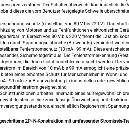
ressoren zerstören. Der Schalter überwacht kontinuierlich die
sobald diese die vom Benutzer festgelegte Schwelle überschrei
terspannungsschutz (einstellbar von 80 V bis 220 V): Dauerha
hitzung von Motoren und zu Fehlfunktionen elektronischer Gerä
igurierbar im Bereich von 80 V bis 220 V, trennt die Last ab, so
den durch Spannungseinbrüche (Brownouts) verhindert werden
nstellbarer Fehlerstromschutz (10 mA–99 mA): Diese entscheide
ssendes Sicherheitsgerät aus. Die Fehlerstromerkennung (Rest
dgefahren, die durch Isolationsfehler verursacht werden. Der vo
erstrom im Bereich von 10 mA bis 99 mA ermöglicht eine präzis
bieten einen erhöhten Schutz für Menschenleben in Wohn- und 
mA–99 mA) zur Brandverhütung in industriellen oder gewerblic
ergrundfehlerstrom geeignet sind.
 Schutzfunktionen arbeiten innerhalb eines außergewöhnlich br
gewährleisten so eine zuverlässige Überwachung und Reaktion
omversorgungsstandards, einschließlich Regionen mit Spannu
geschrittene 2P+N-Konstruktion mit umfassender Stromkreis-T