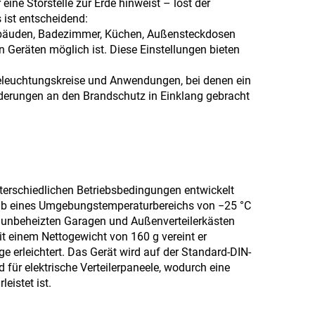
ine Störstelle zur Erde hinweist – löst der
s ist entscheidend:
gebäuden, Badezimmer, Küchen, Außensteckdosen
n Geräten möglich ist. Diese Einstellungen bieten
Beleuchtungskreise und Anwendungen, bei denen ein
derungen an den Brandschutz in Einklang gebracht
unterschiedlichen Betriebsbedingungen entwickelt
rhalb eines Umgebungstemperaturbereichs von −25 °C
in unbeheizten Garagen und Außenverteilerkästen
t einem Nettogewicht von 160 g vereint er
e erleichtert. Das Gerät wird auf der Standard-DIN-
für elektrische Verteilerpaneele, wodurch eine
eistet ist.