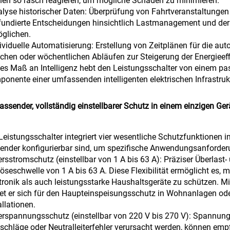
en so rasch reagieren, um mögliche Schäden zu minimieren.
alyse historischer Daten: Überprüfung von Fahrtveranstaltunge
undierte Entscheidungen hinsichtlich Lastmanagement und de
glichen.
dividuelle Automatisierung: Erstellung von Zeitplänen für die a
ichen oder wöchentlichen Abläufen zur Steigerung der Energieef
es Maß an Intelligenz hebt den Leistungsschalter von einem pas
onente einer umfassenden intelligenten elektrischen Infrastruk
ssender, vollständig einstellbarer Schutz in einem einzigen Ger
Leistungsschalter integriert vier wesentliche Schutzfunktionen i
nder konfigurierbar sind, um spezifische Anwendungsanforderu
ersstromschutz (einstellbar von 1 A bis 63 A): Präziser Überlast
öseschwelle von 1 A bis 63 A. Diese Flexibilität ermöglicht es,
tronik als auch leistungsstarke Haushaltsgeräte zu schützen. M
et er sich für den Haupteinspeisungsschutz in Wohnanlagen ode
allationen.
erspannungsschutz (einstellbar von 220 V bis 270 V): Spannun
zschläge oder Neutralleiterfehler verursacht werden, können em