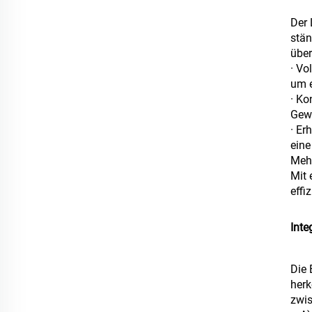
Der 
stän
über
· Vo
um e
· Ko
Gewe
· Er
eine
Meh
Mit
effi
Inte
Die 
herk
zwis