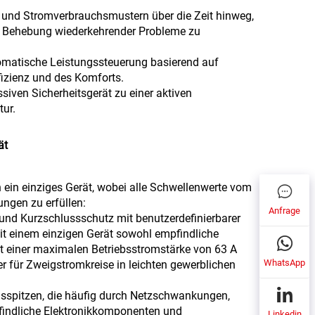
n und Stromverbrauchsmustern über die Zeit hinweg,
r Behebung wiederkehrender Probleme zu
utomatische Leistungssteuerung basierend auf
fizienz und des Komforts.
siven Sicherheitsgerät zu einer aktiven
tur.
ät
n ein einziges Gerät, wobei alle Schwellenwerte vom
ngen zu erfüllen:
Anfrage
- und Kurzschlussschutz mit benutzerdefinierbarer
 mit einem einzigen Gerät sowohl empfindliche
it einer maximalen Betriebsstromstärke von 63 A
WhatsApp
r für Zweigstromkreise in leichten gewerblichen
gsspitzen, die häufig durch Netzschwankungen,
pfindliche Elektronikkomponenten und
Linkedin