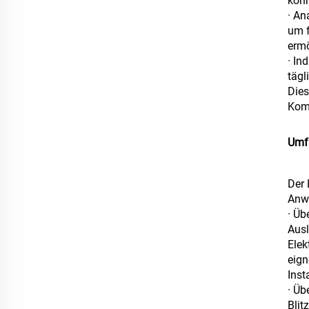
könn
· An
um f
ermö
· In
tägl
Dies
Komp
Umfa
Der 
Anwe
· Üb
Ausl
Elek
eign
Inst
· Üb
Blit