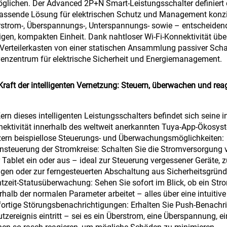
glichen. Der Advanced 2P+N Smart-Leistungsschalter definiert
ssende Lösung für elektrischen Schutz und Management konzipier
strom-, Überspannungs-, Unterspannungs- sowie – entscheidend 
igen, kompakten Einheit. Dank nahtloser Wi-Fi-Konnektivität übe
Verteilerkasten von einer statischen Ansammlung passiver Schalte
enzentrum für elektrische Sicherheit und Energiemanagement.
Kraft der intelligenten Vernetzung: Steuern, überwachen und reag
ern dieses intelligenten Leistungsschalters befindet sich seine i
ektivität innerhalb des weltweit anerkannten Tuya-App-Ökosyste
ern beispiellose Steuerungs- und Überwachungsmöglichkeiten:
rnsteuerung der Stromkreise: Schalten Sie die Stromversorgung
 Tablet ein oder aus – ideal zur Steuerung vergessener Geräte, 
gen oder zur ferngesteuerten Abschaltung aus Sicherheitsgrün
htzeit-Statusüberwachung: Sehen Sie sofort im Blick, ob ein St
rhalb der normalen Parameter arbeitet – alles über eine intuitiv
fortige Störungsbenachrichtigungen: Erhalten Sie Push-Benach
tzereignis eintritt – sei es ein Überstrom, eine Überspannung, 