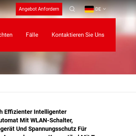
Angebot Anfordern
DE
chten
Fälle
Kontaktieren Sie Uns
h Effizienter Intelligenter
utomat Mit WLAN-Schalter,
gerät Und Spannungsschutz Für