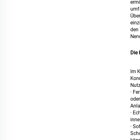
ermö
umfa
Über
einz
den 
Nerv
Die 
Im K
Konn
Nutz
· Fe
oder
Anla
· Ec
inne
· So
Schu