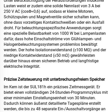
Unter Berücksichtigung der Herausforderungen induktiver
Lasten weist er zudem eine solide Nennlast von 3 A bei
250 V AC (cosΦ=0,6) auf, sodass er kleine Motoren,
Schützspulen und Magnetventile sicher schalten kann,
ohne dass vorzeitiges Kontaktschweißen oder ein Ausfall
droht. Für beleuchtungsspezifische Anwendungen sorgt
eine spezielle Belastbarkeit von 1000 W bei Lampenlasten
dafür, dass hohe Einschaltströme von Glühlampen- und
Halogenbeleuchtungssystemen problemlos bewältigt
werden. Der hohe Isolationswiderstand (≥100 MΩ) und der
niedrige Kontaktwiderstand (≤50 mΩ) gewährleisten
darüber hinaus einen sicheren Betrieb und langfristige
elektrische Integrität.
Präzise Zeitsteuerung mit unterbrechungsfreiem Speicher
Im Kern ist der SUL181h ein präzises Zeitmessgerät. Er
bietet einen vollständigen 24-Stunden-Programmzyklus mit
einer minimalen Einstellungseinheit von 30 Minuten.
Dadurch können äußerst detaillierte Tagespläne erstellt
werden, die bis zu 48 separate Ein-/Ausschaltvorgänge an