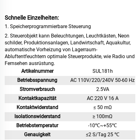
Schnelle Einzelheiten:
1. Speicherprogrammierbare Steuerung
2. Steuerobjekt kann Beleuchtungen, Leuchtkästen, Neon
schilder, Produktionsanlagen, Landwirtschaft, Aquakultur,
automatische Vorheizung von Lagerraum-
Abluftentfeuchtern
optimale Steuerprodukte, wie Radio und
Fernsehen
ausrüstung.
Artikelnummer
SUL181h
Betriebsspannung
AC 110V/220/240V 50-60 Hz
Stromverbrauch
2.5VA
Kontaktkapazität
AC 220 V 16 A
Kontaktwiderstand
≤ 50 mΩ
Isolationswiderstand
≥ 100mΩ
Betriebstemperatur
-10℃~+55℃
Genauigkeit
≤2 S/Tag 25 ℃