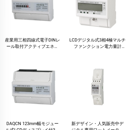
産業用三相四線式電子DINレ
LCDデジタル式3相4極マルチ
ール取付アクティブエネル
ファンクション電力量計
ギー計
（kWh測定対応、DINレール
取付）
DAQCN 123mm幅モジュー
新デザイン・人気販売中デ