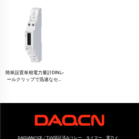
ター
簡単設置単相電力量計DINレ
ールクリップで迅速なセッ
トアップ
DAQUANのCE／TUV認証済みリレー、タイマー、電力メ