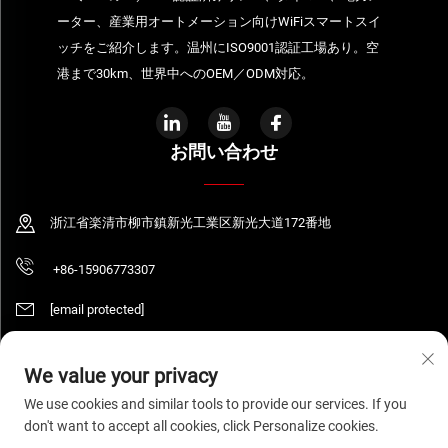
ーター、産業用オートメーション向けWiFiスマートスイ
ッチをご紹介します。温州にISO9001認証工場あり。空
港まで30km、世界中へのOEM／ODM対応。
お問い合わせ
浙江省楽清市柳市鎮新光工業区新光大道172番地
+86-15906773307
[email protected]
We value your privacy
Copyright © 2026 WENZHOU DAQUAN ELECTRIC CO.,LTD 著作権所有。
プラ
We use cookies and similar tools to provide our services. If you
イバシーポリシー
don't want to accept all cookies, click Personalize cookies.