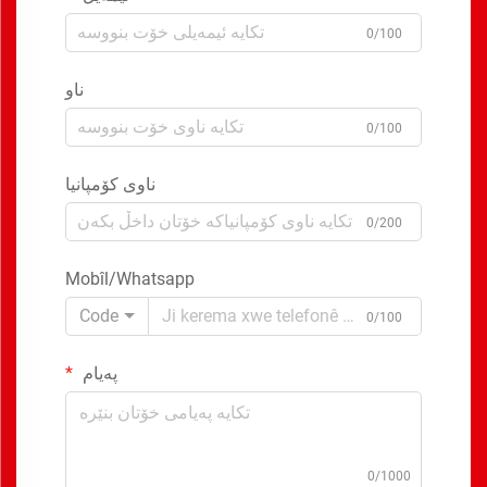
0/100
ناو
0/100
ناوی کۆمپانیا
0/200
Mobîl/Whatsapp
Code
0/100
پەیام
0/1000