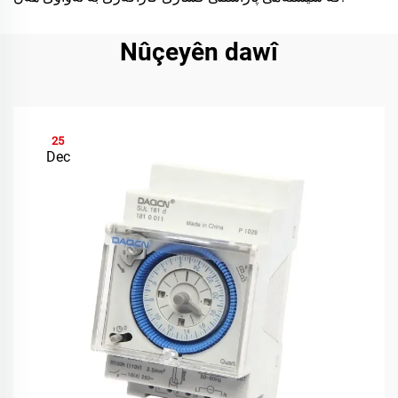
Nûçeyên dawî
25
Dec