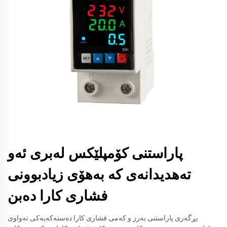
پاراستنی کۆمپلێکس لەبری ئەو
تەهدیدانەی کە بەهۆی زیادبوونی
فشاری کارا دەبن
بڕگەری پاراستنی بەرز و کەمی فشاری کارا دەستەکەیەکی تەواوی