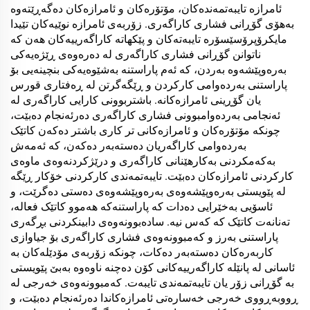
ئامرازە تایبەتمەندەکان، مۆتۆرەکان و ئامرازەکان دەگەڕێتەوە
بەهۆی گۆڕانی فشاری کاراگەری. زۆربەی ئامرازە نوێیەکان تێیدا
مایکرۆپرۆسێسۆرە تایبەتەکان و پێکهاتە کاراگەرییەکان هەن کە
ناتوانن گۆڕانی فشاری کاراگەری لە دەرەوەی ڕێژەیەکی
بەرەوپێشەوە بەردن، کە ئەم پاراستنە بەشێوەیەکی بنچینەیی بۆ
پاراستنی بەردەوامی کارکردن و ڕێگەگرتن لە ڕەفتاری قورس
یان گۆڕینی ئامرازەکانە. باشتربوونی کارایی کاراگەری لە
ئەنجامی بەردەوامبوونی فشاری کاراگەری دەرئەنجام دەبێت،
چونکە مۆتۆرەکان و ئامرازەکانی تر کاری باشتر دەکەن کاتێک
بەردەوامی کاراگەریان دەستەبەر دەکەن، کە ئەمەش
بەکەمکردنی بەکارهێنانی کاراگەری و درێژکردنەوەی ماوەی
کارکردنی ئامرازەکان دەبێت. تایبەتمەندی کارکردنی خۆکار ڕێگە
لە پێویستی بەرەوپێشەوەی بەرەوپێشەوەی دەستی دەگرێت، و
ئاسۆیی بەخێرایی دەدات کە پاراستنەکە هەموو کاتێک فعالە،
تەنانەت کاتێک کە کەس نیە. سادەبوونەوەی دابینکردنی بڕگەری
پاراستنی بەرز و کەمبوونەوەی فشاری کاراگەری بۆ جیاوازی
کاربەرەکان دەستەبەر دەکات، چونکە زۆربەی مۆدێلەکان بە
ئاسانی لە پانێلە کاراگەرییەکانی کۆن دەچنە ناوەوە بەبێ پێویستی
بە گۆڕانی زۆر یان تایبەتمەندی تایبەت. کەمبوونەوەی خەرجی لە
ڕووبەڕووی خەرجی خەسارەتی ئامرازەکاندا دەرئەنجام دەبێت، و