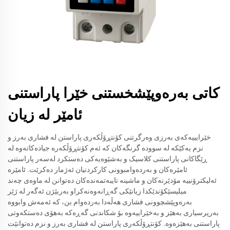
کاتی بەرەوپێشخستنی خێرا پاراستنی
ئامێر لە زیان
خێرایییەکەی بەرزی وەرگرتنی کۆنتڕۆڵکەری پاراستن لە فشاری بەرز و
نزم یەکێکە لە سوودە گرنگەکان کە ئەم کۆنتڕۆڵکەرە جیادەکاتەوە لە
ڕێگاکانی پاراستنی کلاسیک و بەشێوەیەکی دەستکرد لەسەر پاراستنی
ئامێرەکان و بەردەوامبوونی کارکردنیان ئەژمار دەکرێت. ئامێرە
ئەلیکترۆنییە مۆدێرنەکان و ماشینە تایبەتمەندەکان دەتوانن لە ماوەی چەند
میلیسێکۆندێکدا زیانێکی گەڕانەوەنەکراو بەربێژن ئەگەر لە ژێر
بەرەوپێشچوونی فشاری هەڵەدا بەردەوام بن، کە ئەمەش وابووە
بەرپرسیاری بەهێز و بەخێراییەوە بۆ شکاندنی گەڕەکە بەهۆی دەستکەوتی
پاراستنی بەهێزەوە. کۆنتڕۆڵکەری پاراستن لە فشاری بەرز و نزم دەتوانێت