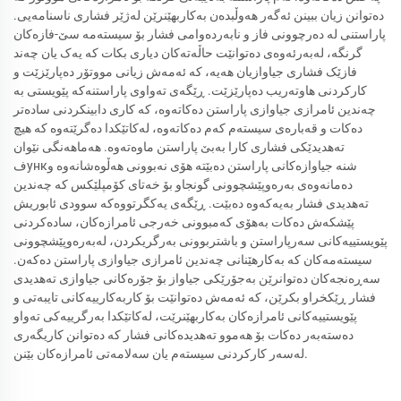
دەتوانن زیان ببینن ئەگەر هەوڵبدەن بەکاربهێنرێن لەژێر فشاری ناسنامەیی.
پاراستنی لە دەرچوونی فاز و نابەردەوامی فشار بۆ سیستەمە سێ-فازەکان
گرنگە، لەبەرئەوەی دەتوانێت حاڵەتەکان دیاری بکات کە یەک یان چەند
فازێک فشاری جیاوازیان هەیە، کە ئەمەش زیانی مووتۆر دەپارێزێت و
کارکردنی هاوتەریب دەپارێزێت. ڕێگەی تەواوی پاراستنەکە پێویستی بە
چەندین ئامرازی جیاوازی پاراستن دەکاتەوە، کە کاری دابینکردنی سادەتر
دەکات و قەبارەی سیستەم کەم دەکاتەوە، لەکاتێکدا دەگرێتەوە کە هیچ
تەهدیدێکی فشاری کارا بەبێ پاراستن ماوەتەوە. هەماهەنگی نێوان
فункشنە جیاوازەکانی پاراستن دەبێتە هۆی نەبوونی ھەڵوەشانەوە و
دەمانەوەی بەرەوپێشچوونی گونجاو بۆ خەتای کۆمپلێکس کە چەندین
تەهدیدی فشار بەیەکەوە دەبێت. ڕێگەی یەکگرتووەکە سوودی ئابوریش
پێشکەش دەکات بەهۆی کەمبوونی خەرجی ئامرازەکان، سادەکردنی
پێویستییەکانی سەرپاراستن و باشتربوونی بەرگریکردن، لەبەرەوپێشچوونی
سیستەمەکان کە بەکارهێنانی چەندین ئامرازی جیاوازی پاراستن دەکەن.
سەڕەنجەکان دەتوانرێن بەجۆرێکی جیاواز بۆ جۆرەکانی جیاوازی تەهدیدی
فشار ڕێکخراو بکرێن، کە ئەمەش دەتوانێت بۆ کاربەکارییەکانی تایبەتی و
پێویستییەکانی ئامرازەکان بەکاربهێنرێت، لەکاتێکدا بەرگرییەکی تەواو
دەستەبەر دەکات بۆ هەموو تەهدیدەکانی فشار کە دەتوانن کاریگەری
لەسەر کارکردنی سیستەم یان سەلامەتی ئامرازەکان بێنن.