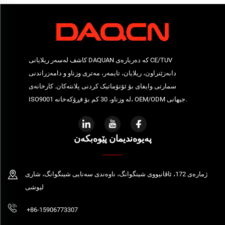
کاشف لەسەر ریلايانی DAQUAN کە دەربارەی CE/TUV
دابەزێنراون، ریلايان، تایمەر، مەتری وزناو و دامەزراندنی
سمارتی وایفای بۆ ئۆتۆماتیک کردنی پلانتەکان. کارخانەی
ISO9001 لە وزناو، 30 کم بۆ فڕۆکەخانە، OEM/ODM جیھانی.
پەیوەندیمان پێوەبکەن
ژمارەی 172، ئاڤانیووی شینگوانگ، ناوەندی سەنایی شینگوانگ، شاری
لیوشی
+86-15906773307