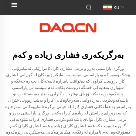
KU
بەرگریکەری فشاری زیادە و کەم
بڕگری پاراستنی بەرز و نزمی فشاری کارا، ئامرازێکی ئەلیکترۆنی
پێشکەوتووە کە بۆ پاراستنی سیستەمە ئەلیکترۆنییەکان لە گۆڕانی فشاری
کارا دروست کراوە، کە دەتوانێت ئامرازە تایبەتەکان بخەرە خەنگە و
شێوازی بەهایەکی خەنگە دروست بکات. ئەم سیستەمی پاراستنی
پێشکەوتووە، تەکنەلۆژیای نوێترین و کارایی بەهێز دەبەستێتەوە بۆ
پاشەکەوتکردنی بەردەوامی سەرچاوەکانی کارا و بەشداربوونی خێرای
بەرامبەر بە هەڵەکانی فشاری کارا. لە جیاتی بڕگرە ئاسایییەکانی سەرچاوە
کە سەرەڕای پاراستن لە زیادەی کارا دەکەن، بڕگری پاراستنی بەرز و
نزمی فشاری کارا، توانای پاشەکەوتکردنی فشاری کارا بەشێوەیەکی
گەورە دەبینێت کە هەم فشاری کارای زیادە و هەم فشاری کارای کەم
دەدۆزێتەوە. ئەم ئامرازە لە رێگەی میکانیزمەکانی هەستکردنی زیرەکەوە