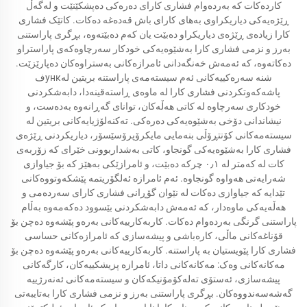
کاردەکات کە بەردەوام فشاری کارای دەرەکی دەپشکێنێت و لەگەڵ
ڕێژەیەکی دیاریکراوی بەهای کارای باش قەدەغە دەکات. کاتێک فشاری
کارا زیادەی ڕێژەی دیاریکراو دەبێت یان کەم دەبێتەوە، بڕگری پاراستنی
بەرز و نزمی فشاری کارا بەشێوەیەکی خودکار سەرچاوەکەی پاراستراو
دەکاتەوە، کە ئەمەش خەنگەدانی ئامرازەکانی بەستراوەکان دەپارێزێت.
فункشنە سەرەکییەکانی ئەم سیستەمەی پاراستنە بریتین لە
پاشەکەوتکردنی فشاری کارا لە ماوەی ڕاستەقینەدا، دابەشکردنی
خودکاری سەرچاوە لە کاتی هەڵەکان، توانای گەڕانەوە بەدەست، و
نیشاندانی دۆخی بەشێوەیەکی دەرەکی. تەکنەلۆژیایەکانی بریتین لە
سیستەمەکانی کۆنتڕۆڵی بنەمايی مایکرۆپرۆسێسۆر، دیاریکردنی ڕێژەی
فشاری کارا بەشێوەیەکی گونجاو، کاتی بەشداربوونی خێرای کە زۆربەی
کات لە کەمتر لە ٠٫١ چرکە دەبێت، و ئامرازێکی بەهێز کە بۆ جیاوازی
شەرایەتی هەواوە گونجاوە. ئەم ئامرازە ئەلگۆریتمە پێشکەوتووەکانی
تێدایە کە جیاوازی دەکات لە نێوان گۆڕانی فشاری کارای سەردەمی و
هەڵەیەکی ماوەدار، کە ئەمەش دابەشکردنی بێسوود دەکەمەوە بەڵام
پاراستنی گرنگی بەردەوام دەکات. کاربەکارییەکانی بەرەو پێشەوە دەچن بۆ
قۆناغەکانی ماڵی، کارەباشی و پیشەسازی کە ئامرازەکانی حساسی
فشاری کارا پێویستیان بە پاراستنە. کاربەکارییەکانی بەرەو پێشەوە دەچن بۆ
مەکانەکانی وەک: مەکانەکانی داتا، ئامرازە پزیشکییەکان، کارگەکانی
پیشەسازی، ئەستۆی تەلەکۆمۆنیکەکان و سیستەمەکانی ئەنەرژییە
گەشەسەندووەکان. بڕگری پاراستنی بەرز و نزمی فشاری کارا بەتایبەتی