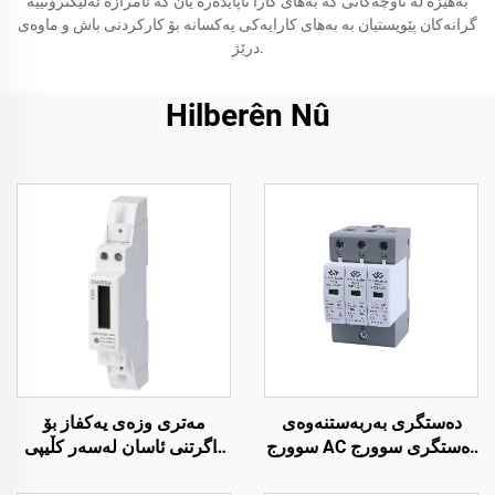
بەهێزە لە ناوچەکانی کە بەهای کارا ناپایدەرە یان کە ئامرازە ئەلیکترۆنییە
گرانەکان پێویستیان بە بەهای کارایەکی یەکسانە بۆ کارکردنی باش و ماوەی
درێژ.
Hilberên Nû
دەستگری بەربەستنەوەی
مەتری وزەی یەکفاز بۆ
سوورج AC دەستگری سوورج
داگرتنی ئاسان لەسەر کڵیپی
دەستگری سوورجی
رێلی DIN بۆ چاودێری