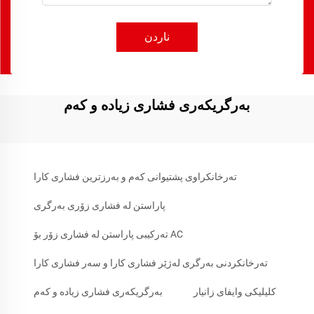
ناردن
بەرگریکەری فشاری زیادە و کەم
تەرخانکراوی پشتیوانی کەم و بەرزترین فشاری کارا
پاراستن لە فشاری زۆری بەرگری
تەرکیبی پاراستن لە فشاری زۆر بۆ AC
تەرخانکردنی بەرگری لەژێر فشاری کارا و سەر فشاری کارا
کلیلیکی وایفای زانیار
بەرگریکەری فشاری زیادە و کەم