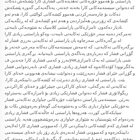
پاراستنی بۆ هەموو جۆرەکانی تەهدیدەکانی فشاری کارا پێشکەش دەکات
کە دەتوانن سیستەمەکانی کارا بخەنە خەتەر، پەناگەیەکی گەورە پێشکەش
دەکات بۆ چارەسەرکردنی هەموو کێشەکانی کوالێتی کارا، هەم ئەو
کێشانەی کە زۆرترین ھەڵبژاردەن و هەم ئەو کێشانەی کە لە ڕێگەیەکی
نادیار دەکەون. ئامرازەکانی پاراستنی کلاسیک بە شێوەیەکی تایبەتی
تەمرکەز دەبنە سەر جۆرێکی تەکایەتی تایبەت، وەکو پاراستنی زیادی کارا
لە بڕگەرەکانی سەرچاوە یان پاراستنی لە تەکایەتی بەرزی فشار لە
بڕگەرەکانی تەکایەتی، کە ئەمەش سیستەمەکان دەکاتە مەرجی خەتەر بۆ
گۆڕانی فشار کە دەربارەی پەناگەی پاراستنی تایبەتیانە. بڕگەری پاراستنی
بەرز و کەمی فشاری کارا چەندین فункشنی پاراستنی لە یەک ئامرازی
یەکگرتوودا کۆدەکاتەوە کە فشاری زیادی، فشاری کەم، نابەردەوامی فشار
و گۆڕانی خێرای فشار دەپەڕێنێت و دەتوانێت نیشانەی ھەبوونی خەتای کارا
بێت. پاراستنی لە فشاری زیادی دەبرێت لە کێشەکانی دابینکەری کارا،
تەکایەتی لە بەرگەلی، خەتای کاراکردنی جینێراتۆر و خەتای کاراکردنی
ریگولاتۆری فشار کە دەتوانن فشارێکی زیادی بۆ ئامرازەکانی بەستراوە
بەرێن. سیستەمی پاراستن دەتوانێت جۆرەکانی جیاوازی تەکایەتی فشار
بەجۆرێکی جیاواز دیاری بکات و بەشێوەیەکی گونجاو بەرەوپێش بکات بۆ
سپایکەکانی کورت، هەروەها پاراستنی لە حاڵەتەکانی فشاری زیادی
بەردەوام کە پێویستیان بە شێوازی جیاوازی بەرەوپێشچوون هەیە. پاراستنی
لە فشاری کەم کێشەکانی دابینکردنی کارا، کەمبوونی فشاری کارا لەلایەن
دابینکەرەوە و کەمبوونی فشار لەبەرەی باری زۆر یان خەتای سیستەمی
پەخش دەکاتەوە. ئەم پاراستنە بەتایبەتی گرنگە بۆ ئامرازەکانی مووتۆر کە