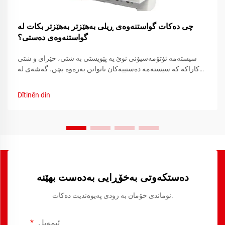
چی دەکات گواستنەوەی ڕیلی بەهێزتر بەهێزتر بکات لە
گواستنەوەی دەستی؟
سیستەمە ئۆتۆمەسیۆنی نوێ یە پێویستی بە شتی، خێرای و شتی
کاراکە کە سیستەمە دەستییەکان ناتوانن بەرەوە بچن. گەشەی لە
گواستنەوەی دەستی بۆ سیستەمی ڕیلەی ئۆتۆمەتیک یەکێکە لە
گەشتە گەورەترە لە کۆنتڕۆڵی کارەکتەری دەرئەنجامەکان.
Dîtinên din
دەستکەوتی بەخۆڕایی بەدەست بهێنە
نوماندی خۆمان بە زودی پەیوەندیت دەکات.
ئیمەیل