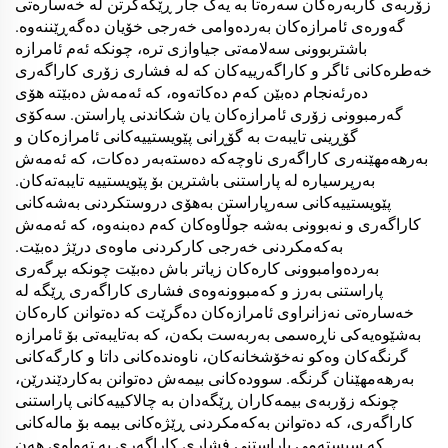
زۆربەی کاربەرەکان سەرەتا بە یەک جار ڕێگەگرتن لە خەسارەتی
گەورەی ئامرازەکان بەردەوامی خەرجی خۆیان دەگەڕێننەوە.
باشتربوونی سەلامەتی جیاوازی ترە، چونکە ئەم ئامرازە
خەطرەکانی ئاگر و کاراگەرییەکان کە لە فشاری زۆری کاراگەری
دەرئەنجام دەبێن کەم دەکاتەوە، کە ئەمەش دەبێتە هۆی
گەرمبوونی زۆری ئامرازەکان یان شکاندنی پاراستن. سەکۆی
گۆڕینی تایبەت بە گۆڕانی پێویستییەکانی ئامرازەکان و
بەرھەمھێنەری کاراگەری ناوچەکە دەستەبەر دەکات، کە ئەمەش
بەرپرسیارە لە پاراستنی باشترین بۆ پێویستییە تایبەتەکان.
پێویستییەکانی سەرپاراستن بەهۆی دروستکردنی بەشەکانی
کاراگەری و نەبوونی بەشە جوڵاوەکان کەم دەبنەوە، کە ئەمەش
بەکەمکردنی خەرجی کارکردنی ماوەی درێژ دەبێت.
بەردەوامبوونی کارەکان زیاتر باش دەبێت چونکە بڕگەری
پاراستنی بەرز و کەمبوونەوەی فشاری کاراگەری ڕێگە لە
خەسارەتی نەزانراوی ئامرازەکان دەگرێت کە دەتوانن کارەکان
بەشێوەیەکی ناڕەسمی بەربەست بکەن، کە بەتایبەتی بۆ ئامرازە
گرنگەکان وەکو نەخۆشخانەکان، ناوەندەکانی داتا و کارگەکانی
بەرھەمھێنان گرنگە. سوودەکانی بیمەش دەتوانن بەکاردێندرێن،
چونکە زۆربەی بیمەکاران ڕێگەدان بە چالاکییەکانی پاراستنی
کاراگەری، کە دەتوانن بەکەمکردنی ڕێژەکانی بیمە بۆ مالەکانی
کە سیستەمی پاراستنی فشاری کاراگەری بە تەواوی هەن.