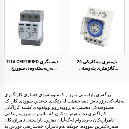
تەکنەلۆژیاکی دەستگری
بەرفراوان
سوورج SPD
تایمەری مەکانیکی 24
TUV CERTIFIED دەستگری
کاتژمێری پلەوستی
بەربەستنەوەی سوورج
SUL181H پلاستیکی بۆ پڕۆژە
DC1000V دەستگری سوورج
خانەییەکان
دەستگری سوورجی
تەکنەلۆژیاکی دەستگری
سوورج SPD
بڕگەری پاراستنی بەرز و کەمبوونەوەی فشاری کاراگەری
بەهایەکی زۆر باش دەبەخشێت لە رێگەی چەندین سوودی کارا کە
بەشێوەیەکی دەستی لە ڕووبەڕوو بوونەوەی کێشە کاراکانی
کاراگەری دەستەبەر دەکەن کە مالبەر و بەڕێوبەرەکانی
ئامرازەکان بەردەوام لەگەڵیان دەژین. پاراستنی ئامرازەکان
سەرەکیترین سوودە، چونکە ئەم ئامرازە خەسارەتی قورس بە