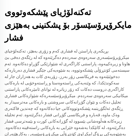
تەکنەلۆژیای پێشکەوتووی
مایکرۆپرۆسێسۆر بۆ پشکنینی بەهێزی
فشار
بڕیکەری پاراستن لە فشاری کەم و زۆری بەهێز، تەکنەلۆجیای
میکرۆپرۆسێسەری سەرەوەی سەردەم دەگرێتەوە کە لە رێگەی دەقی بێ
هاوتا و زیرەکییەوە، پاراستنی کاراگەری لە شێوازێکی گۆڕاو دەکاتەوە. ئەم
سیستەمی کۆنتڕۆڵی پێشکەوتووە، بە شێوەیەکی جێگیر فشاری دەربارەکە
دەخوێنێتەوە بە فریکانسی زۆر بەرز، زۆربەی کات بە هەزاران جار لە
سەکوندێکدا، کە وێنەیەکی ڕاستەوەستا و ڕاستەوخۆیی لە بارەکانی
کاراگەری دروست دەکات کە زۆر زیاترە لە توانای ئامێرەکانی پاراستنی
میکانیکی سەرەوەی سەردەم. میکرۆپرۆسێسەرەکە شێوازەکانی فشاری
تحلیل دەکات و نێوان گۆڕانەکانی سروشتی و بارەکانی مەترسیدار بە
ڕێگەی ئەلگۆریتمە پێشکەوتووەکانی جیا دەکاتەوە کە چەندین فاکتەری
وەک ماوە، قەبارە و فریکانسی گۆڕانی فشار دەگرێتەوە. ئەم تحلیلە
زیرەکانە هەڵوەشانی بێسوود لە گۆڕانەکانی کورت و بێمەترسی فشار
دەگرێتەوە، لە کاتێکدا بەشەوە خێرایی بە بارەکانی راستەقینە دەکاتەوە.
بەشێوەیەکی پڕۆگرامکراوی کۆنتڕۆڵی میکرۆپرۆسێسەر، بەکارهێنەران