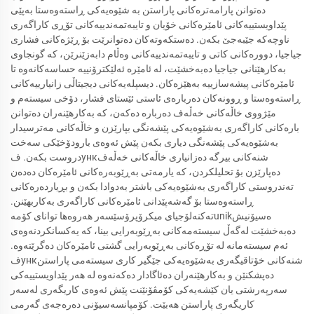
دەتوانن پارامەترەکانی پاراستن بە شێوەیەکی ڕاستەوەستا بەپێی
پێداویستییەکانی ئامێرەکانی خۆیان و تایبەتمەندییەکانی تۆڕی کاراگەری
ناوچەکە جێبەجێ بکەن. دەستکەوتەکان دەتوانرێت بۆ ڕێژەکانی فشاری
جیاجیا، دوورەکانی کاتی و تایبەتمەندییەکانی وەڵام دابەزێنرێن، کە گونجاوی
بەکارهێنانی جیاجیا دەبەخشێت، لە ئامێرە ئەلێکترۆنییە حساسەکانەوە تا
ئامێرەکانی پیشەسازییە بەهێزەکان. دیسپلەیەکانی دیجیتاڵی زانیارییەکانی
ڕاستەوەستا و ڕوونەکان دەربارەی ئاستی ئێستای فشار، دۆخی سیستەم و
مێژووی خاڵەکانی خەڵەف دەربارە دەکەن، کە بەکارهێنەران دەتوانن
بارەکانی کاراگەری بەشێوەیەکی پێشەنگی بپارێزن و خاڵەکانی مەترسیدار
بەشێوەیەکی پێشەنگی دیاری بکەن پێش ئەوەی بارودۆخێکی سەخت
دروست بکەن. فункشنەکانی بیرگە دەزانیاری خاڵەکانی خەڵەف
دەپارێزن بۆ تحلیلکردن، کە یارمەتی بەڕێوبەرەکانی ئامێرەکان دەدەن
تەندروستی کاراگەری بەشێوەیەکی باشتر بەدوادا بکەن و بڕیاردەرەکانی
ڕاستەوەستا بۆ گەشەپێدانی ئامێرەکانی کاراگەری بەکاربهێنن.
تەکنەلۆجیای میکرۆپرۆسێسەر هەروەها توانای کۆمەunikەسیۆنیش
دەبەخشێت لەگەڵ سیستەمەکانی بەڕێوبەرایی بینا، کە یەکسانکردنەوەی
ئەم سیستەمانە لە تۆڕەکانی بەڕێوبەرایی گشتی ئامێرەکان دەگرێتەوە.
فункشنەکانی خۆتاقیگەری بەشێوەیەکی جێگیر کاری سیستەمی پاراستن
دەپشکنێن و بەکارهێنەران دەئاگادار دەکەنەوە لە هەر پێداویستییەکی
سەرپەرشتی یان کێشەیەکی کۆمڤۆنێنت پێش ئەوەی کاریگەری لەسەر
کاریگەری پاراستن هەبێت. کۆمپانسەسیۆنی دەرەجەی گەرمی