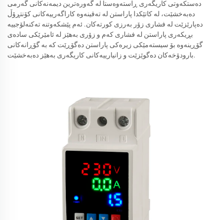
دەستکەوتی کاریگەری ڕاستەوەستا لە گەورەترین دیمەنەکانی گەرمی
دەبەخشێت، لە کاتێکدا پاراستن لە تەقینەوە کاراگەرییەکانی کۆنتڕۆڵ
دەپارێزێت لە فشاری زۆر بەرزی کورتەکان. ئەم پێشکەوتنە تەکنەلۆجییە
بڕیکەری پاراستن لە فشاری کەم و زۆری بەهێز لە ئامێرێکی سادەی
گۆڕینەوە بۆ سیستەمێکی زیرەکی پاراستن دەگۆڕێت کە بە گۆڕانەکانی
بارودۆخەکان دەگوێزێت و زانیارییەکانی کاریگەری بەهێز دەبەخشێت.