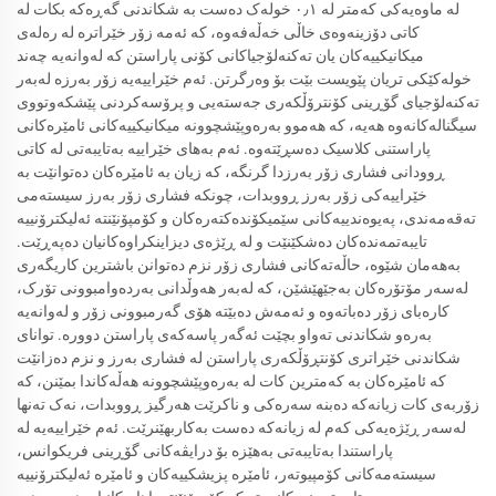
لە ماوەیەکی کەمتر لە ٠٫١ خولەک دەست بە شکاندنی گەڕەکە بکات لە
کاتی دۆزینەوەی خاڵی خەڵەفەوە، کە ئەمە زۆر خێراترە لە رەلەی
میکانیکییەکان یان تەکنەلۆجیاکانی کۆنی پاراستن کە لەوانەیە چەند
خولەکێکی تریان پێویست بێت بۆ وەرگرتن. ئەم خێراییەیە زۆر بەرزە لەبەر
تەکنەلۆجیای گۆڕینی کۆنترۆڵکەری جەستەیی و پرۆسەکردنی پێشکەوتووی
سیگنالەکانەوە هەیە، کە هەموو بەرەوپێشچوونە میکانیکییەکانی ئامێرەکانی
پاراستنی کلاسیک دەسڕێتەوە. ئەم بەهای خێراییە بەتایبەتی لە کاتی
ڕوودانی فشاری زۆر بەرزدا گرنگە، کە زیان بە ئامێرەکان دەتوانێت بە
خێراییەکی زۆر بەرز ڕووبدات، چونکە فشاری زۆر بەرز سیستەمی
تەقەمەندی، پەیوەندییەکانی سێمیکۆندەکتەرەکان و کۆمپۆنێنتە ئەلیکترۆنییە
تایبەتمەندەکان دەشکێنێت و لە ڕێژەی دیزاینکراوەکانیان دەپەڕێت.
بەهەمان شێوە، حاڵەتەکانی فشاری زۆر نزم دەتوانن باشترین کاریگەری
لەسەر مۆتۆرەکان بەجێهێشێن، کە لەبەر هەوڵدانی بەردەوامبوونی تۆرک،
کارەبای زۆر دەباتەوە و ئەمەش دەبێتە هۆی گەرمبوونی زۆر و لەوانەیە
بەرەو شکاندنی تەواو بچێت ئەگەر پاسەکەی پاراستن دوورە. توانای
شکاندنی خێراتری کۆنتڕۆڵکەری پاراستن لە فشاری بەرز و نزم دەزانێت
کە ئامێرەکان بە کەمترین کات لە بەرەوپێشچوونە هەڵەکاندا بمێنن، کە
زۆربەی کات زیانەکە دەبنە سەرەکی و ناکرێت هەرگیز ڕووبدات، نەک تەنها
لەسەر ڕێژەیەکی کەم لە زیانەکە دەست بەکاربھێنرێت. ئەم خێراییەیە لە
پاراستندا بەتایبەتی بەهێزە بۆ درایڤەکانی گۆڕینی فریکوانس،
سیستەمەکانی کۆمپیوتەر، ئامێرە پزیشکییەکان و ئامێرە ئەلیکترۆنییە