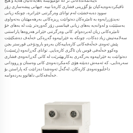
تایبەتمەندەکانی تر کە کۆمپۆنێنتە باهایەکانیان هەیە و هیچ
تاقیکردنەوەیەکیان بۆ گۆڕینی فشاری کارەبا نییە. جیھانی پیشەسازی زۆر
سوود دەبەخشێت لەم توانای وەرگرتنی خێراترە، چونکە زیانی
نەیدۆزرایەوە بە ئامێرەکان دەتوانێت ڕیزەکانی بەرهەمھێنان بەتەواوی
بەستێنێت و لەوانەیە بەھای زیانی فینانسی زۆر گەورەتر بێت لە بەھای خۆ
ئامێرەکانی زیان لەبردەوام. کاتی وەرگرتنی خێراتر هەروەها پاراستنی
سەلامەتیش زیاد دەکات، چونکە بە خێراییەوە گەڕەکی خەڵەف دەشکێنێت
پێش ئەوەی خەڵەفەکانی کارەباییەکان بەرەو بارودۆخی قورستر بچن
وەکوو خەڵەفی قوس یان ئاگری کارەبایی. توانای گەڕانەوە (رێسێت)
دەتوانێت بە خێراییەوە بەرگەری بەکاربھێنرێت لە کاتی گەڕانەوەی فشاری
سەرەتایی، کە ئەمەش دەبێتە هۆی کەمکردنەوەی کاتی وەستان و ڕوودانی
داخڵبوونەوەی کارەکان، لەگەڵ ئەوەشدا دەزانێت کە پاراستن بۆ
خەڵەفەکانی داهاتوو بەردەوامە.