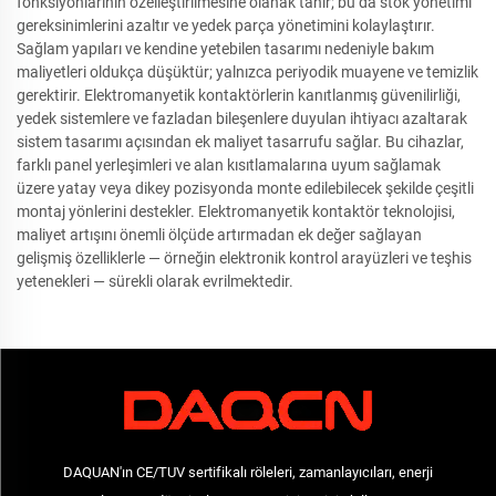
fonksiyonlarının özelleştirilmesine olanak tanır; bu da stok yönetimi
gereksinimlerini azaltır ve yedek parça yönetimini kolaylaştırır.
Sağlam yapıları ve kendine yetebilen tasarımı nedeniyle bakım
maliyetleri oldukça düşüktür; yalnızca periyodik muayene ve temizlik
gerektirir. Elektromanyetik kontaktörlerin kanıtlanmış güvenilirliği,
yedek sistemlere ve fazladan bileşenlere duyulan ihtiyacı azaltarak
sistem tasarımı açısından ek maliyet tasarrufu sağlar. Bu cihazlar,
farklı panel yerleşimleri ve alan kısıtlamalarına uyum sağlamak
üzere yatay veya dikey pozisyonda monte edilebilecek şekilde çeşitli
montaj yönlerini destekler. Elektromanyetik kontaktör teknolojisi,
maliyet artışını önemli ölçüde artırmadan ek değer sağlayan
gelişmiş özelliklerle — örneğin elektronik kontrol arayüzleri ve teşhis
yetenekleri — sürekli olarak evrilmektedir.
DAQUAN'ın CE/TUV sertifikalı röleleri, zamanlayıcıları, enerji