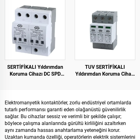
Zamanlayıcı TM-619LHN
Akım TB388
SERTİFİKALI Yıldırımdan
TUV SERTİFİKALI
Koruma Cihazı DC SPD
Yıldırımdan Koruma Cihazı
Gerilim Dalgası Koruma
DC1000V Yıldırımdan
Cihazı Akıllı Aşırı Gerilim
Koruma Cihazı Akıllı Aşırı
Korumalı Cihaz
Gerilim Korumalı Cihaz
SPD
Elektromanyetik kontaktörler, zorlu endüstriyel ortamlarda
tutarlı performansı garanti eden olağanüstü güvenilirlik
sağlar. Bu cihazlar sessiz ve verimli bir şekilde çalışır;
böylece çalışma alanlarında gürültü kirliliğini azaltırken
aynı zamanda hassas anahtarlama yeteneğini korur.
Uzaktan kumanda özelliği, operatörlerin elektrik sistemlerini