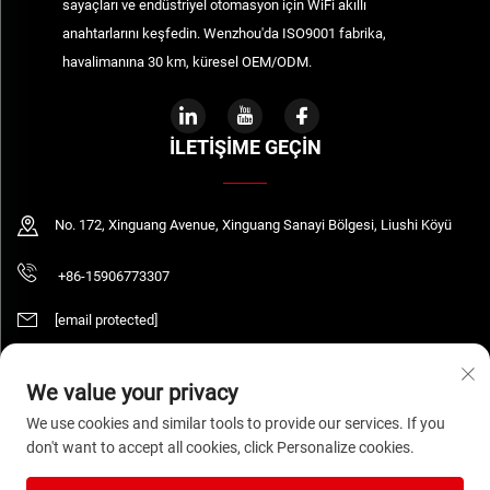
sayaçları ve endüstriyel otomasyon için WiFi akıllı
anahtarlarını keşfedin. Wenzhou'da ISO9001 fabrika,
havalimanına 30 km, küresel OEM/ODM.
İLETIŞIME GEÇIN
No. 172, Xinguang Avenue, Xinguang Sanayi Bölgesi, Liushi Köyü
+86-15906773307
[email protected]
We value your privacy
Telif Hakkı © 2026 WENZHOU DAQUAN ELECTRIC CO.,LTD Tüm hakları saklıdır.
We use cookies and similar tools to provide our services. If you
Gizlilik Politikası
don't want to accept all cookies, click Personalize cookies.