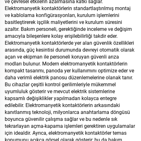
ve çevresel etkilerin azalmasına katkı sağlar.
Elektromanyetik kontaktörlerin standartlaştırılmış montaj
ve kablolama konfigürasyonları, kurulum işlemlerini
basitleştirerek işçilik maliyetlerini ve kurulum süresini
azaltır. Bakım personeli, gerektiğinde inceleme ve değişim
amacıyla bileşenlere kolay erişilebilirliği takdir eder.
Elektromanyetik kontaktörlerde yer alan güvenlik özellikleri
arasında, güç kesintisi durumunda devreyi otomatik olarak
açan ve ekipman ile personeli koruyan güvenli arıza
modları bulunur. Modern elektromanyetik kontaktörlerin
kompakt tasarımı, panoda yer kullanımını optimize eder ve
daha verimli elektrik panosu düzenlemelerine olanak tanır.
Bu cihazlar çeşitli kontrol gerilimleriyle mükemmel
uyumluluk gösterir ve mevcut elektrik sistemlerine
kapsamlı değişiklikler yapılmadan kolayca entegre
edilebilir. Elektromanyetik kontaktörlerin arkasındaki
kanıtlanmış teknoloji, milyonlarca anahtarlama döngüsü
boyunca güvenilir çalışma sağlar ve bu nedenle sık
tekrarlayan açma-kapama işlemleri gerektiren uygulamalar
için idealdir. Ayrıca, elektromanyetik kontaktörler temas
konumunu açıkça görsel olarak gösterir; bu da bakım