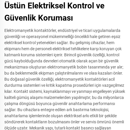
Üstün Elektriksel Kontrol ve
Güvenlik Koruması
Elektromanyetik kontaktörler, endüstriyel ve ticari uygulamalarda
güvenliği ve operasyonel mükemmelliği öncelikli hale getiren eşsiz
elektriksel kontrol yetenekleri sağlar. Bu gelişmiş cihazlar, hem
ekipmanı hem de personeli elektriksel tehlikelere karşı koruyan çok
katmanlı koruma sistemleri içerir. Birincil güvenlik özelliği, kontrol
gücü kaybolduğunda devreleri otomatik olarak açan bir güvenlik
mekanizması oluşturan elektromanyetik bobin tasarımında yer alır;
bu da beklenmedik ekipman çalıştırılmalarını ve olası kazaları önler.
Bu doğasal güvenlik özelliği, elektromanyetik kontaktörleri acil
durdurma sistemleri ve kritik kapatma prosedürleri için vazgeçilmez
kılar. Kontakt sistemi, kaynaklanmayı ve yanmayı engelleyen yüksek
kaliteli gümüş alaşımı malzemelerden yapılmıştır; bu da milyonlarca
çalışma döngüsü boyunca güvenilir anahtarlama performansı
sağlar. Bu cihazlara entegre edilen ark bastırma teknolojisi,
anahtarlama işlemlerinde oluşan elektriksel arkı etkili bir şekilde
söndürerek kontaktların bozulmasını önler ve servis ömrünü önemli
ölçüde uzatır. Mekanik yapı, tutarlı kontakt basıncı sağlayan