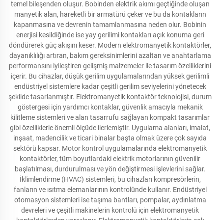
temel bileşenden oluşur. Bobinden elektrik akımı geçtiğinde oluşan
manyetik alan, hareketli bir armatürü çeker ve bu da kontakların
kapanmasına ve devrenin tamamlanmasına neden olur. Bobinin
enerjisi kesildiğinde ise yay gerilimi kontakları açık konuma geri
döndürerek güç akışını keser. Modern elektromanyetik kontaktörler,
dayanıklılığı artıran, bakım gereksinimlerini azaltan ve anahtarlama
performansını iyileştiren gelişmiş malzemeler ile tasarım özelliklerini
içerir. Bu cihazlar, düşük gerilim uygulamalarından yüksek gerilimli
endüstriyel sistemlere kadar çeşitli gerilim seviyelerini yönetecek
şekilde tasarlanmıştır. Elektromanyetik kontaktör teknolojisi, durum
göstergesi için yardımcı kontaklar, güvenlik amacıyla mekanik
kilitleme sistemleri ve alan tasarrufu sağlayan kompakt tasarımlar
gibi özelliklerle önemli ölçüde ilerlemiştir. Uygulama alanları, imalat,
inşaat, madencilik ve ticari binalar başta olmak üzere çok sayıda
sektörü kapsar. Motor kontrol uygulamalarında elektromanyetik
kontaktörler, tüm boyutlardaki elektrik motorlarının güvenilir
başlatılması, durdurulması ve yön değiştirmesi işlevlerini sağlar.
İklimlendirme (HVAC) sistemleri, bu cihazları kompresörlerin,
fanların ve ısıtma elemanlarının kontrolünde kullanır. Endüstriyel
otomasyon sistemleri ise taşıma bantları, pompalar, aydınlatma
devreleri ve çeşitli makinelerin kontrolü için elektromanyetik