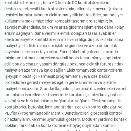
kontaktör teknolojisi, hem AC hem de DC kontrol devrelerini
destekleyerek çeşitli kontrol sistem mimarilerini ve mevcut (miras)
tesisleri karşılar. Modern elektromanyetik kontaktörler, panoda yer
kullanımını maksimize eden kompakt tasarımlara sahiptir; bu
sayede mühendisler, bakım ve arıza giderme işlemlerine daha kolay
erişim sağlayan, daha verimli elektrik dolapları tasarlayabilirler.
Elektromanyetik kontaktörlerin mali verimliliği, düşük ilk satın alma
maliyetiyle birlikte minimum işletme giderleri ve uzun ömürlülük
sayesinde açıkça ortaya çıkar. Enerji tüketimi, çalışma sırasında
minimum tutma akımı çeken verimli bobin tasarımlarıyla optimize
edilir; bu da cihazın yaşam döngüsü boyunca elektrik faturasındaki
maliyetleri azaltmaya katkı sağlar. Elektromanyetik kontaktörlerin
işleyişinin basitliği, karmaşık programlama veya özel bakım
prosedürleri gerektirmeyerek eğitim gereksinimlerini ve işletme
maliyetlerini azaltır. Standartlaştırılmış terminal düzenlemeleri ve net
tanımlama işaretlemeleri sayesinde kurulum işlemleri kolaylaştırılır
ve doğru ve hızlı kablolama bağlantıları sağlanır. Elektromanyetik
kontaktörler, butonlar, limit anahtarlar, sıcaklık kontrol cihazları ve
PLC’ler (Programlanabilir Mantık Denetleyiciler) gibi çeşitli kontrol
cihazlarıyla mükemmel uyumluluk gösterir. Modüler yardımcı kontak
blokları, farklı taban kontaktörlerine ihtiyaç duymadan kontrol