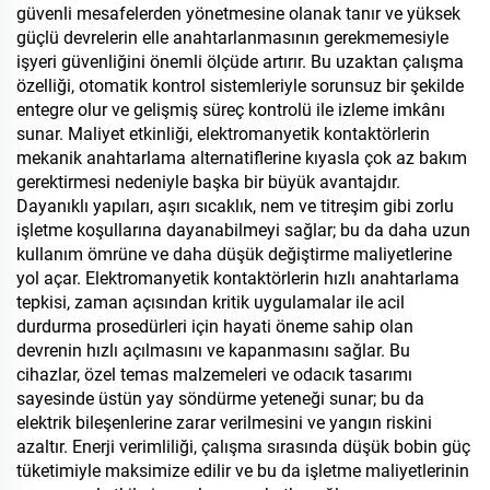
güvenli mesafelerden yönetmesine olanak tanır ve yüksek
güçlü devrelerin elle anahtarlanmasının gerekmemesiyle
işyeri güvenliğini önemli ölçüde artırır. Bu uzaktan çalışma
özelliği, otomatik kontrol sistemleriyle sorunsuz bir şekilde
entegre olur ve gelişmiş süreç kontrolü ile izleme imkânı
sunar. Maliyet etkinliği, elektromanyetik kontaktörlerin
mekanik anahtarlama alternatiflerine kıyasla çok az bakım
gerektirmesi nedeniyle başka bir büyük avantajdır.
Dayanıklı yapıları, aşırı sıcaklık, nem ve titreşim gibi zorlu
işletme koşullarına dayanabilmeyi sağlar; bu da daha uzun
kullanım ömrüne ve daha düşük değiştirme maliyetlerine
yol açar. Elektromanyetik kontaktörlerin hızlı anahtarlama
tepkisi, zaman açısından kritik uygulamalar ile acil
durdurma prosedürleri için hayati öneme sahip olan
devrenin hızlı açılmasını ve kapanmasını sağlar. Bu
cihazlar, özel temas malzemeleri ve odacık tasarımı
sayesinde üstün yay söndürme yeteneği sunar; bu da
elektrik bileşenlerine zarar verilmesini ve yangın riskini
azaltır. Enerji verimliliği, çalışma sırasında düşük bobin güç
tüketimiyle maksimize edilir ve bu da işletme maliyetlerinin