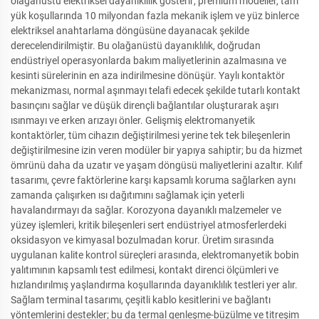
olağanüstü elektriksel dayanıklılık gösterir; premium modeller, tam
yük koşullarında 10 milyondan fazla mekanik işlem ve yüz binlerce
elektriksel anahtarlama döngüsüne dayanacak şekilde
derecelendirilmiştir. Bu olağanüstü dayanıklılık, doğrudan
endüstriyel operasyonlarda bakım maliyetlerinin azalmasına ve
kesinti sürelerinin en aza indirilmesine dönüşür. Yaylı kontaktör
mekanizması, normal aşınmayı telafi edecek şekilde tutarlı kontakt
basınçını sağlar ve düşük dirençli bağlantılar oluşturarak aşırı
ısınmayı ve erken arızayı önler. Gelişmiş elektromanyetik
kontaktörler, tüm cihazın değiştirilmesi yerine tek tek bileşenlerin
değiştirilmesine izin veren modüler bir yapıya sahiptir; bu da hizmet
ömrünü daha da uzatır ve yaşam döngüsü maliyetlerini azaltır. Kılıf
tasarımı, çevre faktörlerine karşı kapsamlı koruma sağlarken aynı
zamanda çalışırken ısı dağıtımını sağlamak için yeterli
havalandırmayı da sağlar. Korozyona dayanıklı malzemeler ve
yüzey işlemleri, kritik bileşenleri sert endüstriyel atmosferlerdeki
oksidasyon ve kimyasal bozulmadan korur. Üretim sırasında
uygulanan kalite kontrol süreçleri arasında, elektromanyetik bobin
yalıtımının kapsamlı test edilmesi, kontakt direnci ölçümleri ve
hızlandırılmış yaşlandırma koşullarında dayanıklılık testleri yer alır.
Sağlam terminal tasarımı, çeşitli kablo kesitlerini ve bağlantı
yöntemlerini destekler; bu da termal genleşme-büzülme ve titreşim