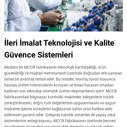
İleri İmalat Teknolojisi ve Kalite
Güvence Sistemleri
Modern bir MCCB fabrikasının teknolojik karmaşıklığı, ürün
güvenilirliği ve müşteri memnuniyeti üzerinde doğrudan etki yaratan
temel bir avantajı temsil eder. Bu tesisler, montaj süreci boyunca
hassas üretim toleranslarını koruyan ve insan hatasını ortadan
kaldıran son teknoloji otomatik üretim ekipmanlarını içerir. MCCB
fabrikasındaki bilgisayar kontrollü makineler, bileşenlerin tutarlı
yerleştirilmesini, doğru tork değerlerinin uygulanmasını ve uygun
malzeme işleme süreçlerini sağlayarak üstün ürün kalitesi elde
edilmesini garanti eder. Gelişmiş robotik sistemler ile yapay zekâ
sistemlerinin entegrasyonu, MCCB fabrikasının üretimde benzeri
görülmemiş düzeyde hassasiyet elde etmesini ve yüksek üretim