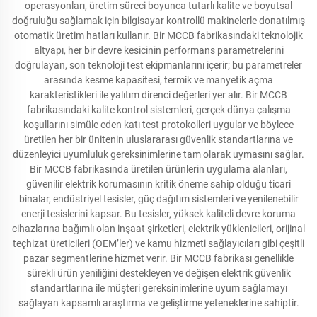
operasyonları, üretim süreci boyunca tutarlı kalite ve boyutsal
doğruluğu sağlamak için bilgisayar kontrollü makinelerle donatılmış
otomatik üretim hatları kullanır. Bir MCCB fabrikasındaki teknolojik
altyapı, her bir devre kesicinin performans parametrelerini
doğrulayan, son teknoloji test ekipmanlarını içerir; bu parametreler
arasında kesme kapasitesi, termik ve manyetik açma
karakteristikleri ile yalıtım direnci değerleri yer alır. Bir MCCB
fabrikasındaki kalite kontrol sistemleri, gerçek dünya çalışma
koşullarını simüle eden katı test protokolleri uygular ve böylece
üretilen her bir ünitenin uluslararası güvenlik standartlarına ve
düzenleyici uyumluluk gereksinimlerine tam olarak uymasını sağlar.
Bir MCCB fabrikasında üretilen ürünlerin uygulama alanları,
güvenilir elektrik korumasının kritik öneme sahip olduğu ticari
binalar, endüstriyel tesisler, güç dağıtım sistemleri ve yenilenebilir
enerji tesislerini kapsar. Bu tesisler, yüksek kaliteli devre koruma
cihazlarına bağımlı olan inşaat şirketleri, elektrik yüklenicileri, orijinal
teçhizat üreticileri (OEM’ler) ve kamu hizmeti sağlayıcıları gibi çeşitli
pazar segmentlerine hizmet verir. Bir MCCB fabrikası genellikle
sürekli ürün yeniliğini destekleyen ve değişen elektrik güvenlik
standartlarına ile müşteri gereksinimlerine uyum sağlamayı
sağlayan kapsamlı araştırma ve geliştirme yeteneklerine sahiptir.