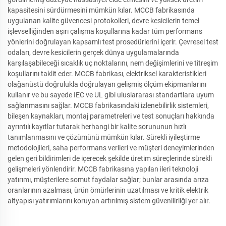
kapasitesini sürdürmesini mümkün kılar. MCCB fabrikasında
uygulanan kalite güvencesi protokolleri, devre kesicilerin temel
işlevselliğinden aşırı çalışma koşullarına kadar tüm performans
yönlerini doğrulayan kapsamlı test prosedürlerini içerir. Çevresel test
odaları, devre kesicilerin gerçek dünya uygulamalarında
karşılaşabileceği sıcaklık uç noktalarını, nem değişimlerini ve titreşim
koşullarını taklit eder. MCCB fabrikası, elektriksel karakteristikleri
olağanüstü doğrulukla doğrulayan gelişmiş ölçüm ekipmanlarını
kullanır ve bu sayede IEC ve UL gibi uluslararası standartlara uyum
sağlanmasını sağlar. MCCB fabrikasındaki izlenebilirlik sistemleri,
bileşen kaynakları, montaj parametreleri ve test sonuçları hakkında
ayrıntılı kayıtlar tutarak herhangi bir kalite sorununun hızlı
tanımlanmasını ve çözümünü mümkün kılar. Sürekli iyileştirme
metodolojileri, saha performans verileri ve müşteri deneyimlerinden
gelen geri bildirimleri de içerecek şekilde üretim süreçlerinde sürekli
gelişmeleri yönlendirir. MCCB fabrikasına yapılan ileri teknoloji
yatırımı, müşterilere somut faydalar sağlar; bunlar arasında arıza
oranlarının azalması, ürün ömürlerinin uzatılması ve kritik elektrik
altyapısı yatırımlarını koruyan artırılmış sistem güvenilirliği yer alır.