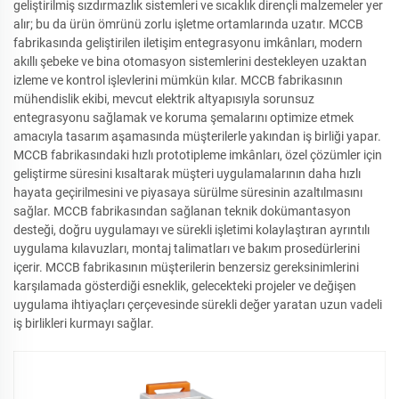
geliştirilmiş sızdırmazlık sistemleri ve sıcaklık dirençli malzemeler yer
alır; bu da ürün ömrünü zorlu işletme ortamlarında uzatır. MCCB
fabrikasında geliştirilen iletişim entegrasyonu imkânları, modern
akıllı şebeke ve bina otomasyon sistemlerini destekleyen uzaktan
izleme ve kontrol işlevlerini mümkün kılar. MCCB fabrikasının
mühendislik ekibi, mevcut elektrik altyapısıyla sorunsuz
entegrasyonu sağlamak ve koruma şemalarını optimize etmek
amacıyla tasarım aşamasında müşterilerle yakından iş birliği yapar.
MCCB fabrikasındaki hızlı prototipleme imkânları, özel çözümler için
geliştirme süresini kısaltarak müşteri uygulamalarının daha hızlı
hayata geçirilmesini ve piyasaya sürülme süresinin azaltılmasını
sağlar. MCCB fabrikasından sağlanan teknik dokümantasyon
desteği, doğru uygulamayı ve sürekli işletimi kolaylaştıran ayrıntılı
uygulama kılavuzları, montaj talimatları ve bakım prosedürlerini
içerir. MCCB fabrikasının müşterilerin benzersiz gereksinimlerini
karşılamada gösterdiği esneklik, gelecekteki projeler ve değişen
uygulama ihtiyaçları çerçevesinde sürekli değer yaratan uzun vadeli
iş birlikleri kurmayı sağlar.