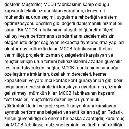
gösterir. Müşteriler, MCCB fabrikasının sahip olduğu
kapsamlı teknik uzmanlıktan yararlanır; deneyimli
mühendisler, ürün seçimi, uygulama rehberliği ve sistem
optimizasyonu önerileri gibi değerli danışmanlık hizmetleri
sunar. Bir MCCB fabrikasının ulaşabildiği üretim ölçeği,
kaliteyi veya performans standartlarını zedelemeksizin
olağanüstü değer sağlayan rekabetçi fiyatlandırma yapıları
oluşturmayı mümkün kılar. MCCB fabrikasının üretim
verimliliği, projelerin zaman çizelgelerini karşılayan ve
müşteriler için ürün temini belirsizliklerini azaltan güvenilir
teslimat takvimlerini sağlar. MCCB fabrikasının sunduğu
özelleştirme imkânları, özel akım dereceleri, kesme
kapasiteleri ve yardımcı kontak konfigürasyonları gibi belirli
uygulama gereksinimlerini karşılayan uyarlanmış çözümler
geliştirmeyi mümkün kılar. MCCB fabrikasının kapsamlı
test tesisleri, müşterilere düzenleyici uyumluluk
yükümlülüklerini ve proje spesifikasyonlarını karşılayan
ayrıntılı performans belgeleri ve sertifikaları sağlar. Tedarik
zinciri güvenilirliği de önemli bir başka avantajdır; kurulmuş
bir MCCB fabrikası, malzeme teminini ve üretim sürekliliğini