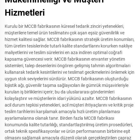
Hizmetleri
Kurulu bir MCCB fabrikasının küresel tedarik zinciri yetenekleri,
müşterilere temel ürün teslimatını çok aşan eşsiz güvenilirlik ve
hizmet kalitesi sağlar. MCCB fabrikasının stratejik üretim konumları,
tüm üretim tesislerinde tutarlı kalite standartlarını korurken nakliye
maliyetlerini ve teslim sürelerini en aza indiren optimal coğrafi
kapsama güvencesi verir. MCCB fabrikasının envanter yönetim
sistemleri, talep desenlerini öngören gelişmiş tahmin algoritmaları
kullanarak tedarik kesintilerini ve teslimat gecikmelerini önlemek için
uygun stok seviyelerini sürdürür. MCCB fabrikasının oluşturduğu
lojistik ağı, güvenilir taşıma sağlayıcıları ile gümrük müşavirleriyle
kurulan iş birliklerini içerir; bu da uluslararası gönderimleri
kolaylaştırır ve müşterilerin idari yükünü azaltır. MCCB fabrikasının
acil durum tepkisi yetenekleri, acil müşteri ihtiyaçlarını ve kritik proje
teslim tarihlerini karşılamak amacıyla hızlı üretim planlaması
ayarlamalarına olanak tanır. Birden fazla MCCB fabrikası
konumunda kalite tutarlılığı, standartlaştırılmış üretim prosedürleri,
ortak teknik spesifikasyonlar ve ürün performansının birbirine eşit
olmasını sağlamak amacıyla düzenli olarak gerçekleştirilen çapraz