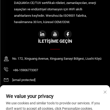
DAQUAN'ın CE/TUV sertifikalı röleleri, zamanlayıcıları, enerji
sayaçları ve endüstriyel otomasyon için WiFi akıllı
anahtarlarını keşfedin. Wenzhou'da ISO9001 fabrika,
havalimanına 30 km, küresel OEM/ODM.
İLETIŞIME GEÇIN
No. 172, Xinguang Avenue, Xinguang Sanayi Bölgesi, Liushi Köyü
+86-15906773307
[email protected]
We value your privacy
Telif Hakkı © 2026 WENZHOU DAQUAN ELECTRIC CO.,LTD Tüm hakları saklıdır.
We use cookies and similar tools to provide our services. If you
Gizlilik Politikası
don't want to accept all cookies, click Personalize cookies.