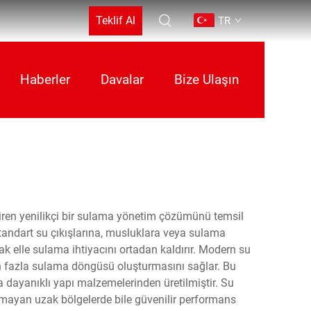
Teklif Al
TR
Haberler
Davalar
Bize Ulaşın
tiren yenilikçi bir sulama yönetim çözümünü temsil
andart su çıkışlarına, musluklara veya sulama
k elle sulama ihtiyacını ortadan kaldırır. Modern su
den fazla sulama döngüsü oluşturmasını sağlar. Bu
a dayanıklı yapı malzemelerinden üretilmiştir. Su
 olmayan uzak bölgelerde bile güvenilir performans