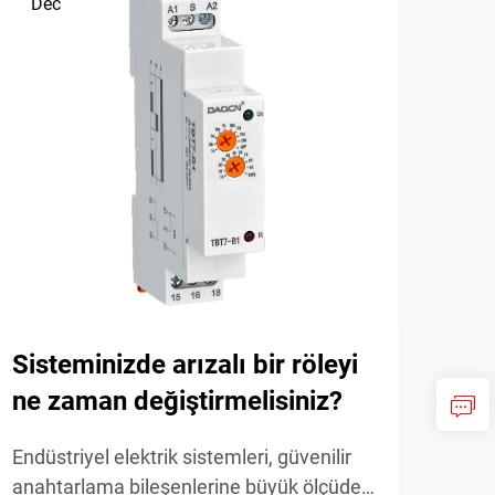
Dec
Ja
Sisteminizde arızalı bir röleyi
End
ne zaman değiştirmelisiniz?
doğ
Endüstriyel elektrik sistemleri, güvenilir
Endü
anahtarlama bileşenlerine büyük ölçüde
en t