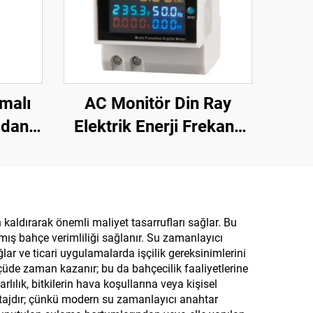
umalı
AC Monitör Din Ray
mdan
Elektrik Enerji Frekans
ıllı
Ölçer Çok Fonksiyonlu
umalı
Dijital Ekranlı Ölçüm
Cihazı
kaldırarak önemli maliyet tasarrufları sağlar. Bu
lmış bahçe verimliliği sağlanır. Su zamanlayıcı
ar ve ticari uygulamalarda işçilik gereksinimlerini
çüde zaman kazanır; bu da bahçecilik faaliyetlerine
lık, bitkilerin hava koşullarına veya kişisel
antajdır; çünkü modern su zamanlayıcı anahtar