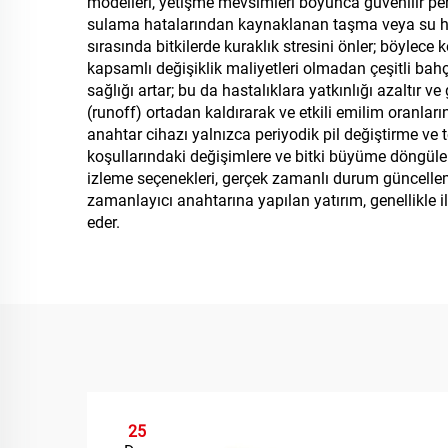
modelleri, yetişme mevsimleri boyunca güvenilir pe
sulama hatalarından kaynaklanan taşma veya su hasar
sırasında bitkilerde kuraklık stresini önler; böylec
kapsamlı değişiklik maliyetleri olmadan çeşitli ba
sağlığı artar; bu da hastalıklara yatkınlığı azaltı
(runoff) ortadan kaldırarak ve etkili emilim oranla
anahtar cihazı yalnızca periyodik pil değiştirme ve 
koşullarındaki değişimlere ve bitki büyüme döngül
izleme seçenekleri, gerçek zamanlı durum güncellemel
zamanlayıcı anahtarına yapılan yatırım, genellikle i
eder.
25