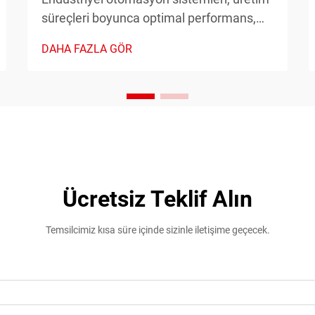
süreçleri boyunca optimal performans,
güvenlik ve verimliliği sağlamak için
DAHA FAZLA GÖR
hassas zamanlama kontrolüne ihtiyaç
duyar. Zamanlayıcı röle, bu sistemlerde
kritik bir bileşen olarak işlev görür ve
doğru zaman temelli anahtarlama
kontrolleri sağlar...
Ücretsiz Teklif Alın
Temsilcimiz kısa süre içinde sizinle iletişime geçecek.