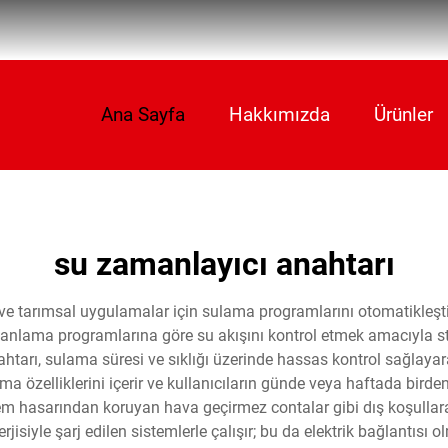
Ana Sayfa
Hakkımızda
Ürünler
su zamanlayıcı anahtarı
r ve tarımsal uygulamalar için sulama programlarını otomatikleş
manlama programlarına göre su akışını kontrol etmek amacıyla st
tarı, sulama süresi ve sıklığı üzerinde hassas kontrol sağlayara
ma özelliklerini içerir ve kullanıcıların günde veya haftada bir
ri nem hasarından koruyan hava geçirmez contalar gibi dış koşullar
jisiyle şarj edilen sistemlerle çalışır; bu da elektrik bağlantısı