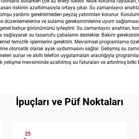
rformans sunarken çok az enerji tüketir. Mülk koruma faydaları
ı riskinin azaltılmasıyla ortaya çıkar. Su zamanlayıcı anahtarı
e komşu yardımı gerektirmeden peyzaj yatırımları korunur. Kurulum
hçe düzenlemelerine ve sulama gereksinimlerine uyum sağlamasın
r ve genel bahçe görünümünü iyileştirir. Su zamanlayıcı anahtarı,
rını sağlayarak su tasarrufu çabalarını destekler. Bakım gereks
temel temizlik işlemlerini gerektirir. Mevsimsel programlama özel
erine otomatik olarak ayak uydurmasını sağlar. Gelişmiş su zam
eri sunar ve akıllı telefon uygulamaları aracılığıyla programlama
lk yetişme mevsiminde azaltılmış su faturaları ve artırılmış bitk
İpuçları ve Püf Noktaları
25