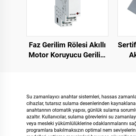
Faz Gerilim Rölesi Akıllı
Serti
Motor Koruyucu Gerilim
Ak
Aşırı Yük Koruyucusu
Kor
Faz Arızası Rölesi
Koru
Su zamanlayıcı anahtar sistemleri, hassas zamanlama
cihazlar, tutarsız sulama desenlerinden kaynaklanan 
anahtarının otomatik yapısı, günlük sulama sorumlulu
azaltır. Kullanıcılar, sulama görevlerini su zamanl
veya mesleki yükümlülüklerine odaklanmalarını sağla
programlara bakılmaksızın optimal nem seviyelerini 