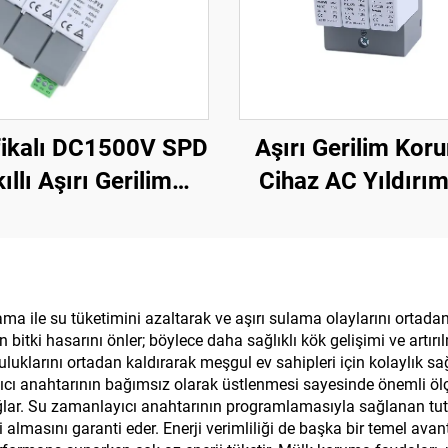
fikalı DC1500V SPD
Aşırı Gerilim Kor
ıllı Aşırı Gerilim
Cihaz AC Yıldırı
umalı Cihaz Fazla
Koruma Cihazı Ak
ma Jeneratörü için
Aşırı Gerilim Kor
Cihaz SPD
 ile su tüketimini azaltarak ve aşırı sulama olaylarını ortadan 
bitki hasarını önler; böylece daha sağlıklı kök gelişimi ve artırı
klarını ortadan kaldırarak meşgul ev sahipleri için kolaylık sağl
ayıcı anahtarının bağımsız olarak üstlenmesi sayesinde önemli öl
r. Su zamanlayıcı anahtarının programlamasıyla sağlanan tutarlı
almasını garanti eder. Enerji verimliliği de başka bir temel av