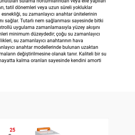
, unutulan sulama hortumlarından veya elle yapılan
, tatil dönemleri veya uzun süreli yokluklar
 esnekliği, su zamanlayıcı anahtar ünitelerinin
ı sağlar. Tutarlı nem sağlanması sayesinde bitki
 kontrollü uygulama zamanlamasıyla yüzey akışını
inimleri minimum düzeydedir; çoğu su zamanlayıcı
likleri, su zamanlayıcı anahtarının hava
anlayıcı anahtar modellerinde bulunan uzaktan
ların değiştirilmesine olanak tanır. Kaliteli bir su
i hayatta kalma oranları sayesinde kendini amorti
25
0