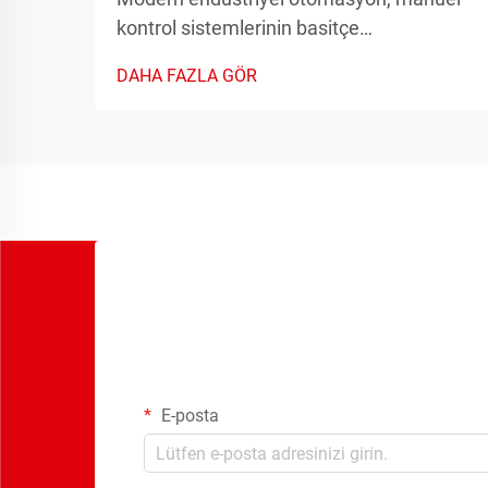
kontrol sistemlerinin basitçe
karşılayamayacağı hassasiyet, hız ve
DAHA FAZLA GÖR
güvenilirlik gerektirir. Manuel
anahtarlama sistemlerinden
otomasyonlu röle sistemlere geçiş,
elektrik kontrol sistemlerindeki en önemli
ilerlemelerden biridir.
E-posta