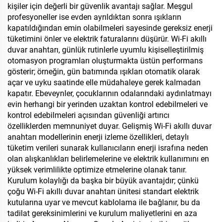
kişiler için değerli bir güvenlik avantajı sağlar. Meşgul
profesyoneller ise evden ayrıldıktan sonra ışıkların
kapatıldığından emin olabilmeleri sayesinde gereksiz enerji
tüketimini önler ve elektrik faturalarını düşürür. Wi-Fi akıllı
duvar anahtarı, günlük rutinlerle uyumlu kişiselleştirilmiş
otomasyon programları oluşturmakta üstün performans
gösterir; örneğin, gün batımında ışıkları otomatik olarak
açar ve uyku saatinde elle müdahaleye gerek kalmadan
kapatır. Ebeveynler, çocuklarının odalarındaki aydınlatmayı
evin herhangi bir yerinden uzaktan kontrol edebilmeleri ve
kontrol edebilmeleri açısından güvenliği artırıcı
özelliklerden memnuniyet duyar. Gelişmiş Wi-Fi akıllı duvar
anahtarı modellerinin enerji izleme özellikleri, detaylı
tüketim verileri sunarak kullanıcıların enerji israfına neden
olan alışkanlıkları belirlemelerine ve elektrik kullanımını en
yüksek verimlilikte optimize etmelerine olanak tanır.
Kurulum kolaylığı da başka bir büyük avantajdır; çünkü
çoğu Wi-Fi akıllı duvar anahtarı ünitesi standart elektrik
kutularına uyar ve mevcut kablolama ile bağlanır, bu da
tadilat gereksinimlerini ve kurulum maliyetlerini en aza