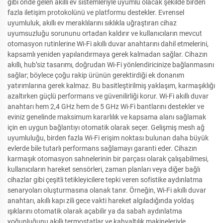
gibi önde gelen akıllı ev sistemleriyle uyumlu olacak şekilde birden
fazla iletişim protokolünü ve platformu destekler. Evrensel
uyumluluk, akıllı ev meraklılarını sıklıkla uğraştıran cihaz
uyumsuzluğu sorununu ortadan kaldırır ve kullanıcıların mevcut
otomasyon rutinlerine Wi-Fi akıllı duvar anahtarını dahil etmelerini,
kapsamlı yeniden yapılandırmaya gerek kalmadan sağlar. Cihazın
akıllı, hub’siz tasarımı, doğrudan Wi-Fi yönlendiricinize bağlanmasını
sağlar; böylece çoğu rakip ürünün gerektirdiği ek donanım
yatırımlarına gerek kalmaz. Bu basitleştirilmiş yaklaşım, karmaşıklığı
azaltırken güçlü performans ve güvenilirliği korur. Wi-Fi akıllı duvar
anahtarı hem 2,4 GHz hem de 5 GHz Wi-Fi bantlarını destekler ve
eviniz genelinde maksimum kararlılık ve kapsama alanı sağlamak
için en uygun bağlantıyı otomatik olarak seçer. Gelişmiş mesh ağ
uyumluluğu, birden fazla Wi-Fi erişim noktası bulunan daha büyük
evlerde bile tutarlı performans sağlamayı garanti eder. Cihazın
karmaşık otomasyon sahnelerinin bir parçası olarak çalışabilmesi,
kullanıcıların hareket sensörleri, zaman planları veya diğer bağlı
cihazlar gibi çeşitli tetikleyicilere tepki veren sofistike aydınlatma
senaryoları oluşturmasına olanak tanır. Örneğin, Wi-Fi akıllı duvar
anahtarı, akıllı kapı zili gece vakti hareket algıladığında yoldaş
ışıklarını otomatik olarak açabilir ya da sabah aydınlatma
yoğunluğunu akıllı termostatlar ve kahvaltılık makineleriyle