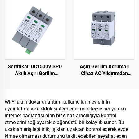
Üçgen Gecikmeli
AC/DC
Başlangıç
Sertifikalı DC1500V SPD
Aşırı Gerilim Korumalı
Akıllı Aşırı Gerilim
Cihaz AC Yıldırımdan
Korumalı Cihaz Fazla
Koruma Cihazı Akıllı Aşırı
Koruma Jeneratörü için
Gerilim Korumalı Cihaz
SPD
Wi-Fi akıllı duvar anahtarı, kullanıcıların evlerinin
aydınlatma ve elektrik sistemlerini neredeyse her yerden
internet bağlantısı olan bir cihaz aracılığıyla kontrol
etmelerini sağlayarak olağanüstü bir kolaylık sunar. Bu
uzaktan erişilebilirlik, ışıkları uzaktan kontrol ederek evde
kimse olmaması durumunu taklit edebilen seyahat eden