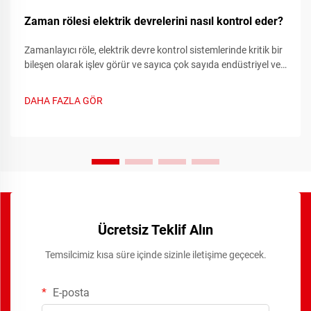
Zaman rölesi elektrik devrelerini nasıl kontrol eder?
Zamanlayıcı röle, elektrik devre kontrol sistemlerinde kritik bir
bileşen olarak işlev görür ve sayıca çok sayıda endüstriyel ve
ticari uygulamada otomatik anahtarlama işlemlerini mümkün
kılan hassas zamanlama işlevleri sağlar. Bu gelişmiş
DAHA FAZLA GÖR
cihazlar...
Ücretsiz Teklif Alın
Temsilcimiz kısa süre içinde sizinle iletişime geçecek.
E-posta