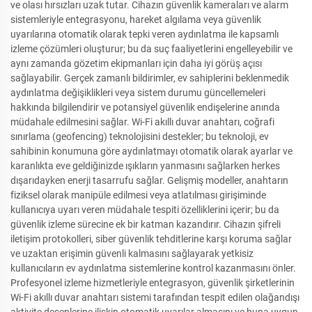
ve olası hırsızları uzak tutar. Cihazın güvenlik kameraları ve alarm
sistemleriyle entegrasyonu, hareket algılama veya güvenlik
uyarılarına otomatik olarak tepki veren aydınlatma ile kapsamlı
izleme çözümleri oluşturur; bu da suç faaliyetlerini engelleyebilir ve
aynı zamanda gözetim ekipmanları için daha iyi görüş açısı
sağlayabilir. Gerçek zamanlı bildirimler, ev sahiplerini beklenmedik
aydınlatma değişiklikleri veya sistem durumu güncellemeleri
hakkında bilgilendirir ve potansiyel güvenlik endişelerine anında
müdahale edilmesini sağlar. Wi-Fi akıllı duvar anahtarı, coğrafi
sınırlama (geofencing) teknolojisini destekler; bu teknoloji, ev
sahibinin konumuna göre aydınlatmayı otomatik olarak ayarlar ve
karanlıkta eve geldiğinizde ışıkların yanmasını sağlarken herkes
dışarıdayken enerji tasarrufu sağlar. Gelişmiş modeller, anahtarın
fiziksel olarak manipüle edilmesi veya atlatılması girişiminde
kullanıcıya uyarı veren müdahale tespiti özelliklerini içerir; bu da
güvenlik izleme sürecine ek bir katman kazandırır. Cihazın şifreli
iletişim protokolleri, siber güvenlik tehditlerine karşı koruma sağlar
ve uzaktan erişimin güvenli kalmasını sağlayarak yetkisiz
kullanıcıların ev aydınlatma sistemlerine kontrol kazanmasını önler.
Profesyonel izleme hizmetleriyle entegrasyon, güvenlik şirketlerinin
Wi-Fi akıllı duvar anahtarı sistemi tarafından tespit edilen olağandışı