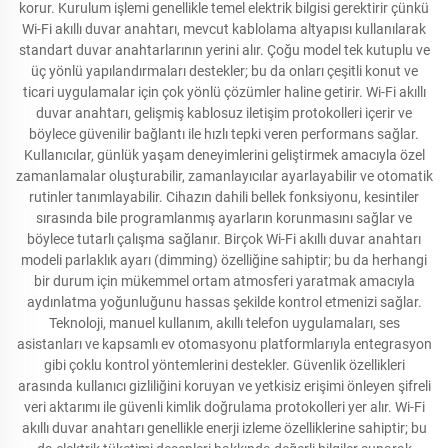
korur. Kurulum işlemi genellikle temel elektrik bilgisi gerektirir çünkü
Wi-Fi akıllı duvar anahtarı, mevcut kablolama altyapısı kullanılarak
standart duvar anahtarlarının yerini alır. Çoğu model tek kutuplu ve
üç yönlü yapılandırmaları destekler; bu da onları çeşitli konut ve
ticari uygulamalar için çok yönlü çözümler haline getirir. Wi-Fi akıllı
duvar anahtarı, gelişmiş kablosuz iletişim protokolleri içerir ve
böylece güvenilir bağlantı ile hızlı tepki veren performans sağlar.
Kullanıcılar, günlük yaşam deneyimlerini geliştirmek amacıyla özel
zamanlamalar oluşturabilir, zamanlayıcılar ayarlayabilir ve otomatik
rutinler tanımlayabilir. Cihazın dahili bellek fonksiyonu, kesintiler
sırasında bile programlanmış ayarların korunmasını sağlar ve
böylece tutarlı çalışma sağlanır. Birçok Wi-Fi akıllı duvar anahtarı
modeli parlaklık ayarı (dimming) özelliğine sahiptir; bu da herhangi
bir durum için mükemmel ortam atmosferi yaratmak amacıyla
aydınlatma yoğunluğunu hassas şekilde kontrol etmenizi sağlar.
Teknoloji, manuel kullanım, akıllı telefon uygulamaları, ses
asistanları ve kapsamlı ev otomasyonu platformlarıyla entegrasyon
gibi çoklu kontrol yöntemlerini destekler. Güvenlik özellikleri
arasında kullanıcı gizliliğini koruyan ve yetkisiz erişimi önleyen şifreli
veri aktarımı ile güvenli kimlik doğrulama protokolleri yer alır. Wi-Fi
akıllı duvar anahtarı genellikle enerji izleme özelliklerine sahiptir; bu