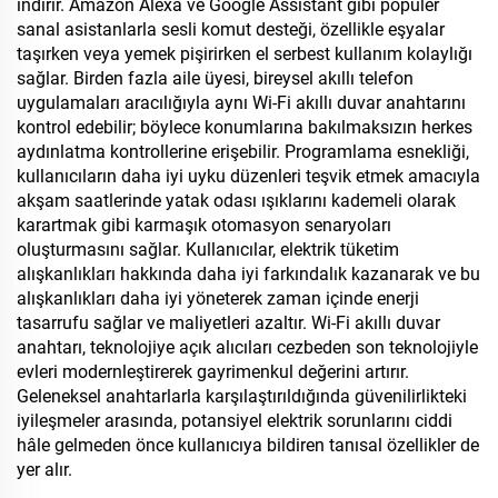
indirir. Amazon Alexa ve Google Assistant gibi popüler
sanal asistanlarla sesli komut desteği, özellikle eşyalar
taşırken veya yemek pişirirken el serbest kullanım kolaylığı
sağlar. Birden fazla aile üyesi, bireysel akıllı telefon
uygulamaları aracılığıyla aynı Wi-Fi akıllı duvar anahtarını
kontrol edebilir; böylece konumlarına bakılmaksızın herkes
aydınlatma kontrollerine erişebilir. Programlama esnekliği,
kullanıcıların daha iyi uyku düzenleri teşvik etmek amacıyla
akşam saatlerinde yatak odası ışıklarını kademeli olarak
karartmak gibi karmaşık otomasyon senaryoları
oluşturmasını sağlar. Kullanıcılar, elektrik tüketim
alışkanlıkları hakkında daha iyi farkındalık kazanarak ve bu
alışkanlıkları daha iyi yöneterek zaman içinde enerji
tasarrufu sağlar ve maliyetleri azaltır. Wi-Fi akıllı duvar
anahtarı, teknolojiye açık alıcıları cezbeden son teknolojiyle
evleri modernleştirerek gayrimenkul değerini artırır.
Geleneksel anahtarlarla karşılaştırıldığında güvenilirlikteki
iyileşmeler arasında, potansiyel elektrik sorunlarını ciddi
hâle gelmeden önce kullanıcıya bildiren tanısal özellikler de
yer alır.