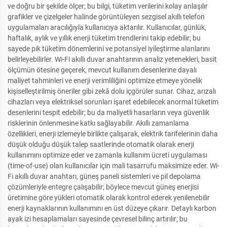
ve doğru bir şekilde ölçer; bu bilgi, tüketim verilerini kolay anlaşılır
grafikler ve çizelgeler halinde görüntüleyen sezgisel akıllı telefon
uygulamaları aracılığıyla kullanıcıya aktarılır. Kullanıcılar, günlük,
haftalık, aylık ve yıllık enerji tüketim trendlerini takip edebilir; bu
sayede pik tüketim dönemlerini ve potansiyel iyileştirme alanlarını
belirleyebilirler. Wi-Fi akıllı duvar anahtarının analiz yetenekleri, basit
ölçümün ötesine geçerek, mevcut kullanım desenlerine dayalı
maliyet tahminleri ve enerji verimliliğini optimize etmeye yönelik
kişiselleştirilmiş öneriler gibi zekâ dolu içgörüler sunar. Cihaz, arızalı
cihazları veya elektriksel sorunları işaret edebilecek anormal tüketim
desenlerini tespit edebilir; bu da maliyetli hasarların veya güvenlik
risklerinin önlenmesine katkı sağlayabilir. Akıllı zamanlama
özellikleri, enerji izlemeyle birlikte çalışarak, elektrik tarifelerinin daha
düşük olduğu düşük talep saatlerinde otomatik olarak enerji
kullanımını optimize eder ve zamanla kullanım ücreti uygulaması
(time-of-use) olan kullanıcılar için mali tasarrufu maksimize eder. Wi-
Fi akıllı duvar anahtarı, güneş paneli sistemleri ve pil depolama
çözümleriyle entegre çalışabilir; böylece mevcut güneş enerjisi
üretimine göre yükleri otomatik olarak kontrol ederek yenilenebilir
enerji kaynaklarının kullanımını en üst düzeye çıkarır. Detaylı karbon
ayak izi hesaplamaları sayesinde çevresel bilinç artırılır; bu