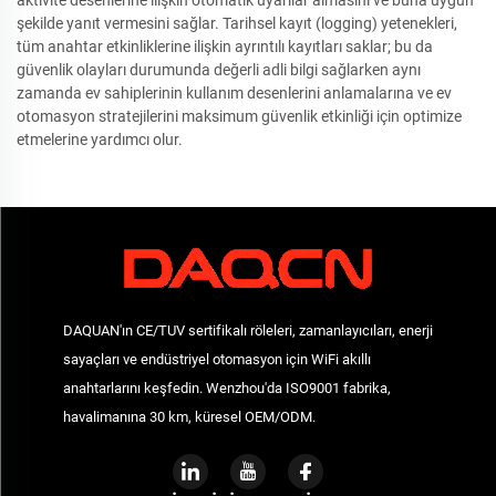
aktivite desenlerine ilişkin otomatik uyarılar almasını ve buna uygun
şekilde yanıt vermesini sağlar. Tarihsel kayıt (logging) yetenekleri,
tüm anahtar etkinliklerine ilişkin ayrıntılı kayıtları saklar; bu da
güvenlik olayları durumunda değerli adli bilgi sağlarken aynı
zamanda ev sahiplerinin kullanım desenlerini anlamalarına ve ev
otomasyon stratejilerini maksimum güvenlik etkinliği için optimize
etmelerine yardımcı olur.
DAQUAN'ın CE/TUV sertifikalı röleleri, zamanlayıcıları, enerji
sayaçları ve endüstriyel otomasyon için WiFi akıllı
anahtarlarını keşfedin. Wenzhou'da ISO9001 fabrika,
havalimanına 30 km, küresel OEM/ODM.