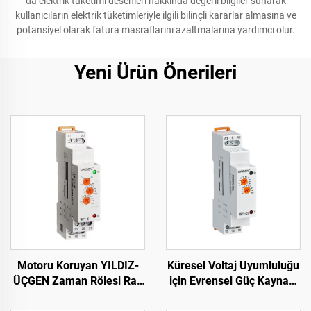
da elektrik tüketimi desenleri hakkında değerli bilgiler sunarak
kullanıcıların elektrik tüketimleriyle ilgili bilinçli kararlar almasına ve
potansiyel olarak fatura masraflarını azaltmalarına yardımcı olur.
Yeni Ürün Önerileri
Motoru Koruyan YILDIZ-
Küresel Voltaj Uyumluluğu
ÜÇGEN Zaman Rölesi Ray
için Evrensel Güç Kaynağı
Tipi Zaman Rölesi Yıldız
Zaman Rölesi 24-240V