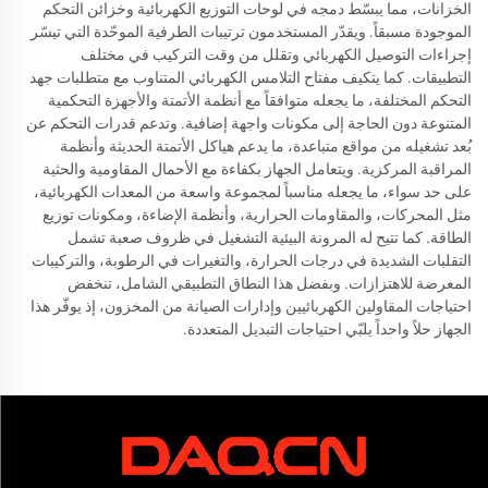
الخزانات، مما يبسّط دمجه في لوحات التوزيع الكهربائية وخزائن التحكم
الموجودة مسبقاً. ويقدّر المستخدمون ترتيبات الطرفية الموحّدة التي تيسّر
إجراءات التوصيل الكهربائي وتقلل من وقت التركيب في مختلف
التطبيقات. كما يتكيف مفتاح التلامس الكهربائي المتناوب مع متطلبات جهد
التحكم المختلفة، ما يجعله متوافقاً مع أنظمة الأتمتة والأجهزة التحكمية
المتنوعة دون الحاجة إلى مكونات واجهة إضافية. وتدعم قدرات التحكم عن
بُعد تشغيله من مواقع متباعدة، ما يدعم هياكل الأتمتة الحديثة وأنظمة
المراقبة المركزية. ويتعامل الجهاز بكفاءة مع الأحمال المقاومية والحثية
على حد سواء، ما يجعله مناسباً لمجموعة واسعة من المعدات الكهربائية،
مثل المحركات، والمقاومات الحرارية، وأنظمة الإضاءة، ومكونات توزيع
الطاقة. كما تتيح له المرونة البيئية التشغيل في ظروف صعبة تشمل
التقلبات الشديدة في درجات الحرارة، والتغيرات في الرطوبة، والتركيبات
المعرضة للاهتزازات. وبفضل هذا النطاق التطبيقي الشامل، تنخفض
احتياجات المقاولين الكهربائيين وإدارات الصيانة من المخزون، إذ يوفّر هذا
الجهاز حلاً واحداً يلبّي احتياجات التبديل المتعددة.