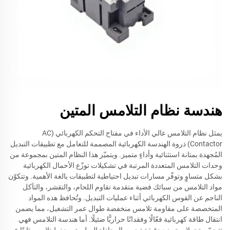
هندسة نظام التلامس المتين
يمثل نظام التلامس عالي الأداء في مفتاح التحكم الكهربائي (AC
Contactor) ذروة الهندسة الكهربائية المصممة للتعامل مع تطبيقات التبديل
المُجهدة بمتانة استثنائية وأداءٍ متميز. ويتميّز هذا النظام المتين بمجموعة من
وحدات التلامس المتعددة المرتبة في تشكيلات توزّع الأحمال الكهربائية
بشكل متساوٍ وتوفّر مسارات تبديل احتياطية لتطبيقات بالغة الأهمية. وتتكوّن
مواد التلامس من سبائك فضية متقدمة تقاوم اللحام، والتقشر، والتآكل
الناجم عن القوس الكهربائي أثناء عمليات التبديل. وتُحافظ هذه المواد
المتخصصة على مقاومة تلامس منخفضة طوال عمر التشغيل، مما يضمن
انتقال طاقة كهربائية فعّالًا وفقدانًا حراريًّا ضئيلًا. أما هندسة التلامس فهي
تتضمّن تحملات تصنيع دقيقة تضمن المحاذاة السليمة وضغط تلامس ثابتًا عبر