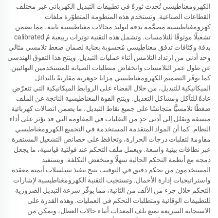
الكهرومغناطيسي تُحدث ثورةً في تطبيقات التبديل الكهربائي عبر مختلف
القطاعات الصناعية. وتستخدم هذه المنظومة المتطوّرة ملفات
كهرومغناطيسية مصمَّمة بدقة لتوليد مجالات مغناطيسية ثابتة، مما يضمن
تشغيلًا موثوقًا للتلامسات. وتشمل هذه التقنية توترات ربيعية مُ calibrated
بدقة وكثافات تدفق مغناطيسي مُحسوبة بعناية لضمان ضغط تلامسي مثالي
وحد أدنى من ارتداد التلامس أثناء عمليات التبديل. وينتج هذا التفوق الهندسي
عن طول عمر التلامسات وانخفاض متطلبات الصيانة للمستخدمين النهائيين.
كما يوفّر التصميم الكهرومغناطيسي مزايا جوهرية مقارنةً بالبدائل
الميكانيكية للتبديل، من خلال القضاء على الروابط الميكانيكية التي تتعرّض
عادةً للتآكل ومشاكل التعديل. وينتج القوة المغناطيسية الناتجة عن الملف
ضغطًا تلامسيًّا متجانسًا على جميع نقاط التبديل، ما يضمن اتصالات كهربائية
متسقة ويقلل إلى أدنى حدٍ من التقلبات في المقاومة التي قد تؤثر على أداء
النظام. كما أن المواد المتقدمة المستخدمة في التجميع الكهرومغناطيسي
مقاومة لتقلبات درجات الحرارة، وتحافظ على خصائص التشغيل المستقرة
عبر نطاقات بيئية واسعة. ويعمل ملف التحكم عند فولتية قياسية، ما يجعل
دمجه مع أنظمة التحكم الحالية سهلًا ومنخفض التكلفة. ويستفيد
المستخدمون من تحكم دقيق في التوقيت يتيح تنفيذ تسلسلات أتمتة معقدة
واستراتيجيات إدارة الأحمال. وتستجيب التقنية الكهرومغناطيسية لإشارات
التحكم خلال جزء من الألف من الثانية، مما يوفّر سرعة التبديل الضرورية
للتطبيقات الوقائية ومتطلبات التحكم في العمليات. وهذه القدرة على
الاستجابة السريعة تمنع تلف المعدات أثناء حالات العطل، وتمكن من