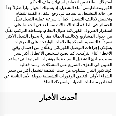
استهلاك الطاقة من انخفاض استهلاك ملف التحكم
الكهرومغناطيسي أثناء التشغيل. إذ يستهلك الجهاز تياراً ضئيلاً جداً
في حالة التنشيط، ما يساهم في رفع الكفاءة الكلية للنظام
وتخفيض تكاليف التشغيل. كما أن سرعة عملية التبديل تقلّل
الخسائر في الطاقة أثناء الانتقالات وتساعد في الحفاظ على
استقرار الظروف الكهربائية طوال النظام. وبساطة التركيب تقلّل
من جدول المشاريع وتكاليف العمالة مقارنةً بحلول التبديل الأكثر
تعقيداً. فالتصميم الموحّد والعلامات الواضحة على الطرفيات
يسهّلان إجراءات التوصيل الكهربائي ويقلّلان من احتمال وقوع
الأخطاء أثناء التركيب. كما يصبح تشخيص الأعطال أكثر يسراً
بسبب مبادئ التشغيل البسيطة والمؤشرات المرئية التي تساعد
الفنيين في التعرّف السريع على المشكلات. وتمتد فعالية
كونتاكتور التيار المتناوب من حيث التكلفة لتشمل أكثر من سعر
الشراء الأولي، لتغطي الوفورات التشغيلية طويلة الأمد الناتجة عن
انخفاض متطلبات الصيانة واستهلاك الطاقة.
أحدث الأخبار