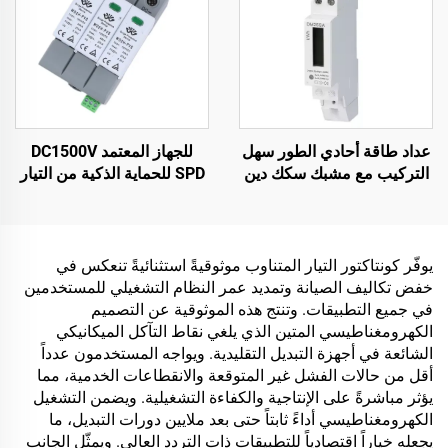
عداد طاقة أحادي الطور سهل
للجهاز المعتمد DC1500V
التركيب مع مشبك سكك دين
SPD للحماية الذكية من التيار
لتثبيت سريع
الزائد، مولد الحماية الزائدة
يوفّر كونتاكتور التيار المتناوب موثوقيةً استثنائيةً تنعكس في
خفض تكاليف الصيانة وتمديد عمر النظام التشغيلي للمستخدمين
في جميع التطبيقات. وتنتج هذه الموثوقية عن التصميم
الكهرومغناطيسي المتين الذي يلغي نقاط التآكل الميكانيكي
الشائعة في أجهزة التبديل التقليدية. ويواجه المستخدمون عدداً
أقل من حالات الفشل غير المتوقعة والانقطاعات الخدمية، مما
يؤثر مباشرةً على الإنتاجية والكفاءة التشغيلية. ويضمن التشغيل
الكهرومغناطيسي أداءً ثابتاً حتى بعد ملايين دورات التبديل، ما
يجعله خياراً اقتصادياً للتطبيقات ذات التردد العالي. ويمثّل الجانب