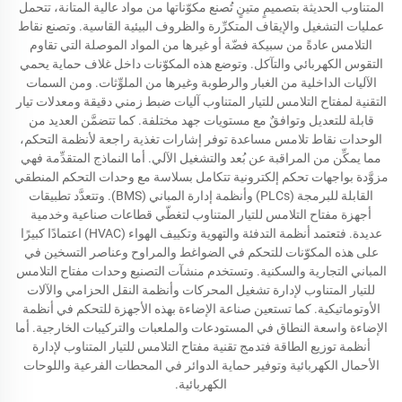
المتناوب الحديثة بتصميمٍ متينٍ تُصنع مكوّناتها من مواد عالية المتانة، تتحمل
عمليات التشغيل والإيقاف المتكرِّرة والظروف البيئية القاسية. وتصنع نقاط
التلامس عادةً من سبيكة فضّة أو غيرها من المواد الموصلة التي تقاوم
التقوس الكهربائي والتآكل. وتوضع هذه المكوّنات داخل غلاف حماية يحمي
الآليات الداخلية من الغبار والرطوبة وغيرها من الملوِّثات. ومن السمات
التقنية لمفتاح التلامس للتيار المتناوب آليات ضبط زمني دقيقة ومعدلات تيار
قابلة للتعديل وتوافقٌ مع مستويات جهد مختلفة. كما تتضمَّن العديد من
الوحدات نقاط تلامس مساعدة توفر إشارات تغذية راجعة لأنظمة التحكم،
مما يمكِّن من المراقبة عن بُعد والتشغيل الآلي. أما النماذج المتقدِّمة فهي
مزوَّدة بواجهات تحكم إلكترونية تتكامل بسلاسة مع وحدات التحكم المنطقي
القابلة للبرمجة (PLCs) وأنظمة إدارة المباني (BMS). وتتعدَّد تطبيقات
أجهزة مفتاح التلامس للتيار المتناوب لتغطّي قطاعات صناعية وخدمية
عديدة. فتعتمد أنظمة التدفئة والتهوية وتكييف الهواء (HVAC) اعتمادًا كبيرًا
على هذه المكوّنات للتحكم في الضواغط والمراوح وعناصر التسخين في
المباني التجارية والسكنية. وتستخدم منشآت التصنيع وحدات مفتاح التلامس
للتيار المتناوب لإدارة تشغيل المحركات وأنظمة النقل الحزامي والآلات
الأوتوماتيكية. كما تستعين صناعة الإضاءة بهذه الأجهزة للتحكم في أنظمة
الإضاءة واسعة النطاق في المستودعات والملعبات والتركيبات الخارجية. أما
أنظمة توزيع الطاقة فتدمج تقنية مفتاح التلامس للتيار المتناوب لإدارة
الأحمال الكهربائية وتوفير حماية الدوائر في المحطات الفرعية واللوحات
الكهربائية.