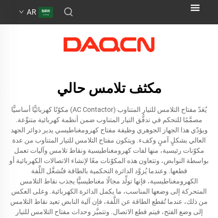
AR
مكثف تلامس حالي
يُعَدّ مفتاح التلامس للتيار المتناوب (AC Contactor) مكوّنًا كهربائيًّا أساسيًّا
مصمَّمًا للتحكم في تدفُّق التيار المتناوب ضمن أنظمة كهربائية متنوِّعة.
ويؤدّي هذا الجهاز الجوهري وظيفة مفتاح كهرومغناطيسي يدير دوائر الجهد
العالي بشكلٍ آمنٍ وكفء. ويتكون مفتاح التلامس للتيار المتناوب من عدة
مكوّنات رئيسية، منها لفات كهرومغناطيسية ونقاط تلامس وآليات تعمل
بواسطة النوابض، وتتعاون هذه المكوّنات معًا لإنشاء الاتصالات الكهربائية أو
قطعها. وعندما يُزوَّد الدائرة التحكمية بالطاقة فتُشغَّل اللَّفة
الكهرومغناطيسية، فإنها تولِّد مجالًا مغناطيسيًّا يجذب نقاط التلامس
المتحركة إلى وضعها المناسب، ما يكمل الدائرة الكهربائية. وعلى العكس
من ذلك، عندما تُقطع الطاقة عن اللَّفة، فإن آلية النابض تعيد نقاط التلامس
إلى وضع الفتح، فيتم قطع الاتصال. وتتميَّز وحدات مفتاح التلامس للتيار