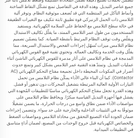
جميع عناصر التبديل. وهذه الدقة في التفاصيل تمنع تشكّل النقاط الساخنة
وأنماط التآكل غير المنتظمة التي قد تُضعف موثوقية النظام. وتوفر آلية
التلامس ذات الحمل الزنبركي قوة تطبيقٍ ثابتة تتكيف مع التغيرات الطفيفة
في حالة سطح التلامس مع الحفاظ على السلامة الكهربائية. ويستفيد
المستخدمون من طول عمر التلامس الممتد، ما يقلّل تكاليف الاستبدال
ويقلّص وقت توقف النظام المرتبط بأنشطة الصيانة. كما يتضمّن تصميم
نظام التلامس ميزات تُسهّل إجراءات الفحص والاستبدال السريعة، مما
يقلّل وقت الخدمة وتكاليف العمالة. وتحتوي تقنية قمع القوس الكهربائي
المدمجة في نظام التلامس على آثار مدمرة للقوس الكهربائي الناشئ أثناء
عمليات التبديل. وتمتدّ هذه التقنية عمر التلامس بشكل كبير وتمنع حدوث
أضرار في المكونات المحيطة داخل تجميعة مفتاح التحكم الكهربائي (AC
Contactor). كما أن البناء عالي الأداء يمكّن نظام التلامس من تحمل
التيارات الأولية العالية المرتبطة بتشغيل المحركات دون تدهور أو فشل.
وهذه القدرة تجعل مفتاح التحكم الكهربائي مناسبًا للتطبيقات المُجهدة التي
يفشل فيها أجهزة التبديل القياسية مبكرًا. ويحافظ نظام التلامس على
مواصفات الأداء ضمن نطاق واسع من درجات الحرارة، ما يضمن تشغيلًا
موثوقًا به في التثبيتات الداخلية والخارجية على حد سواء. وتتضمن إجراءات
ضمان الجودة أثناء التصنيع التحقق من محاذاة التلامس ومواصفات الضغط
والخصائص الكهربائية قبل خروج الوحدات من المصنع، لضمان أداءٍ متناسق
في التطبيقات الميدانية.