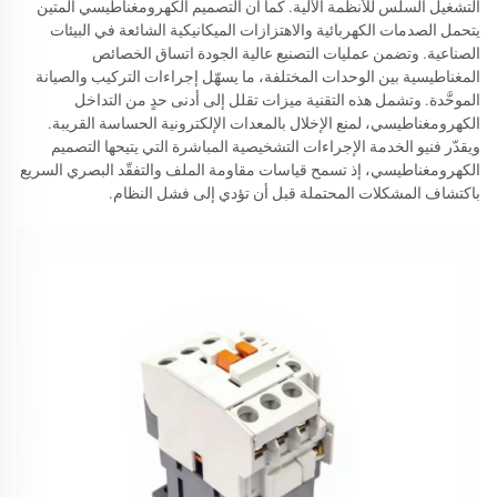
التشغيل السلس للأنظمة الآلية. كما أن التصميم الكهرومغناطيسي المتين
يتحمل الصدمات الكهربائية والاهتزازات الميكانيكية الشائعة في البيئات
الصناعية. وتضمن عمليات التصنيع عالية الجودة اتساق الخصائص
المغناطيسية بين الوحدات المختلفة، ما يسهّل إجراءات التركيب والصيانة
الموحَّدة. وتشمل هذه التقنية ميزات تقلل إلى أدنى حدٍ من التداخل
الكهرومغناطيسي، لمنع الإخلال بالمعدات الإلكترونية الحساسة القريبة.
ويقدّر فنيو الخدمة الإجراءات التشخيصية المباشرة التي يتيحها التصميم
الكهرومغناطيسي، إذ تسمح قياسات مقاومة الملف والتفقّد البصري السريع
باكتشاف المشكلات المحتملة قبل أن تؤدي إلى فشل النظام.