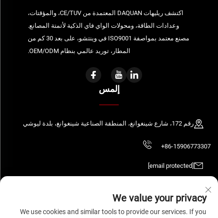
اكتشف ريليهات DAQUAN المعتمدة من CE/TUV، والمؤقتات،
وعدادات الطاقة، ومحولات الواي فاي الذكية لأتمتة المصانع.
مصنع معتمد بمواصفة ISO9001 في وينتشو، على بعد 30 كم من
المطار، توريد عالمي بنظام OEM/ODM.
إلمس
رقم 172، شارع شينغوانغ، المنطقة الصناعية شينغوانغ، بلدة ليوشي
+86-15906773307
[email protected]
We value your privacy
حقوق الطبع والنشر © 2026 شركة ونزهو داكيوان للكهرباء المحدودة. جميع الحقوق
We use cookies and similar tools to provide our services. If you
محفوظة.
سياسة الخصوصية