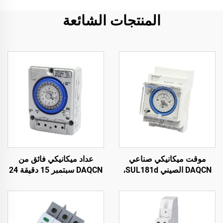
المنتجات الشائعة
موقت ميكانيكي صناعي
عداد ميكانيكي فائق من
DAQCN الصيني SUL181d،
DAQCN سبتمبر 15 دقيقة 24
مفتاح زمني لمدة 24 ساعة
ساعة بتيار أقصاه 16 أمبير
مع تيار أقصاه 16 أمبير
TB388