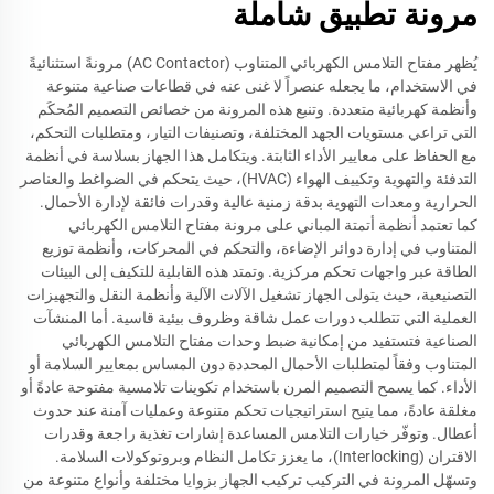
مرونة تطبيق شاملة
يُظهر مفتاح التلامس الكهربائي المتناوب (AC Contactor) مرونةً استثنائيةً
في الاستخدام، ما يجعله عنصراً لا غنى عنه في قطاعات صناعية متنوعة
وأنظمة كهربائية متعددة. وتنبع هذه المرونة من خصائص التصميم المُحكَم
التي تراعي مستويات الجهد المختلفة، وتصنيفات التيار، ومتطلبات التحكم،
مع الحفاظ على معايير الأداء الثابتة. ويتكامل هذا الجهاز بسلاسة في أنظمة
التدفئة والتهوية وتكييف الهواء (HVAC)، حيث يتحكم في الضواغط والعناصر
الحرارية ومعدات التهوية بدقة زمنية عالية وقدرات فائقة لإدارة الأحمال.
كما تعتمد أنظمة أتمتة المباني على مرونة مفتاح التلامس الكهربائي
المتناوب في إدارة دوائر الإضاءة، والتحكم في المحركات، وأنظمة توزيع
الطاقة عبر واجهات تحكم مركزية. وتمتد هذه القابلية للتكيف إلى البيئات
التصنيعية، حيث يتولى الجهاز تشغيل الآلات الآلية وأنظمة النقل والتجهيزات
العملية التي تتطلب دورات عمل شاقة وظروف بيئية قاسية. أما المنشآت
الصناعية فتستفيد من إمكانية ضبط وحدات مفتاح التلامس الكهربائي
المتناوب وفقاً لمتطلبات الأحمال المحددة دون المساس بمعايير السلامة أو
الأداء. كما يسمح التصميم المرن باستخدام تكوينات تلامسية مفتوحة عادةً أو
مغلقة عادةً، مما يتيح استراتيجيات تحكم متنوعة وعمليات آمنة عند حدوث
أعطال. وتوفّر خيارات التلامس المساعدة إشارات تغذية راجعة وقدرات
الاقتران (Interlocking)، ما يعزز تكامل النظام وبروتوكولات السلامة.
وتسهّل المرونة في التركيب تركيب الجهاز بزوايا مختلفة وأنواع متنوعة من