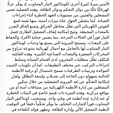
الأمني ميزةً كبيرةً أخرى لكونتاكتور التيار المتناوب، إذ يوفّر عزلًا
كهربائيًّا تامًّا بين دوائر التحكم ودوائر الطاقة. وهذه الفصلية تحمي
المشغلين والفنيين من مستويات الجهد الخطرة أثناء إجراءات
الصيانة. كما يتضمّن الجهاز عدّة ميزات أمنية، منها تقنية قمع
القوس الكهربائي التي تقلّل مخاطر الحرائق وتمنع إلحاق الضرر
بالمعدات المحيطة. وتتيح إمكانية إيقاف التشغيل الطارئ فصل
التيار فوراً في الحالات الحرجة، مما يضمن حماية الأفراد والحفاظ
على المعدات. وتسمح المرونة التي يتمتع بها وحدات كونتاكتور
التيار المتناوب لها بالتعامل مع أحمال كهربائية متنوعة تتراوح بين
المحركات الصغيرة والمعدات الصناعية الكبيرة. وهذه القابلية
للتكيّف تقلّل متطلبات المخزون لدى أقسام الصيانة وتبسّط
إجراءات التركيب عبر مختلف التطبيقات. كما أن تكوينات التثبيت
الموحّدة وترتيبات الطرفيات تسمح باستبدال أو ترقية الأنظمة
الحالية بسهولةٍ دون الحاجة إلى تعديلاتٍ واسعة النطاق. وتُعزّز
إمكانية التحكّم عن بُعد المرونة التشغيلية من خلال تمكين
المشغلين من إدارة الأنظمة الكهربائية من مسافات آمنة أو من
مواقع مركزية. وهذه الميزة ذات قيمةٍ خاصةٍ في البيئات الخطرة
أو عند إدارة عدة أنظمة في وقتٍ واحد. ويستجيب كونتاكتور التيار
المتناوب فوراً لإشارات التحكم، ما يوفّر تحكّماً دقيقاً في التوقيت
لأنظمة التشغيل الآلي وإدارة الطاقة. وتظهر فوائد الكفاءة في