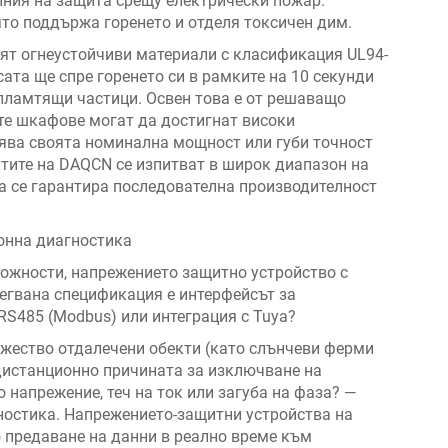
иния на защита срещу електрически пожар.
то поддържа горенето и отделя токсичен дим.
ят огнеустойчиви материали с класификация UL94-
ата ще спре горенето си в рамките на 10 секунди
 пламтящи частици. Освен това е от решаващо
те шкафове могат да достигнат високи
лява своята номинална мощност или губи точност
ктите на DAQCN се изпитват в широк диапазон на
 да се гарантира последователна производителност
онна диагностика
ожности, напрежението защитно устройство с
регвана спецификация е интерфейсът за
RS485 (Modbus) или интеграция с Tuya?
ожество отдалечени обекти (като слънчеви ферми
дистанционно причината за изключване на
 напрежение, теч на ток или загуба на фаза? —
гностика. Напрежението-защитни устройства на
 предаване на данни в реално време към