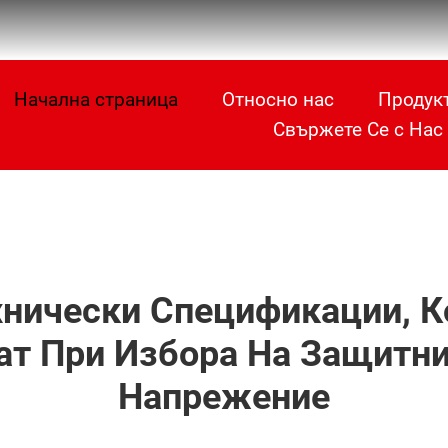
Начална страница
Относно нас
Продук
Свържете Се с Нас
хнически Спецификации, 
ат При Избора На Защитни
Напрежение