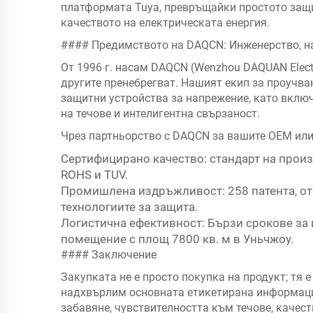
платформата Tuya, превръщайки простото защи
качеството на електрическата енергия.
#### Предимството на DAQCN: Инженерство, н
От 1996 г. насам DAQCN (Wenzhou DAQUAN Electri
другите пренебрегват. Нашият екип за проучв
защитни устройства за напрежение, като вклю
на течове и интелигентна свързаност.
Чрез партньорство с DAQCN за вашите OEM или
Сертифицирано качество: стандарт на произ
ROHS и TUV.
Промишлена издръжливост: 258 патента, от
технологиите за защита.
Логистична ефективност: Бързи срокове за
помещение с площ 7800 кв. м в Уньчжоу.
#### Заключение
Закупката не е просто покупка на продукт; тя 
надхвърлим основната етикетирана информаци
забавяне, чувствителността към течове, качест