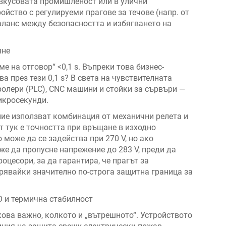
-вкусовата промишленост или в улични
йство с регулируеми прагове за течове (напр. от
баланс между безопасността и избягването на
яне
 на отговор“ <0,1 s. Въпреки това бизнес-
ва през тези 0,1 s? В света на чувствителната
олери (PLC), CNC машини и стойки за сървъри —
икросекунди.
ие използват комбинация от механични релета и
т тук е точността при връщане в изходно
 може да се задейства при 270 V, но ако
же да пропусне напрежение до 283 V, преди да
цесори, за да гарантира, че прагът за
урявайки значително по-строга защитна граница за
O и термична стабилност
ова важно, колкото и „вътрешното“. Устройството