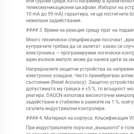
или сурови среди, като например в хранително
телекомуникационни шкафове. Изборът на устро
10 mA до 99 mA) гарантира, че ще постигнете 
нежелани задействания.
#### 3. Време на реакция срещу праг на подав
Много технически спецификации посочват „време
купувачите трябва да се запитат: какво се случ
електроника — програмируеми логически контр
един вълнов импулс може да нанесе щети за м
Напредналите защитни устройства за напрежен
електронно усещане. Често пренебрегван аспек
състояние (Reset Accuracy). Защитно устройство
допустимата му грешка е ±5 %, то всъщност мо
реагира. DAQCN използва високоточни микропро
задействане е стабилен в рамките на 1 %, осиг
скъпите индустриални контролери.
#### 4. Материал на корпуса: Класификация V
При индустриалните поръчки „външното“ е толк