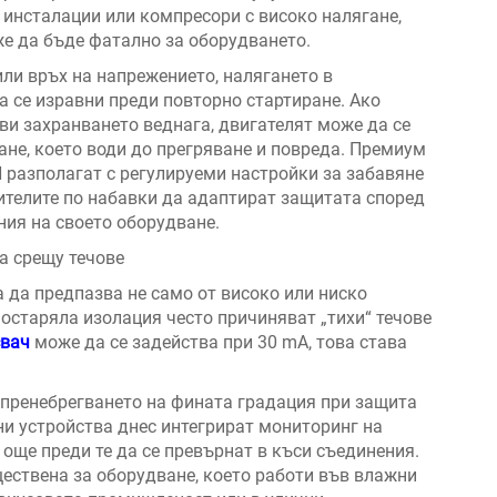
 инсталации или компресори с високо налягане,
е да бъде фатално за оборудването.
или връх на напрежението, налягането в
 се изравни преди повторно стартиране. Ако
ви захранването веднага, двигателят може да се
ане, което води до прегряване и повреда. Премиум
 разполагат с регулируеми настройки за забавяне
жителите по набавки да адаптират защитата според
ния на своето оборудване.
а срещу течове
 да предпазва не само от високо или ниско
 остаряла изолация често причиняват „тихи“ течове
свач
може да се задейства при 30 mA, това става
 пренебрегването на фината градация при защита
ни устройства днес интегрират мониторинг на
 още преди те да се превърнат в къси съединения.
ествена за оборудване, което работи във влажни