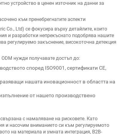
тно устройство в ценен източник на данни за
асочено към пренебрегнатите аспекти
c Co., Ltd) се фокусира върху детайлите, които
ания и разработки непрекъснато подобрява нашите
чва регулируемо закъснение, високоточна детекция
 ODM нужди получавате достъп до:
водството според ISO9001, сертификати CE,
разяващи нашата иновационност в областта на
 изпълнение от нашето производствено
е свързана с намаляване на рисковете. Като
я и насочим вниманието си към регулируемото
вото на материала и умната интеграция, B2B-