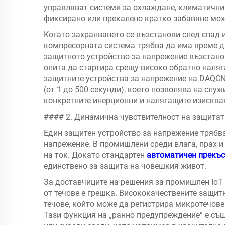
управляват системи за охлаждане, климатични
фиксирано или прекалено кратко забавяне мож
Когато захранването се възстанови след спад 
компресорната система трябва да има време да
защитното устройство за напрежение възстано
опита да стартира срещу високо обратно наляг
защитните устройства за напрежение на DAQCN
(от 1 до 500 секунди), което позволява на слу
конкретните инерционни и налягащите изисква
#### 2. Динамична чувствителност на защитат
Един защитен устройство за напрежение трябва
напрежение. В промишлени среди влага, прах и
на ток. Докато стандартен
автоматичен прекъ
единствено за защита на човешкия живот.
За доставчиците на решения за промишлен IoT
от течове е грешка. Висококачествените защит
течове, който може да регистрира микротечове
Тази функция на „ранно предупреждение“ е същ