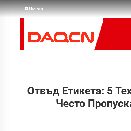
Имейл:
Отвъд Етикета: 5 Те
Често Пропуск