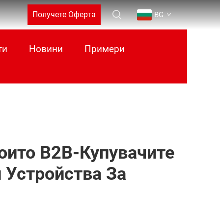
Получете Оферта
BG
ти
Новини
Примери
Които B2B-Купувачите
 Устройства За