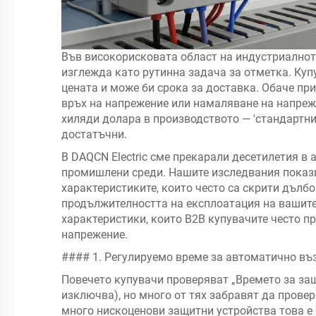
Във високорисковата област на индустриалнот
изглежда като рутинна задача за отметка. Куп
цената и може би срока за доставка. Обаче п
връх на напрежение или намаляване на напреж
хиляди долара в производството — 'стандартни
достатъчни.
В DAQCN Electric сме прекарали десетилетия в 
промишлени среди. Нашите изследвания показв
характеристиките, които често са скрити дълб
продължителността на експлоатация на вашите
характеристики, които B2B купувачите често п
напрежение.
#### 1. Регулируемо време за автоматично въ
Повечето купувачи проверяват „Времето за защи
изключва), но много от тях забравят да прове
много нискоценови защитни устройства това е 