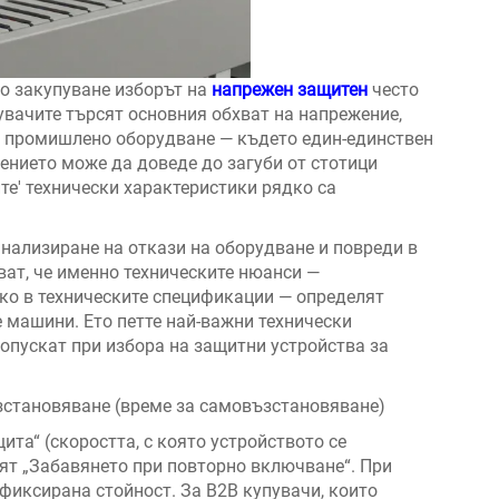
о закупуване изборът на
напрежен защитен
често
увачите търсят основния обхват на напрежение,
ри промишлено оборудване — където един-единствен
ението може да доведе до загуби от стотици
те' технически характеристики рядко са
анализиране на откази на оборудване и повреди в
ат, че именно техническите нюанси —
око в техническите спецификации — определят
 машини. Ето петте най-важни технически
ропускат при избора на защитни устройства за
зстановяване (време за самовъзстановяване)
та“ (скоростта, с която устройството се
рят „Забавянето при повторно включване“. При
фиксирана стойност. За B2B купувачи, които