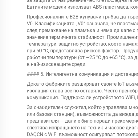
за защита от напрежение често е последната л
Евтините модели използват ABS пластмаса, коя
Професионалните B2B купувачи трябва да търс
V0. Класификацията „V0“ означава, че пластмас
след премахване на пламъка и няма да капе с
значение термичната стабилност. Промишлени
температури; защитно устройство, което нама
при 50 °C, представлява рисков фактор. Проду
работни температури (от –25 °C до +65 °C), за
в най-изискващите среди.
#### 5. Интелигентна комуникация и дистанци
Докато фабриките разширяват своите IoT възм
изолация става все по-остаряло. Често пренеб
комуникация. Поддържа ли устройството WiFi, 
За снабдителен служител, който управлява мн
или базови станции), възможността да вижда 
предпазителя — дали е било поради прекомерно
спестява изпращането на техник и часове диа
DAQCN с WiFi възможност осигуряват потоково