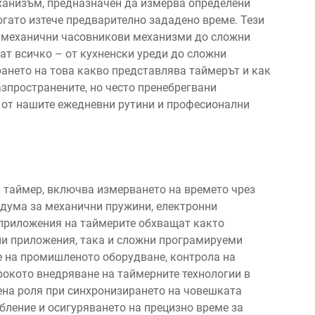
ханизъм, предназначен да измерва определени
огато изтече предварително зададено време. Тези
и механични часовникови механизми до сложни
ат всичко – от кухненски уреди до сложни
ането на това какво представлява таймерът и как
азпространените, но често пренебрегвани
и от нашите ежедневни рутини и професионални
и таймер, включва измерването на времето чрез
дума за механични пружини, електронни
приложения на таймерите обхващат както
ни приложения, така и сложни програмируеми
е на промишленото оборудване, контрола на
рокото внедряване на таймерните технологии в
на роля при синхронизирането на човешката
бление и осигуряването на прецизно време за