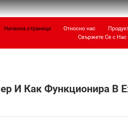
Начална страница
Относно нас
Продук
Свържете Се с Нас
мер И Как Функционира В 