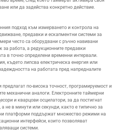
лево време, след което таймерът активира своя
ане или да задейства конкретно действие.
нния подход към измерването и контрола на
движване, предавки и ескапментни системи за
ймери често са оборудвани с ръчно навивани
к за работа, а редукционните предавки
та в точно определени временни интервали.
я, където липсва електрическа енергия или
 надеждността на работата пред напредналите
 предлагат по-висока точност, програмируемост и
ите механични аналоги. Електронните таймерни
есори и кварцови осцилатори, за да постигнат
 а не в минути или секунди, както е типично за
рни платформи поддържат множество режими на
ационни интерфейси, които позволяват
авляващи системи.