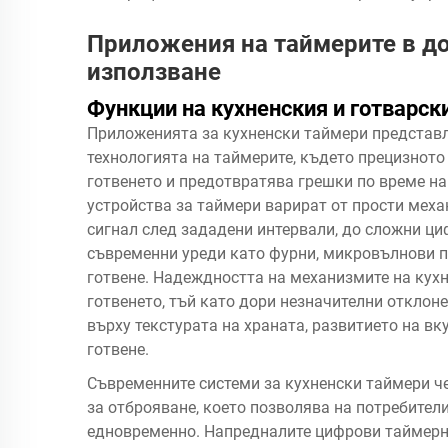
Приложения на таймерите в д
използване
Функции на кухненския и готварск
Приложенията за кухненски таймери представл
технологията на таймерите, където прецизното
готвенето и предотвратява грешки по време на
устройства за таймери варират от прости меха
сигнал след зададени интервали, до сложни ци
съвременни уреди като фурни, микровълнови пе
готвене. Надеждността на механизмите на кухн
готвенето, тъй като дори незначителни отклон
върху текстурата на храната, развитието на вк
готвене.
Съвременните системи за кухненски таймери 
за отброяване, което позволява на потребители
едновременно. Напредналите цифрови таймерн