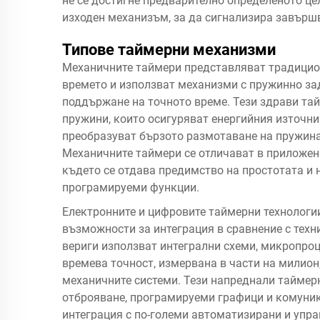
не се достигне предварително определеното це
изходен механизъм, за да сигнализира завършв
Типове таймерни механизми
Механичните таймери представляват традицио
времето и използват механизми с пружинно за
поддържане на точното време. Тези здрави та
пружини, които осигуряват енергийния източни
преобразуват бързото размотаване на пружина
Механичните таймери се отличават в приложени
където се отдава предимство на простотата и
програмируеми функции.
Електронните и цифровите таймерни технологии
възможности за интеграция в сравнение с техн
вериги използват интегрални схеми, микропроц
времева точност, измервана в части на милион,
механичните системи. Тези напреднали тайме
отброяване, програмируеми графици и комуник
интеграция с по-големи автоматизирани и упр