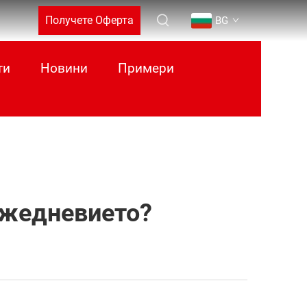
Получете Оферта
BG
ти
Новини
Примери
Ежедневието?