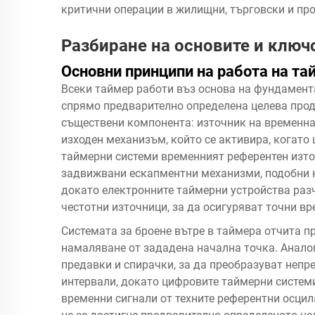
критични операции в жилищни, търговски и пр
Разбиране на основите и ключ
Основни принципи на работа на та
Всеки таймер работи въз основа на фундамент
спрямо предварително определена целева про
съществени компонента: източник на временна 
изходен механизъм, който се активира, когато 
таймерни системи временният референтен изто
задвижвани ескапментни механизми, подобни н
докато електронните таймерни устройства раз
честотни източници, за да осигуряват точни в
Системата за броене вътре в таймера отчита п
намаляване от зададена начална точка. Анало
предавки и спирачки, за да преобразуват неп
интервали, докато цифровите таймерни систем
временни сигнали от техните референтни осцил