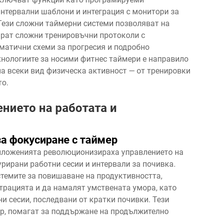
нтервални шаблони и интеграция с монитори за
 Тези сложни таймерни системи позволяват на
ират сложни тренировъчни протоколи с
матични схеми за прогресия и подробно
ехнологиите за носими фитнес таймери е направило
на всеки вид физическа активност — от тренировки
то.
ението на работата и
за фокусиране с таймер
иложенията революционизираха управлението на
рирани работни сесии и интервали за почивка.
стемите за повишаване на продуктивността,
трацията и да намалят умствената умора, като
и сесии, последвани от кратки почивки. Тези
ер, помагат за поддържане на продължително