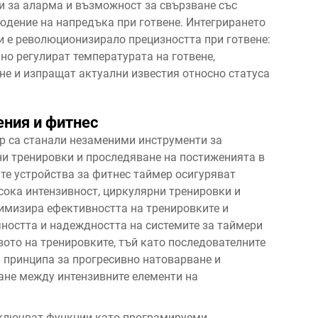
и за аларма и възможност за свързване със
юдение на напредъка при готвене. Интегрирането
и е революционизирало прецизността при готвене:
о регулират температурата на готвене,
е и изпращат актуални известия относно статуса
ения и фитнес
р са станали незаменими инструменти за
ни тренировки и проследяване на постиженията в
те устройства за фитнес таймер осигуряват
сока интензивност, циркулярни тренировки и
тимизира ефективността на тренировките и
ността и надеждността на системите за таймери
ото на тренировките, тъй като последователните
 принципа за прогресивно натоварване и
ане между интензивните елементи на
ключват функции като програмируеми