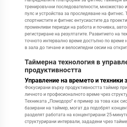
тренировъчни последователности, множество и
пулс и устройства за проследяване на фитнес.
спортнистите и фитнес ентусиастите да проект
променливи периоди на работа и почивка, авто
регистриране на резултатите. Развитието на т
точното интервално време достъпно по време 
в зала до тичане и велосипедни сесии на откри
Таймерна технология в управл
продуктивността
Управление на времето и техники 
Фокусирани върху продуктивността
таймер
пр
личното и професионалното време чрез структу
Техниката „Помодоро“ е пример за това как си
базирани на таймер, могат да подобрят концен
разделят работата на концентрирани 25-минутн
структурирани интервали, зададени чрез тайм