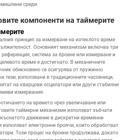
омишлени среди.
овите компоненти на таймерите
ймерите
алния принцип за измерване на изтеклото време
дължителност. Основният механизъм включва три
референция, система за броене или измерване и
целевото време е достигнато. В механичните
чник обикновено се осигурява от пружинно
а тези, използвани в традиционните часовници,
читат на кварцови осцилатори или други стабилни
ремеви измервания.
ротичането на времето чрез увеличаване или
говите таймерни механизми използват зъбчати
рекъснатото движение в дискретни временни
и използват електронни броячи, които обработват
атори. Този процес на броене продължава, докато