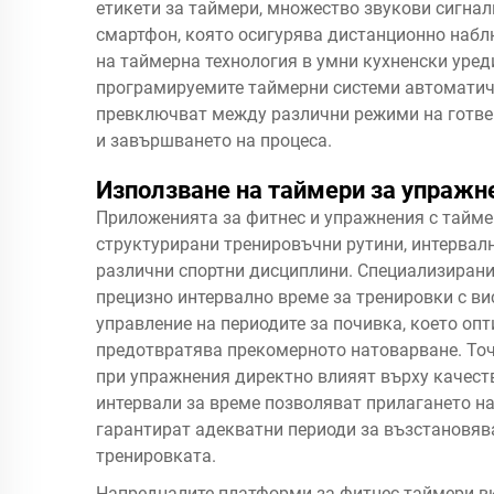
етикети за таймери, множество звукови сигнал
смартфон, която осигурява дистанционно набл
на таймерна технология в умни кухненски уред
програмируемите таймерни системи автоматичн
превключват между различни режими на готвен
и завършването на процеса.
Използване на таймери за упражн
Приложенията за фитнес и упражнения с тайме
структурирани тренировъчни рутини, интервал
различни спортни дисциплини. Специализирани
прецизно интервално време за тренировки с ви
управление на периодите за почивка, което оп
предотвратява прекомерното натоварване. Точ
при упражнения директно влияят върху качеств
интервали за време позволяват прилагането на
гарантират адекватни периоди за възстановяв
тренировката.
Напредналите платформи за фитнес таймери в