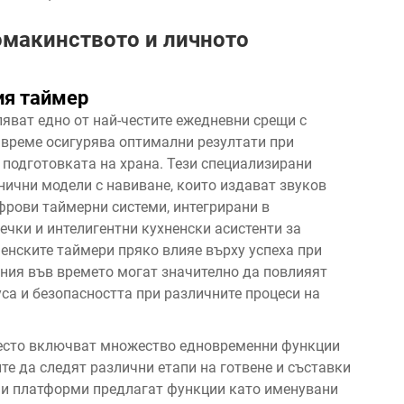
омакинството и личното
ия таймер
яват едно от най-честите ежедневни срещи с
 време осигурява оптимални резултати при
 подготовката на храна. Тези специализирани
нични модели с навиване, които издават звуков
фрови таймерни системи, интегрирани в
чки и интелигентни кухненски асистенти за
енските таймери пряко влияе върху успеха при
ения във времето могат значително да повлияят
уса и безопасността при различните процеси на
често включват множество едновременни функции
те да следят различни етапи на готвене и съставки
и платформи предлагат функции като именувани