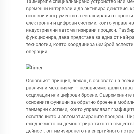
Таймерът е специализирано устройство или ме
временни интервали и да активира действия, к
основни инструменти са еволюирали от прост
електронни и цифрови системи, които управляв
индустриални автоматизирани процеси. Разбир
функционира, дава представа за една от най-р
технологии, която координира безброй аспект
операции.
Основният принцип, лежащ в основата на всек
различни механизми — независимо дали става 
осцилации или цифрови броене. Съвременните 
основните функции за обратно броене в мобил
таймерни системи, които управляват графицит
осветлението и автоматизираните процеси. Ши
ежедневието ни демонстрира тяхната съществе
дейност, оптимизирането на енергийното потре