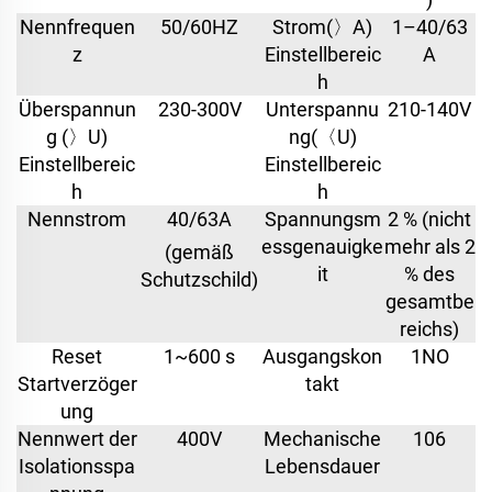
Nennfrequen
50/60HZ
Strom(〉A)
1–40/63
z
Einstellbereic
A
h
Überspannun
230-300V
Unterspannu
210-140V
g (〉U)
ng(〈U)
Einstellbereic
Einstellbereic
h
h
Nennstrom
40/63A
Spannungsm
2 % (nicht
essgenauigke
mehr als 2
(gemäß
it
% des
Schutzschild)
gesamtbe
reichs)
Reset
1~600 s
Ausgangskon
1NO
Startverzöger
takt
ung
Nennwert der
400V
Mechanische
106
Isolationsspa
Lebensdauer