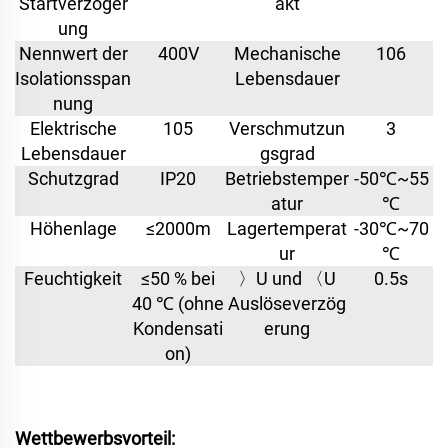
Startverzöger
akt
ung
Nennwert der
400V
Mechanische
106
Isolationsspan
Lebensdauer
nung
Elektrische
105
Verschmutzun
3
Lebensdauer
gsgrad
Schutzgrad
IP20
Betriebstemper
-50℃~55
atur
℃
Höhenlage
≤2000m
Lagertemperat
-30℃~70
ur
℃
Feuchtigkeit
≤50 % bei
〉U und 〈U
0.5s
40 ℃ (ohne
Auslöseverzög
Kondensati
erung
on)
Wettbewerbsvorteil: