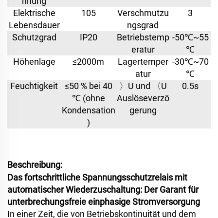
nnung
Elektrische
105
Verschmutzu
3
Lebensdauer
ngsgrad
Schutzgrad
IP20
Betriebstemp
-50℃~55
eratur
℃
Höhenlage
≤2000m
Lagertemper
-30℃~70
atur
℃
Feuchtigkeit
≤50 % bei 40
〉U und 〈U
0.5s
℃ (ohne
Auslöseverzö
Kondensation
gerung
)
Beschreibung:
Das fortschrittliche Spannungsschutzrelais mit
automatischer Wiederzuschaltung: Der Garant für
unterbrechungsfreie einphasige Stromversorgung
In einer Zeit, die von Betriebskontinuität und dem