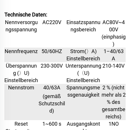
Technische Daten:
Nennversorgu
AC220V
Einsatzspannu
AC80V~4
ngsspannung
ngsbereich
00V
(einphasig
)
Nennfrequenz
50/60HZ
Strom(〉A)
1–40/63
Einstellbereich
A
Überspannun
230-300V
Unterspannung
210-140V
g (〉U)
(〈U)
Einstellbereich
Einstellbereich
Nennstrom
40/63A
Spannungsme
2 % (nicht
ssgenauigkeit
mehr als 2
(gemäß
% des
Schutzschil
gesamtbe
d)
reichs)
Reset
1~600 s
Ausgangskont
1NO