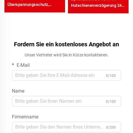
Überspannungsschutz,
Hutschienenverzögerung 24-
Kupfer-
240V Elektronisches Relais
Stromspannungsregler,
mit Einschaltzeiterfassung
Stabilisatoren, 220 V
Ausgangswechselstromtyp
Fordern Sie ein kostenloses Angebot an
Unser Vertreter wird Sie in Kürze kontaktieren.
E-Mail
0/100
Name
0/100
Firmenname
0/200