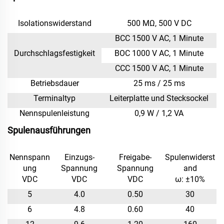
Isolationswiderstand
500 MΩ, 500 V DC
BCC 1500 V AC, 1 Minute
Durchschlagsfestigkeit
BOC 1000 V AC, 1 Minute
CCC 1500 V AC, 1 Minute
Betriebsdauer
25 ms / 25 ms
Terminaltyp
Leiterplatte und Stecksockel
Nennspulenleistung
0,9 W / 1,2 VA
Spulenausführungen
Nennspann
Einzugs-
Freigabe-
Spulenwiderst
ung
Spannung
Spannung
and
VDC
VDC
VDC
ω: ±10%
5
4.0
0.50
30
6
4.8
0.60
40