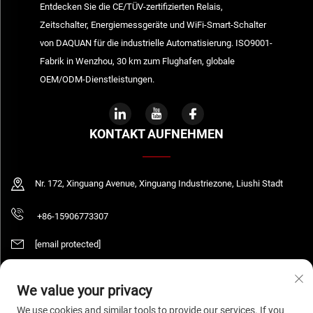
Entdecken Sie die CE/TÜV-zertifizierten Relais,
Zeitschalter, Energiemessgeräte und WiFi-Smart-Schalter
von DAQUAN für die industrielle Automatisierung. ISO9001-
Fabrik in Wenzhou, 30 km zum Flughafen, globale
OEM/ODM-Dienstleistungen.
KONTAKT AUFNEHMEN
Nr. 172, Xinguang Avenue, Xinguang Industriezone, Liushi Stadt
+86-15906773307
[email protected]
We value your privacy
Urheberrecht © 2026 WENZHOU DAQUAN ELECTRIC CO.,LTD Alle Rechte
We use cookies and similar tools to provide our services. If you