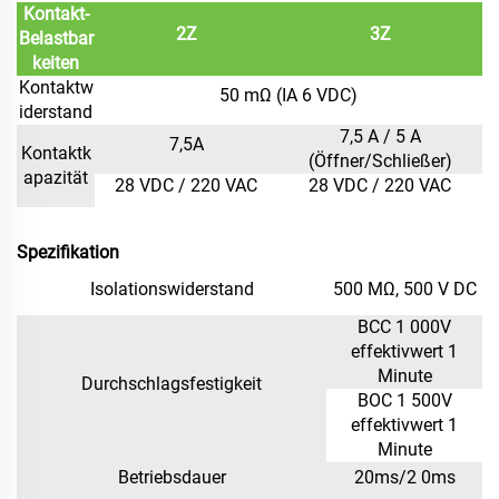
Kontakt-
2Z
3Z
Belastbar
keiten
Kontaktw
50 mΩ (IA 6 VDC)
iderstand
7,5 A / 5 A
7,5A
Kontaktk
(Öffner/Schließer)
apazität
28 VDC / 220 VAC
28 VDC / 220 VAC
Spezifikation
Isolationswiderstand
500 MΩ, 500 V DC
BCC 1
0
00V
effektivwert
1
Minute
Durchschlagsfestigkeit
BOC 1
5
00V
effektivwert
1
Minute
Betriebsdauer
20
ms/2
0
ms