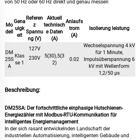
von 50 Hz oder 60 Hz direkt und genau messen
Referen
Aktuell
Gena
Anlaufs
Mo
z
technisch
uigk
trom
Isolierung
leistung
dell
Spannu
e Daten
eit
(A)
ng (V)
(A)
Wechselspannung 4 kV
127V
DM
für 1 Minute,
Klas
5(30),5(3
230V
25S
0.02
Impulsüberspannung 6
se 1
2)
A
kV mit Wellenform
1,2/50 µs
Beschreibung:
DM25SA: Der fortschrittliche einphasige Hutschienen-
Energiezähler mit Modbus-RTU-Kommunikation für
intelligentes Energiemanagement
In der sich rasant entwickelnden Landschaft der
industriellen Automatisierung, intelligenten Gebäude und