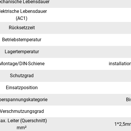
chanische Lebensdauer
lektrische Lebensdauer
(AC1)
Rücksetzzeit
Betriebstemperatur
Lagertemperatur
Montage/DIN-Schiene
installati
Schutzgrad
Einsatzposition
berspannungskategorie
Bi
Verschmutzungsgrad
ax. Leiter (Querschnitt)
1*2,5m
mm²