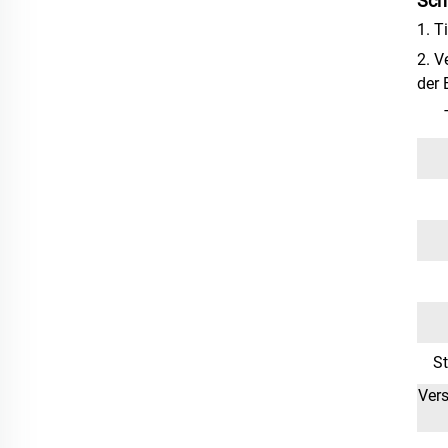
Sch
1. T
2. V
der 
S
Ver