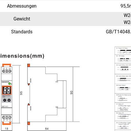
Abmessungen
95,
W24
Gewicht
W24
Standards
GB/T14048.