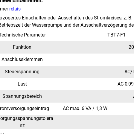
nelle Einzelheiten:
imer
relais
erzögertes Einschalten oder Ausschalten des Stromkreises, z. B.
Betriebszeit der Wasserpumpe und der Ausschaltverzögerung des
Technische Parameter
TBT7-F1
Funktion
20
Anschlussklemmen
Steuerspannung
AC/
Last
AC 0,09
Spannungsbereich
tromversorgungseintrag
AC max. 6 VA / 1,3 W
sorgungsspannungstolera
nz