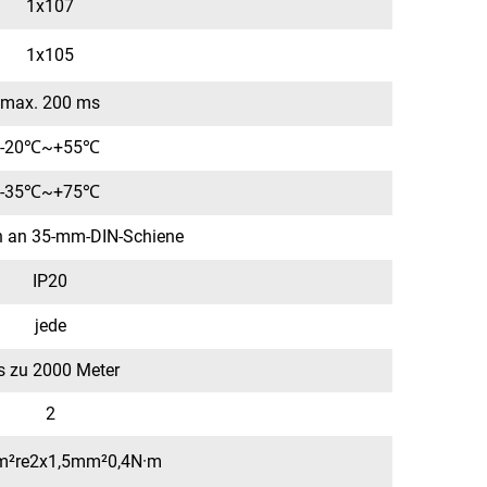
1x107
1x105
max. 200 ms
-20℃~+55℃
-35℃~+75℃
on an 35-mm-DIN-Schiene
IP20
jede
s zu 2000 Meter
2
m²re2x1,5mm²0,4N·m