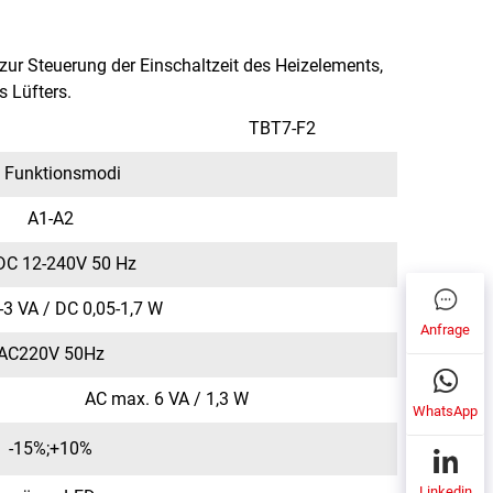
 zur Steuerung der Einschaltzeit des Heizelements,
 Lüfters.
TBT7-F2
 Funktionsmodi
A1-A2
DC 12-240V 50 Hz
-3 VA / DC 0,05-1,7 W
Anfrage
AC220V 50Hz
AC max. 6 VA / 1,3 W
WhatsApp
-15%;+10%
Linkedin