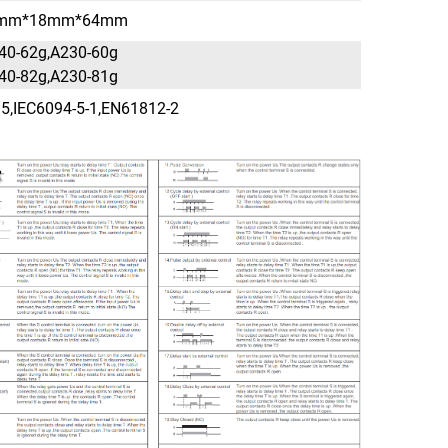
5mm*18mm*64mm
0-62g,A230-60g
0-82g,A230-81g
5,IEC6094-5-1,EN61812-2