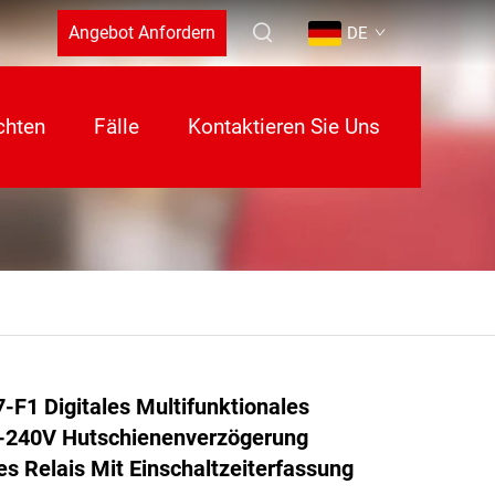
Angebot Anfordern
DE
chten
Fälle
Kontaktieren Sie Uns
F1 Digitales Multifunktionales
12-240V Hutschienenverzögerung
es Relais Mit Einschaltzeiterfassung