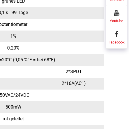
grünes LED
0,1 s - 99 Tage
Youtube
potentiometer
1%
Facebook
0.20%
=20℃ (0,05 %°F = bei 68°F)
2*SPDT
2*16A(AC1)
50VAC/24VDC
500mW
rot geleitet