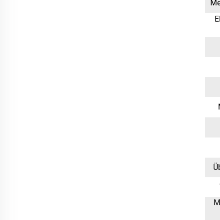
Me
E
Ü
M