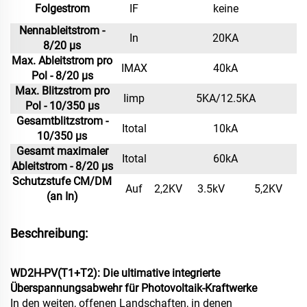
Folgestrom
IF
keine
Nennableitstrom -
In
20KA
8/20 μs
Max. Ableitstrom pro
IMAX
40kA
Pol - 8/20 μs
Max. Blitzstrom pro
Iimp
5KA/12.5KA
Pol - 10/350 μs
Gesamtblitzstrom -
Itotal
10kA
10/350 μs
Gesamt maximaler
Itotal
60kA
Ableitstrom - 8/20 μs
Schutzstufe CM/DM
Auf
2,2KV
3.5kV
5,2KV
(an In)
Beschreibung:
WD2H-PV(T1+T2): Die ultimative integrierte
Überspannungsabwehr für Photovoltaik-Kraftwerke
In den weiten, offenen Landschaften, in denen