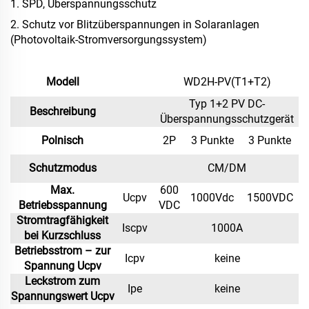
1. SPD, Überspannungsschutz
2. Schutz vor Blitzüberspannungen in Solaranlagen
(Photovoltaik-Stromversorgungssystem)
Modell
WD2H-PV(T1+T2)
Typ 1+2 PV DC-
Beschreibung
Überspannungsschutzgerät
Polnisch
2P
3 Punkte
3 Punkte
Schutzmodus
CM/DM
Max.
600
Ucpv
1000Vdc
1500VDC
Betriebsspannung
VDC
Stromtragfähigkeit
Iscpv
1000A
bei Kurzschluss
Betriebsstrom – zur
Icpv
keine
Spannung Ucpv
Leckstrom zum
Ipe
keine
Spannungswert Ucpv