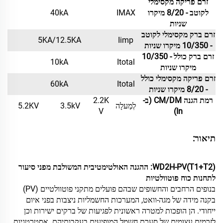
זרם פריקה מקסימלי
לקוטב - 8/20 מיקרו
IMAX
40kA
שניות
זרם ברק מקסימלי לקוטב
5KA/12.5KA
Iimp
- 10/350 מיקרו שניות
זרם ברק כולל - 10/350
10kA
Itotal
מיקרו שניות
זרם פריקה מקסימלי כולל
60kA
Itotal
- 8/20 מיקרו שניות
רמת הגנה CM/DM (ב-
2.2K
לְמַעלָה
3.5kV
5.2KV
V
In)
תיאור:
WD2H-PV(T1+T2): ההגנה האולטימטיבית המשולבת מפני סיעור
לתחנות כוח פוטוולטיות
בנופים הרחבים והחשופים שבהם פועלים מתקני פוטוולטיים (PV)
בקנה מידה של מגה-וואט, המערכות החשמליות ניצבות בפני איום
ייחודי. הן הופכות למטרה ראשונית לפגיעות של ברקים ישירות וכן
לזרמים עצומים של סערת חשמל המופיעים בעקבותיהם. אסטרטגיות