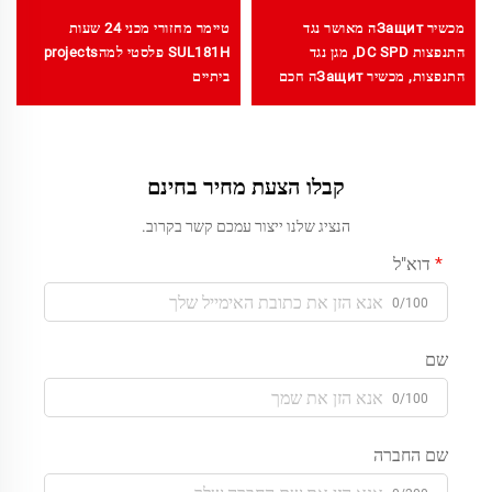
מכשיר Защитה מאושר נגד
טיימר מחזורי מכני 24 שעות
התנפצות DC SPD, מגן נגד
SUL181H פלסטי למהprojects
התנפצות, מכשיר Защитה חכם
ביתיים
נגד התנפצות
קבלו הצעת מחיר בחינם
הנציג שלנו ייצור עמכם קשר בקרוב.
דוא"ל
0/100
שם
0/100
שם החברה