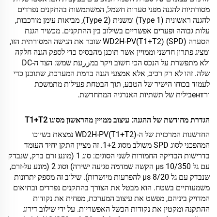
מסורתיות להגנה מפני סערות חשמל, המשתמשות בהתקנים נפרדים
להגנה ראשונית (Type 1) ומשנית (Type 2), מביאות עימן מורכבות,
עלות גבוהה ופערים אפשריים בשילוב בין ההתקנים. מכשיר הגנת
הסערה WD2H-PV(T1+T2) (SPD) שובר את הגישה המסורתית הזו,
ומציג פתרון חדשני וממויין אשר תוכנן מהבסיס כדי לספק הגנה חלקה
ולא מתפשרת על הנכס הכי חשוב ויקר במزرעת שמש: הצד ה-DC
שלה. זהו לא רק רכיב, אלא אמצעי הגנה ברמת המערכת, שתוכנן כדי
לעמוד בכוחו הישיר של הטבע, תוך הבטחת פעילות מתמשכת
ורентבילית של תשתיות האנרגיה המתחדשת.
הגדרת מחודשת של ההגנה: עיצוב ממויין מהראשון מסוגו T1+T2
החדשנות המרכזית של ה-WD2H-PV(T1+T2) נמצאת בשיוכו
המהפכני לסוג SPD משולב מסוג 1+2. זה מציין התקן יחיד העומד
בדרישות הבדיקה החמורות לשני הסוגים: סוג 1 (מונע זרם ברק, שנבדק
עם גל 10/350 µs הקשה שמדמה פגיעה ישירה) וסוג 2 (מונע על-זרם,
שנבדק עם גל 8/20 µs להפרעות מיושרות). שילוב זה מספק יתרונות
משמעותיים בשטח. הוא מבטל את הצורך בהתקנים נפרדים ובתיאום
המדויק ביניהם, מפשט את עיצוב המערכת, מפחית את נקודות
ההתקנה ומקטין את נקודות הכשל האפשריות. על ידי שילוב דירוג