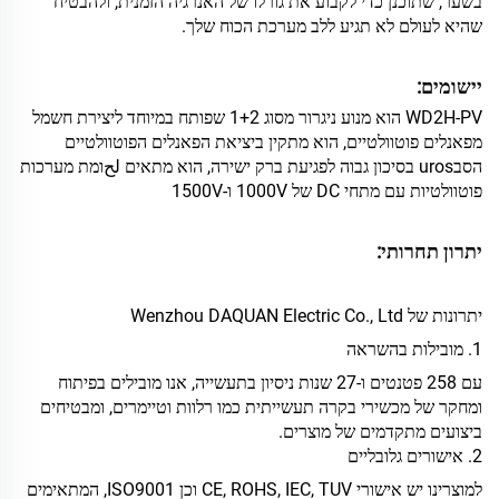
בשער, שתוכנן כדי לקבוע את גורלו של האנרגיה הזמנית, ולהבטיח
שהיא לעולם לא תגיע ללב מערכת הכוח שלך.
יישומים:
WD2H-PV הוא מנוע ניגרור מסוג 1+2 שפותח במיוחד ליצירת חשמל
מפאנלים פוטוולטיים, הוא
מתקין ביציאת הפאנלים הפוטוולטיים
הסבuros בסיכון גבוה לפגיעת ברק ישירה, הוא מתאים
لحומת מערכות
פוטוולטיות עם מתחי DC של 1000V ו-1500V
יתרון תחרותי:
יתרונות של Wenzhou DAQUAN Electric Co., Ltd
1. מובילות בהשראה
עם 258 פטנטים ו-27 שנות ניסיון בתעשייה, אנו מובילים בפיתוח
ומחקר של מכשירי בקרה תעשייתית כמו רלוות וטיימרים, ומבטיחים
ביצועים מתקדמים של מוצרים.
2. אישורים גלובליים
למוצרינו יש אישורי CE, ROHS, IEC, TUV וכן ISO9001, המתאימים