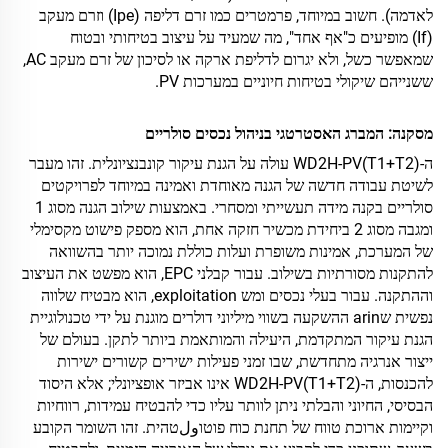
לאדמה). חשוב במיוחד, פרמטרים כמו זרם דליפה (Ipe) וזרם מעקב
(If) מופיעים כ"אף אחד", מה שמעיד על עיצוב בטיחותי ובטוח
שמאפשר כשל, ולא יגרום לדליפת ארקה או לסיכון של זרם מעקב AC,
ששנייהם שיקולי בטיחות חיוניים במערכות PV.
מסקנה: המברג האסטרטגי בניהול נכסים סולריים
ה-WD2H-PV(T1+T2) עולה על הגנת עיקור קונבנציונלית. זהו מעבר
לשיטת עבודה חדשה של הגנה מאוחדת ואמינה במיוחד לפרויקטים
סולריים בקנה מידה תעשייתי ומסחרי. באמצעות שילוב הגנה מסוג 1
ומגבה מסוג 2 ביחידת מכשיר חזקה אחת, הוא מספק פישוט מקסימלי
של המערכת, אמינות משופרת ועלות כוללת נמוכה יותר בהשוואה
להתקנות מסורתיות בשילוב. עבור קבלני EPC, הוא מפשט את העיצוב
וההתקנה. עבור בעלי נכסים ומש exploitation, הוא מבטיח שלווה
נפשית שarin ההשקעה בשווי מיליוני דולרים מוגנת על ידי טכנולוגיית
הגנת עיקור המתקדמת, היעילה והמותאמת ביותר לתקן. בעולם של
ייצור אנרגיה מתחדשת, שבו זמני פעילות ישירים קשורים ישירות
להכנסות, ה-WD2H-PV(T1+T2) אינו אביזר אופציונלי; אלא היסוד
הבסיסי, החיוני והבלתי ניתן לוותר עליו כדי להבטיח עמידות, רווחיות
וקיימות ארוכת טווח של תחנת כוח פוטוولטהית. זהו השומר הקובע