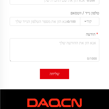
0/200
טלפון נייד / ווטסאפ
קוד
0/100
הודעה
0/1000
שליחה