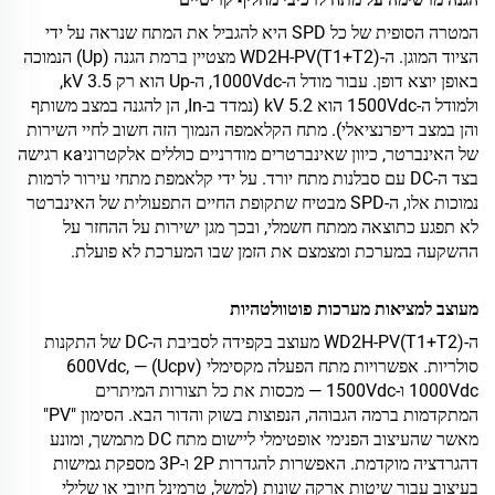
המטרה הסופית של כל SPD היא להגביל את המתח שנראה על ידי
הציוד המוגן. ה-WD2H-PV(T1+T2) מצטיין ברמת הגנה (Up) הנמוכה
באופן יוצא דופן. עבור מודל ה-1000Vdc, ה-Up הוא רק 3.5 kV,
ולמודל ה-1500Vdc הוא 5.2 kV (נמדד ב-In, הן להגנה במצב משותף
והן במצב דיפרנציאלי). מתח הקלאמפה הנמוך הזה חשוב לחיי השירות
של האינברטר, כיוון שאינברטרים מודרניים כוללים אלקטרוניка רגישה
בצד ה-DC עם סבלנות מתח יורד. על ידי קלאמפת מתחי עירור לרמות
נמוכות אלו, ה-SPD מבטיח שתקופת החיים התפעולית של האינברטר
לא תפגע כתוצאה ממתח חשמלי, ובכך מגן ישירות על ההחזר על
ההשקעה במערכת ומצמצם את הזמן שבו המערכת לא פועלת.
מעוצב למציאות מערכות פוטוולטהיות
ה-WD2H-PV(T1+T2) מעוצב בקפידה לסביבת ה-DC של התקנות
סולריות. אפשרויות מתח הפעלה מקסימלי (Ucpv) — 600Vdc,
1000Vdc ו-1500Vdc — מכסות את כל תצורות המיתרים
המתקדמות ברמה הגבוהה, הנפוצות בשוק והדור הבא. הסימון "PV"
מאשר שהעיצוב הפנימי אופטימלי ליישום מתח DC מתמשך, ומונע
דהגרדציה מוקדמת. האפשרות להגדרות 2P ו-3P מספקת גמישות
בעיצוב עבור שיטות ארקה שונות (למשל, טרמינל חיובי או שלילי