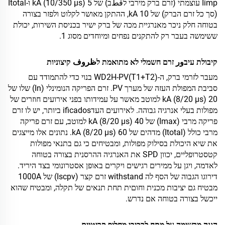
Iimp עוצמתי (זרם ברק מירבי לقطב) של 5 kA (10/350 µs) ו-Itotal
(סך כל זרם הברק) של 10 kA, ההתקן מאושר לקלוט ולפזר בצורה
בטוחה חלק ניכר מאנרגיית מכה של ברק ישיר בכניסת השירות, יכולת
ששימשה בעבר רק להתקנים נפחים ומיוחדים מסוג 1.
קיבולת עיבور זרם חשמלי לא מתואמת לظروف קיצוניות
מעבר לזרמי ברק, ה-WD2H-PV(T1+T2) בנוי כדי להתמודד עם
סביבת המפולת העזה של מערך PV. זרם הפריקה הנומינלי (In) שלו של
20 kA (8/20 µs) למוטב מאשר על עמידותו בפני אירועים חוזרים של
מפולות בעלי אנרגיה גבוהה. לאירועים העדificados ביותר, יש לו זרם
פריקה מרבי (Imax) של 40 kA (8/20 µs) למוטב, עם זרם פריקה
מרבי כולל (Itotal) מדהים של 60 kA (8/20 µs). נתונים אלו מייצגים
את שיא היכולת בסילוק מפולות, ומבטיחים כי גם בתנאי מפולות
קטסטרופליים, יכוון SPD את האנרגיה ההרסנית בצורה בטוחה
לאדמה, ויגן על ממירים רגישים ויקרים באופן אסטרונומי בצד היריד.
דירוגו הגבוה של הסף לה withstand זרם קצר (Iscpv) של 1000A
מבטיח גם יציבות מכנית וחוםית תחת תנאים של תקלה, ומבטיח שהוא
ייכשל בצורה בטוחה אם נדרש.
הגנה מרשימה על מתח לרכיבי מחליף קריטיים