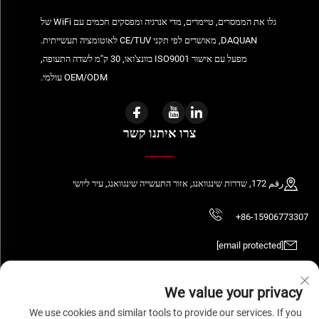
גלו את הממסרים, טיימרים, מדי אנרגיה ומפסקים חכמים עם WiFi של
DAQUAN, מאושרים לפי תקני CE/TUV לאוטומציה תעשייתית.
מפעל עם אישור ISO9001 בוונצ'ואו, 30 ק"מ לשדה התעופה,
OEM/ODM עולמי.
צרו איתנו קשר
رقم 172, שדרות שינגוואנג, אזור התעשייה שינגוואנג, עיר ליושי
+86-15906773307
[email protected]
We value your privacy
We use cookies and similar tools to provide our services. If you
כל הזכויות שמורות © 2026 WENZHOU DAQUAN ELECTRIC CO.,LTD
מדיניות הפרטיות