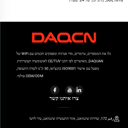
SUL181d, מתג זמן של 24 שעות
עם זרם מירבי של 16A
גלו את הממסרים, טיימרים, מדי אנרגיה ומפסקים חכמים עם WiFi של
DAQUAN, מאושרים לפי תקני CE/TUV לאוטומציה תעשייתית.
מפעל עם אישור ISO9001 בוונצ'ואו, 30 ק"מ לשדה התעופה,
OEM/ODM עולמי.
צרו איתנו קשר
رقم 172, שדרות שינגוואנג, אזור התעשייה שינגוואנג, עיר ליושי