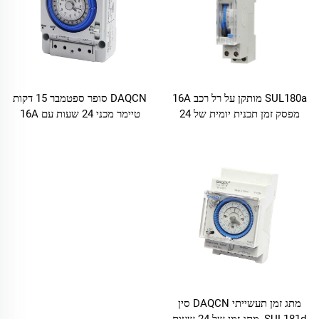
SUL180a מותקן על רל רכב 16A
DAQCN סופר ספטמבר 15 דקות
מפסק זמן תכנית יומית של 24
טיימר מכני 24 שעות עם 16A
שעות במלאי
מקסימום זרם TB388
מתג זמן תעשייתי DAQCN סין