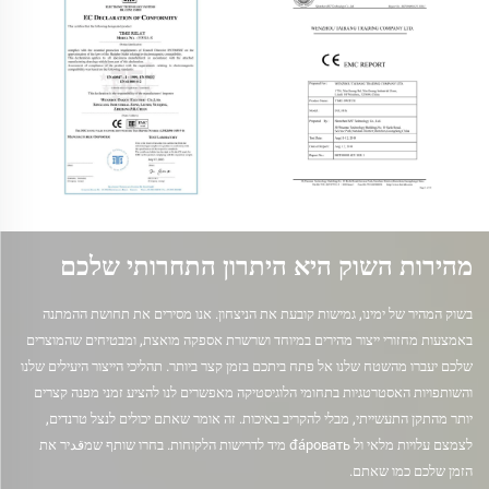
מהירות השוק היא היתרון התחרותי שלכם
בשוק המהיר של ימינו, גמישות קובעת את הניצחון. אנו מסירים את תחושת ההמתנה
באמצעות מחזורי ייצור מהירים במיוחד ושרשרת אספקה מואצת, ומבטיחים שהמוצרים
שלכם יעברו מהשטח שלנו אל פתח ביתכם בזמן קצר ביותר. תהליכי הייצור היעילים שלנו
והשותפויות האסטרטגיות בתחומי הלוגיסטיקה מאפשרים לנו להציע זמני מפנה קצרים
יותר מהתקן התעשייתי, מבלי להקריב באיכות. זה אומר שאתם יכולים לנצל טרנדים,
לצמצם עלויות מלאי ול đápовать מיד לדרישות הלקוחות. בחרו שותף שמقدיר את
הזמן שלכם כמו שאתם.