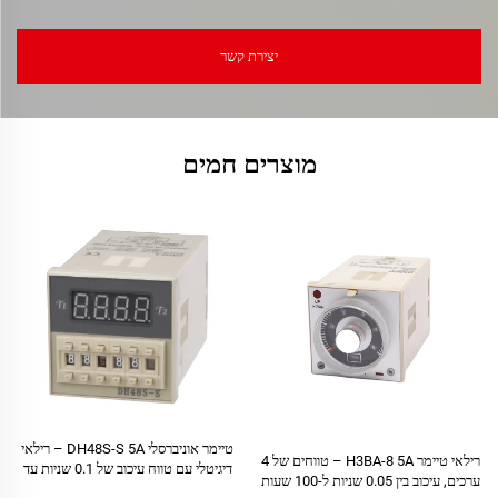
יצירת קשר
מוצרים חמים
טיימר אוניברסלי DH48S-S 5A – רילאי
רילאי טיימר H3BA-8 5A – טווחים של 4
דיגיטלי עם טווח עיכוב של 0.1 שניות עד
ערכים, עיכוב בין 0.05 שניות ל-100 שעות
99 שעות