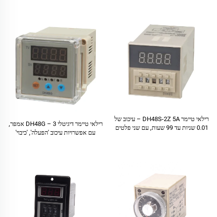
רילאי טיימר DH48S-2Z 5A – עיכוב של
רילאי טיימר דיגיטלי DH48G – 3 אמפר,
0.01 שניות עד 99 שעות, עם שני פלטים
עם אפשרויות עיכוב 'הפעלה', 'כיבוי'
ו'מחזור', עד 9999 שעות