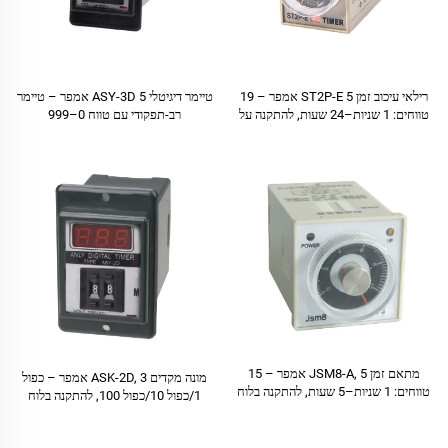
רילאי עיכוב זמן ST2P-E 5 אמפר – 19
טיימר דיגיטלי ASY-3D 5 אמפר – טיימר
טווחים: 1 שניות–24 שעות, להתקנה על
רב-תפקודי עם טווח 0–999
לוח
שניות/דקות/שעות
מתאם זמן JSM8-A, 5 אמפר – 15
מונה מקדים ASK-2D, 3 אמפר – כפול
טווחים: 1 שניות–5 שעות, להתקנה בלוח
1/כפול 10/כפול 100, להתקנה בלוח
תהליך ערבוב תעשייתי אוטומטי