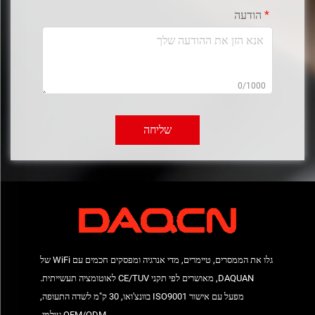
הודעה
0/1000
שליחה
גלו את הממסרים, טיימרים, מדי אנרגיה ומפסקים חכמים עם WiFi של
DAQUAN, מאושרים לפי תקני CE/TUV לאוטומציה תעשייתית.
מפעל עם אישור ISO9001 בוונצ'ואו, 30 ק"מ לשדה התעופה,
OEM/ODM עולמי.