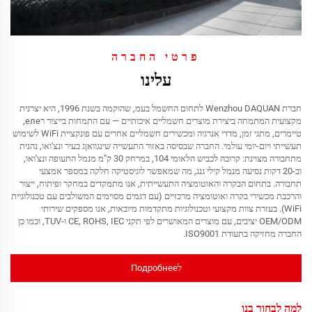
פרטי החברה
עלינו
חברת Wenzhou DAQUAN לתחום החשמל בעמ, שהוקמה בשנת 1996, היא יצרנית
מקצועית המתמחה ביצירת מוצרים חשמליים איכותיים — עם התמחות בייצור רеле,
טיימרים, מתגי זמן, מדדי אנרגיה ומכשירים חשמליים אחרים עם פונקציית WiFi לשימוש
תעשייתי ויום-יומי עולמי. החברה שבסיסה באזור התעשייה שינגוואןג בעיר ונצ'ואו, נהנית
מתחבורה מצוינת: קרובה לכביש הלאומי 104, במרחק 30 ק"מ מנמל התעופה ונצ'ואו,
וב-20 דקות נסיעה מנמל קילי גנג, מה שמאפשר לוגיסטיקה חלקה במספר אמצעי
תחבורה. בתחום הבקרה והאוטומציה התעשייתית, אנו מתמקדים במחקר ופיתוח, ייצור
והרכבת מכשירי בקרה ואוטומציה מרכזיים (עם דגמים מסוימים המשולבים עם טכנולוגיית
WiFi). בעזרת צוות מקצועי וטכנולוגיות מתקדמות מיובאות, אנו מספקים שירותי
OEM/ODM יציבים, עם מוצרים המאושרים לפי תקני CE, ROHS, IEC ו-TUV, וכמו כן
החברה מחזיקה בתעודת ISO9001.
לПодробнее
למה לבחור בנו