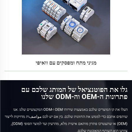
מגיני מתח ומפסקים עם וואיפי
גלו את הפוטנציאל של המותג שלכם עם
פתרונות ה-OEM וה-ODM שלנו
העלו את קו המוצרים שלכם באמצעות שירותי OEM ו-ODM המקצועיים שלנו. אנו
שותפים אתכם כדי לממש את החזונות שלכם. בין אם יש לכם مواصفות מדויקות לייצור
(OEM) או שתצטרכו פתרון מותאם אישית מלא, מהרעיון ועד למוצר הסופי (ODM),
צוותנו הוא השותף המאובטח שלכם.