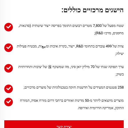
הישגים מרכזיים כוללים:
שטח מפעל של 7,800 מטרים רבועים התומך בפריסה ייצור שיטתית (סדנאות,

מחסנים, מרכז R&D);
צוות של 499 עובדים בתחומי R&D, ייצור, בקרת איכות ומبيعות, מבטיח פעילות

יעילה;
ערך תפוקה שנתי של 70 מיליון יואן סיני, מה שמשקף 욵 של יציבות ותחרותיות

בשוק;
258 פטנטים המעידים על חדשנות חזקה בטכנולוגיות של מוצרים מרכזיים;

מוצרים מיוצאים ליותר מ-50 מדינות ואזורים ברחבי דרום מזרח אסיה, המזרח

התיכון, אמריקה הדרומית ואירופה.
יצירת קשר