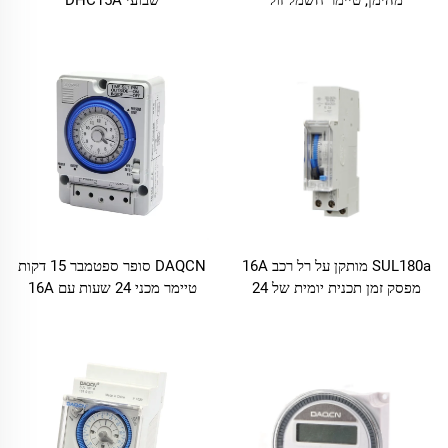
מהימן, טיימר חשמל זול
שבועי DHC15A
SUL180a מותקן על רל רכב 16A
DAQCN סופר ספטמבר 15 דקות
מפסק זמן תכנית יומית של 24
טיימר מכני 24 שעות עם 16A
שעות במלאי
מקסימום זרם TB388