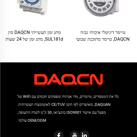
טיימר דיגיטלי איכותי גבוה
מתג זמן תעשייתי DAQCN סין
DAQCN, טיימר מתוכנת שבועי
SUL181d, מתג זמן של 24 שעות
TM-619LHN
עם זרם מירבי של 16A
גלו את הממסרים, טיימרים, מדי אנרגיה ומפסקים חכמים עם WiFi של
DAQUAN, מאושרים לפי תקני CE/TUV לאוטומציה תעשייתית.
מפעל עם אישור ISO9001 בוונצ'ואו, 30 ק"מ לשדה התעופה,
OEM/ODM עולמי.