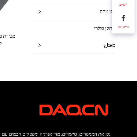
יוטיוב
מגן מתח
פייסבוק
התקן סולרי
ל
מفتاح
גלו 