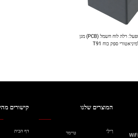
מכירת מפעל: רלה לוח חשמל (PCB) מגן
מיניאטורי ספק כוח T91
המוצרים שלנו
קישורים מהי
רֵילֶי
דף הבית
טיימר
את הממסרים, טיימרים, מדי אנרגיה ומפסקים חכמים עם WiFi