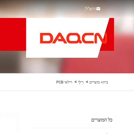
דוא"ל:
>
>
בית>
מוצרים
רֵילֶי
רילאי PCB
כל המוצרים