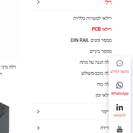
רֵילֶי
רילאי למטרות כלליות
רילאי PCB
ממסר זמנים DIN RAIL
ממסר ביניים
רלה הגנה על מתח
בקשה למידע
רלה כוכב-משולש
חשמ
רלה כוח
WhatsApp
רילאי זמן
טיימר
לינקדאין
מדידה