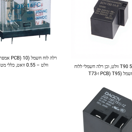
וולט – 0.55 וואט, כללי מטרה
רלה מיני T90 5 וולט, וכן רלה חשמלי ללוח
ל (PCB) T95 ו-T73