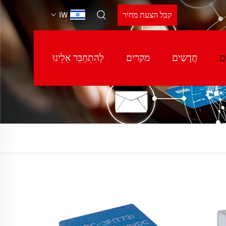
קבל הצעת מחיר
IW
ם
חֲדָשִים
מקרים
לְהִתְחַבֵּר אֵלֵינוּ