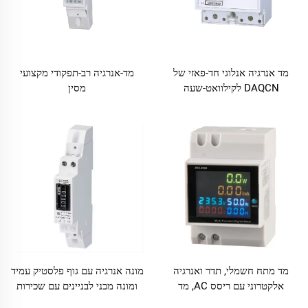
מד אנרגיה אנלוגי חד-פאזי של
מד-אנרגיה רב-תפקודי מקצועי
DAQCN לקילוואט-שעה
מסין
מד מתח חשמלי, תדר ואנרגיה
מונה אנרגיה עם גוף פלסטיק עמיד
אלקטרוני עם ריסס AC, מד
ומונה מכני לבניינים עם שכירות
דיגיטלי רב-ת chức
מרובה