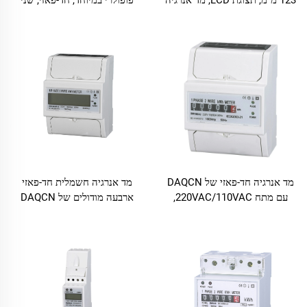
123 מ"מ, תצוגת LCD, מד אנרגיה
פופולרי במיוחד, חד-פאזי, שני
תלת-פאזי לשלב דינמי
מודולים, מד קילוואט-שעה
מד אנרגיה חד-פאזי של DAQCN
מד אנרגיה חשמלית חד-פאזי
עם מתח 220VAC/110VAC,
ארבעה מודולים של DAQCN
להתקנה על מסילת Din
להתקנה על מסילת Din