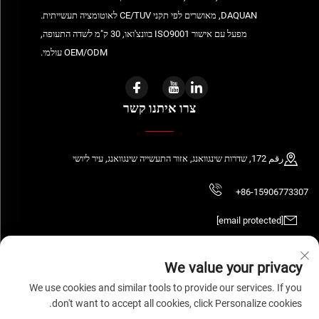
DAQUAN, מאושרים לפי תקני CE/TUV לאוטומציה תעשייתית.
מפעל עם אישור ISO9001 בוונצ'ואו, 30 ק"מ לשדה התעופה,
OEM/ODM עולמי.
צרו איתנו קשר
رقم 172, שדרות שינגוואנג, אזור התעשייה שינגוואנג, עיר ליושי
+86-15906773307
[email protected]
We value your privacy
We use cookies and similar tools to provide our services. If you
כל הזכויות שמורות © 2026 WENZHOU DAQUAN ELECTRIC CO.,LTD
מדיניות הפרטיות
don't want to accept all cookies, click Personalize cookies.