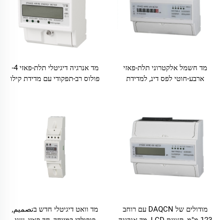
מד חשמל אלקטרוני תלת-פאזי
מד אנרגיה דיגיטלי תלת-פאזי 4-
ארבע-חוטי לפס דינ, למדידת
פולוס רב-תפקודי עם מדידת קילו
אנרגיה פעילה ליישומים
וואט-שעה (KWH) להתקנה על
תעשייתיים
מסילת דינ
מודולים של DAQCN עם רוחב
מד וואט דיגיטלי חדש בتصميم,