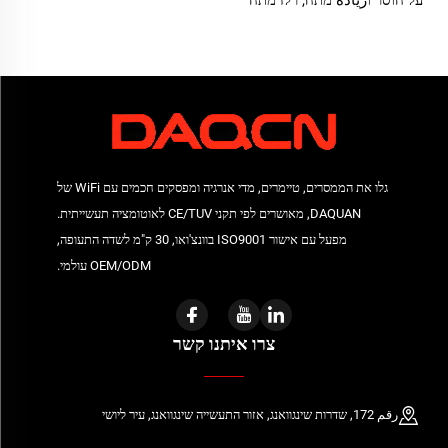
על חוסר וزيادة מתח, רלז מתח
פאזות
גלו את הממסרים, טיימרים, מדי אנרגיה ומפסקים חכמים עם WiFi של
DAQUAN, מאושרים לפי תקני CE/TUV לאוטומציה תעשייתית.
מפעל עם אישור ISO9001 בוונצ'ואו, 30 ק"מ לשדה התעופה,
OEM/ODM עולמי.
צרו איתנו קשר
رقم 172, שדרות שינגוואנג, אזור התעשייה שינגוואנג, עיר ליושי