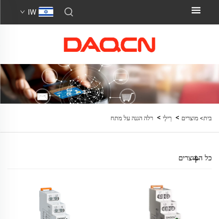
IW
>
>
בית>
מוצרים
רֵילֶי
רלה הגנה על מתח
כל המוצרים