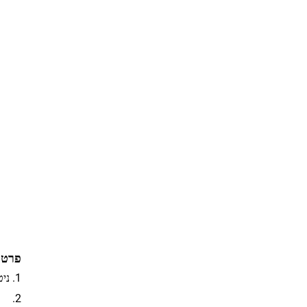
פרטי
1. ניטור מתח, מגן על סופות גל
2.