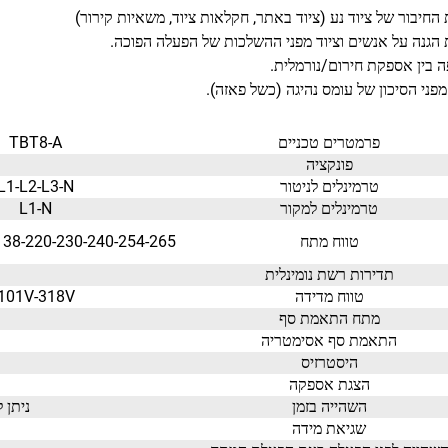
החיבור של ציוד נע (ציוד באתר, חקלאות
ציוד, משאיות קירור)
הגנה על אנשים וציוד מפני
ההשלכות של הפעלה הפוכה.
 בין אספקת חירום/נורמלית.
מפני הסיכון של עומס נהיגה (כשל פאזה).
פרמטרים טכניים
TBT8-A
פונקציה
טרמינלים לניטור
L1-L2-L3-N
טרמינלים למקור
L1-N
טווח מתח
-240-254-265(P-N)
138-220-230
תדירות רשת נומינלית
טווח מדידה
101V-318V
מתח התאמת סף
התאמת סף אסימטריה
היסטרזיס
הצגת אספקה
השהייה בזמן
ניתן להתאמה 1
שגיאת מידה