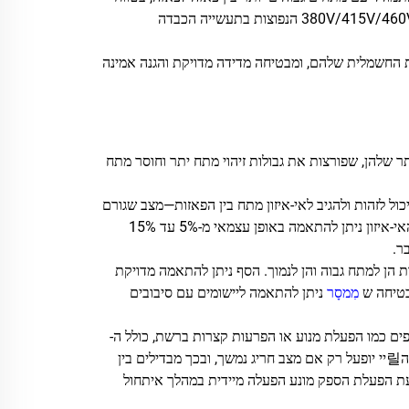
רחב של 176V עד 552V, מה שהופך אותו מתאים 이상ית למערכות דלתא של 380V/415V/460V הנפוצות בתעשייה הכבדה
החשמלית שלהם, ומבטיחה מדידה מדויקת והגנה אמינה
לות הניטור הגמישות ביותר שלהן, שפורצות את גבולות זיהוי מתח יתר וחוסר מתח
טרליות (אי-איזון) שימור: תכונה חיונית להגנה על מנועים תלת-פאזיים. ה-TBT8 יכול לזהות ולהגיב לאי-איזון מתח בין הפאזות—מצב שגורם
לזרמים של רצף שלילי, המובילים לחימום מוגזם ולחולשה מוקדמת של המנוע. סף האי-איזון ניתן להתאמה באופן עצמאי מ-5% עד 15%
ר.
ות הן למתח גבוה והן לנמוך. הסף ניתן להתאמה מדויקת
מִמסָר
ניתן להתאמה ליישומים עם סיבובים
פים כמו הפעלת מנוע או הפרעות קצרות ברשת, כולל ה-
TBT8 היסטרזיס של 2% ועיכוב זמן מתכוונן בין 0.1 ל-10 שניות. בכך מבטיחים שה릴יי יופעל רק אם מצב חריג נמשך, ובכך מבדילים בין
ות לבין תקלות אמיתיות. עיכוב הפעלה נוסף של 0.5 שניות בעת הפעלת הספק מונע הפעלה מיידית במהלך איתחול