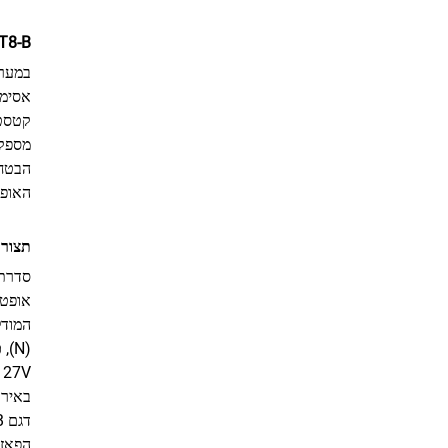
TBT8-A & TBT8-B: ר
במערכ
אסימט
מספקי
הבטחת
האופר
תצורת
אופטי
באירו