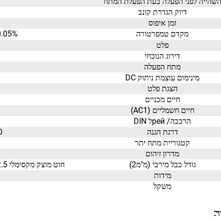
שהייה לפני הפעלה בעת הפעלת המתח
דיוק הגדרת קונב
זמן איפוס
מקדם טמפרטורה
0.05%/℃, ב=20℃ (0.05%°F, ב=
פלט
דירוג הנוכחי
מתח הפעלה
מינימום עוצמת ניתוק DC
הצגת פלט
חיים מכניים
חיים חשמליים (AC1)
הרכבה/ рейל DIN
דרגת הגנה
IP40
קטגוריית מתח יתר
מדרון זיהום
גודל כבל מירבי (מ"מ2)
חוט מוצק מקסימלי 1x2.5 או 2x1.5/עם כידון מקסימלי 1x2.5 (AWG 12)
מידות
משקל
: