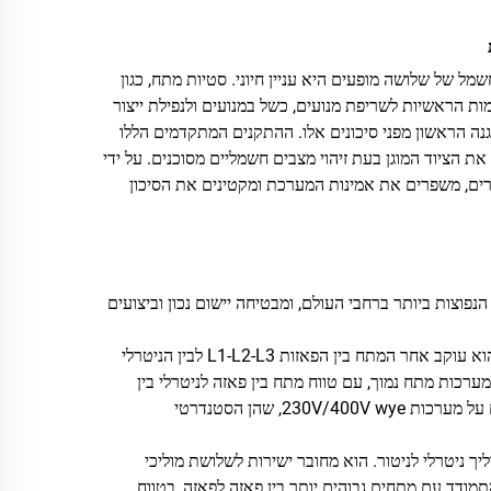
של שלושה מופעים היא עניין חיוני. סטיות מתח, כגון
מות הראשיות לשריפת מנועים, כשל במנועים ולנפילת ייצור
תח שלושה מופעים TBT8-A ו-TBT8-B פותחו כקו ההגנה הראשון מפני סיכונים אלו. ההתקנים המתקדמים הללו
 הציוד המוגן בעת זיהוי מצבים חשמליים מסוכנים. על ידי
רים, משפרים את אמינות המערכת ומקטינים את הסיכון
ל הנפוצות ביותר ברחבי העולם, ומבטיחה יישום נכון וביצועים
המודל TBT8-A מעוצב למערכות שלוש פאזות (wye או כוכב) עם מוליך ניטרלי. הוא עוקב אחר המתח בין הפאזות L1-L2-L3 לבין הניטרלי
חת והניטרלי (L1-N). המודל הזה מיועד למערכות מתח נמוך, עם טווח מתח בין פאזה לניטרלי בין
127V ל-265V. זהו הפתרון האידיאלי למרבית ציוד ותשתיות תעשייתיים הפועלים על מערכות 230V/400V wye, שהן הסטנדרטי
ל מוליך ניטרלי לניטור. הוא מחובר ישירות לשלושת מוליכי
די מתח בין שתי פאזות (L1-L2). הדגם מסוגל להתמודד עם מתחים גבוהים יותר בין פאזה לפאזה, בטווח