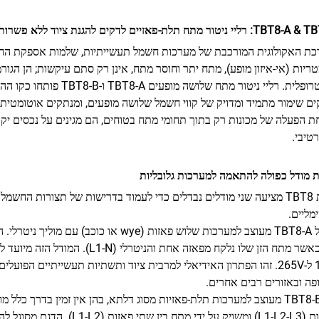
ליי ניטור מתח תלת-פאזיים לדקים להגנת ציוד ללא פשרות
ת האקולוגית המורכבת של מערכות חשמל תעשייתיות, שלמות אספקת החשמל 
ריות (אי-איזון מופע), מתח יתר וחוסר מתח, אינן רק סתם עיקשות; הן הגור
קטסטרופלית. רליי ניטור מ
ם שימור מתמיד ומדויק של קווי חשמל שלושה מופעים, ומנתקים אוטומטית את
 הפעלה של מכונות רק בתוך תחומי מתח בטוחים, הם מגינים על נכסים יק
טיבי.
 מודל כפולה להתאמה למערכות גלובליות
סדרת TBT8 מציעה שני מודלים נבדלים כדי לעמוד בדרישות של תצורות החשמ
מליים.
(N), כאשר מתח הזן שלו נלקח מפאזה א
פה ובאזורים רבים אחרים.
דגם TBT8-B מעוצב למערכות תלת-פאזיות מסוג דלתא, בהן אין זמין בדרך כל
הפאזות (L1-L2-L3) ומשויק על י