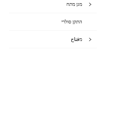
מגן מתח
התקן סולרי
מفتاح