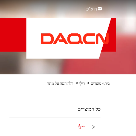
דוא"ל:
>
>
בית>
מוצרים
רֵילֶי
רלה הגנה על מתח
כל המוצרים
רֵילֶי