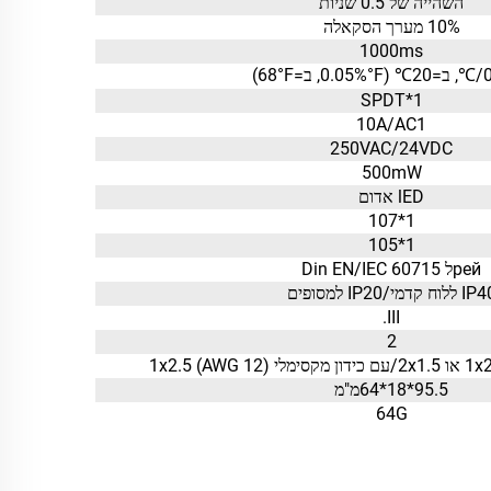
השהייה של 0.5 שניות
10% מערך הסקאלה
1000ms
68°F)
1*SPDT
10A/AC1
250VAC/24VDC
500mW
lED אדום
1*107
1*105
рейל Din EN/IEC 60715
 ללוח קדמי/IP20 למסופים
III.
2
95.5*18*64מ"מ
64G