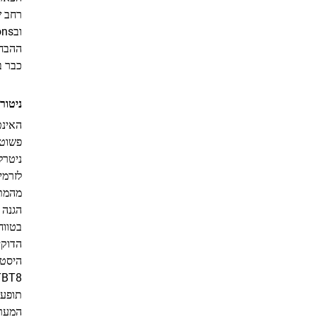
ובApplications מסוימות בצפון אמריקה.
ההבחנ
כבר ב
ניטור
פשוטי
מהמתח
הגנה 
בטווח של 2% עד 20% מהמתח הנומינלי הנבח
הדוקי
היסטר
המער