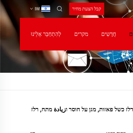
קבל הצעת מחיר
IW
ם
חֲדָשִים
מקרים
לְהִתְחַבֵּר אֵלֵינוּ
רלז כשל פאזות, מגן על חוסר וزيادة מתח, רלז