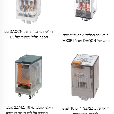
רילאי רב-תכליתי של DAQCN עם
רילאי רב-תכליתי אלקטרוני-מכני
הספק סליל נומינלי של 1.5
חדש של DAQCN מודל MK3P-I,
וואט‏/2.5 וולט-אמפר ו-11 פינים
מוצר נמכר בחום עם 11 פינים
רילאי קומפקטי 2Z/4Z, 10 אמפר
רילאי שקע 2Z‏/3Z לזרם 10 אמפר
– הרכבה על לוח חיבור או שקע
לבקרת תעשייתית