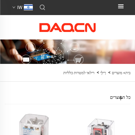
IW
>
>
בית>
מוצרים
רֵילֶי
רילאי למטרות כלליות
כל המוצרים