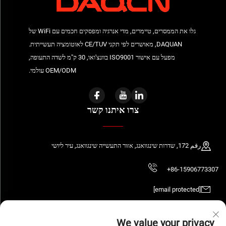
גלו את הממסרים, טיימרים, מדי אנרגיה ומפסקים חכמים עם WiFi של
DAQUAN, מאושרים לפי תקני CE/TUV לאוטומציה תעשייתית.
מפעל עם אישור ISO9001 בוונצ'ואו, 30 ק"מ לשדה התעופה,
OEM/ODM עולמי.
צרו איתנו קשר
رقم 172, שדרות שינגוואנג, אזור התעשייה שינגוואנג, עיר ליושי
+86-15906773307
[email protected]
We value your privacy