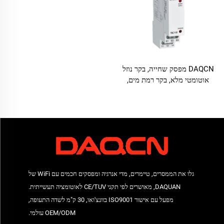
DAQCN מפסק שחייה, בקר נוזל
אוטומטי מלא, בקר רמת מים,
מפסק רמת נוזל
גלו את הממסרים, טיימרים, מדי אנרגיה ומפסקים חכמים עם WiFi של
DAQUAN, מאושרים לפי תקני CE/TUV לאוטומציה תעשייתית.
מפעל עם אישור ISO9001 בוונצ'ואו, 30 ק"מ לשדה התעופה,
OEM/ODM עולמי.