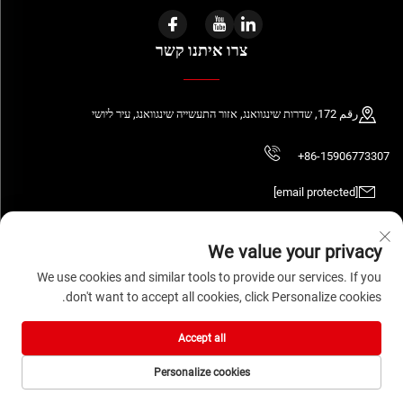
צרו איתנו קשר
رقم 172, שדרות שינגוואנג, אזור התעשייה שינגוואנג, עיר ליושי
+86-15906773307
[email protected]
We value your privacy
We use cookies and similar tools to provide our services. If you
כל הזכויות שמורות © 2026 WENZHOU DAQUAN ELECTRIC CO.,LTD
מדיניות הפרטיות
don't want to accept all cookies, click Personalize cookies.
Accept all
Personalize cookies
דף הבית
מוצרים
דוא"ל
טל