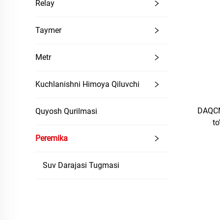
Relay
Taymer
Metr
Kuchlanishni Himoya Qiluvchi
DAQCN 
Quyosh Qurilmasi
to
bosh
Peremika
boshqa
Suv Darajasi Tugmasi