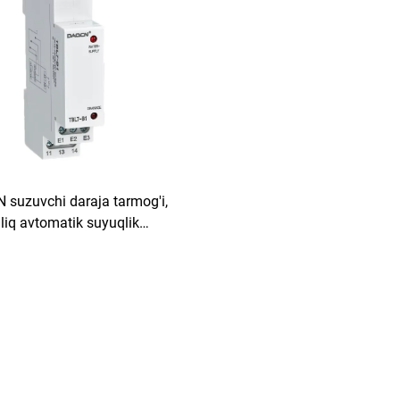
suzuvchi daraja tarmog'i,
'liq avtomatik suyuqlik
qaruvchisi, suv darajasi
ruvchisi, suyuqlik darajasi
tarmog'i