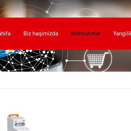
hifa
Biz haqimizda
Mahsulotlar
Yangili