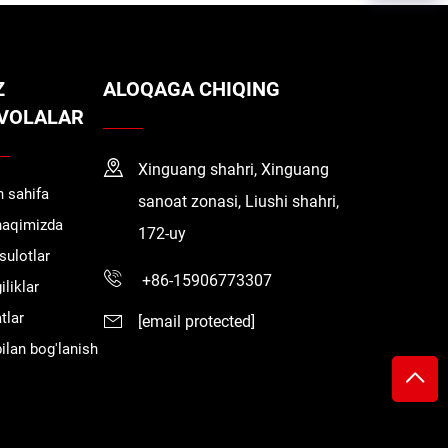
Z
ALOQAGA CHIQING
VOLALAR
Xinguang shahri, Xinguang
 sahifa
sanoat zonasi, Liushi shahri,
haqimizda
172-uy
ulotlar
+86-15906773307
iliklar
tlar
[email protected]
bilan bog'lanish