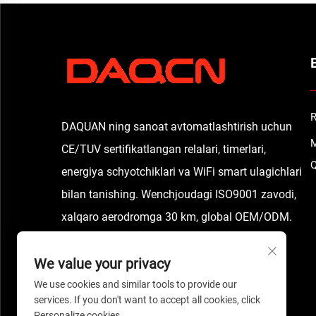
R
DAQUAN ning sanoat avtomatlashtirish uchun
M
CE/TUV sertifikatlangan relalari, timerlari,
Q
energiya schyotchiklari va WiFi smart ulagichlari
bilan tanishing. Wenchjoudagi ISO9001 zavodi,
xalqaro aerodromga 30 km, global OEM/ODM.
We value your privacy
We use cookies and similar tools to provide our
services. If you don't want to accept all cookies, click
Personalize cookies.