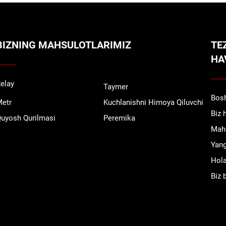
BIZNING MAHSULOTLARIMIZ
TE
HA
elay
Taymer
Bosh
etr
Kuchlanishni Himoya Qiluvchi
Biz 
uyosh Qurilmasi
Peremika
Mahs
Yang
Hola
Biz 