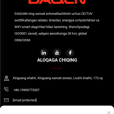
DAQUAN ning sanoat avtomatlashtirish uchun CE/TUV
sertifikatlangan relalari, timerlari, energiya schyotchiklari va
WiFi smart ulagichlari bilan tanishing. Wenchjoudagi
ISO9001 zavodi, xalqaro aerodromga 30 km, global
OEM/ODM.
ALOQAGA CHIQING
Xinguang shahri, Xinguang sanoat zonasi, Liushi shahri, 172-uy
+86-15906773307
[email protected]