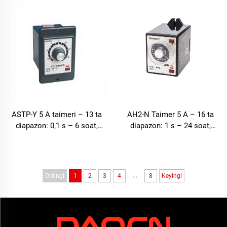
kechikish
ASTP-Y 5 A taimeri – 13 ta
AH2-N Taimer 5 A – 16 ta
diapazon: 0,1 s – 6 soat,
diapazon: 1 s – 24 soat,
panelda kechikish
panelga o'rnatiladigan
...
Oldingi
1
2
3
4
8
Keyingi