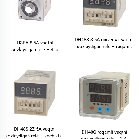
DH48S-S 5A universal vaqtni
H3BA-8 5A vaqtni
sozlaydigan rele – raqamli
sozlaydigan rele – 4 ta
rele, kechikish 0,1 s–99 soat
diapazon: kechikish 0,05 s–
100 soat
DH48S-2Z 5A vaqtni
DH48G raqamli vaqtni
sozlaydigan rele – kechikish