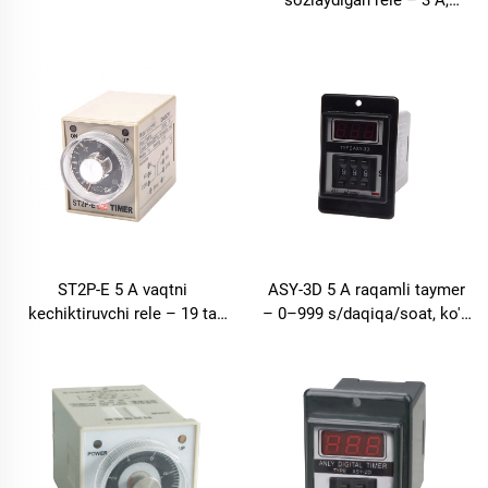
sozlaydigan rele – 3 A,
0,01 s–99 soat, ikkita
yoqish/ochish/tsikl
chiqishli kechikishli rele
kechikishi, 9999 soat
ST2P-E 5 A vaqtni
ASY-3D 5 A raqamli taymer
kechiktiruvchi rele – 19 ta
– 0–999 s/daqiqa/soat, ko'p
diapazon (1 s – 24 soat),
funksiyali rele
panelga o'rnatiladi