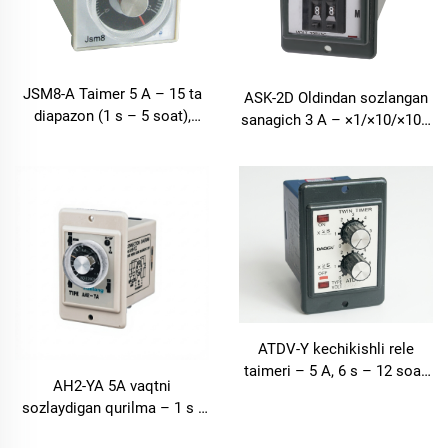
JSM8-A Taimer 5 A – 15 ta
ASK-2D Oldindan sozlangan
diapazon (1 s – 5 soat),
sanagich 3 A – ×1/×10/×100,
panelga o'rnatiladi
panelga o'rnatiladi
ATDV-Y kechikishli rele
taimeri – 5 A, 6 s – 12 soat,
AH2-YA 5A vaqtni
keng kuchlanish diapazoni
sozlaydigan qurilma – 1 s -
30 soatli ko'p diapazonli