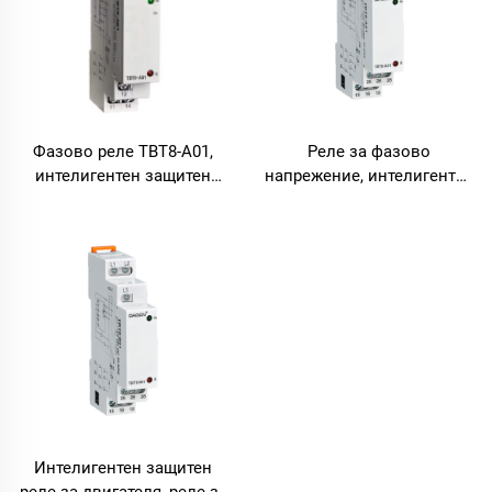
Фазово реле TBT8-A01,
Реле за фазово
интелигентен защитен
напрежение, интелигентна
апарат за
защита за двигателя,
електродвигатели, реле за
защита от претоварване
защита от претоварване
по напрежение, реле за
по напрежение, реле за
прекъсване на фаза
авария на фаза
Интелигентен защитен