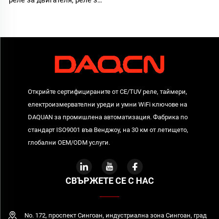
реле за двигателя, реле за
прекъсване на фаза,
защита от прекомерно и
недостатъчно напрежение,
реле за фазово
напрежение
Открийте сертифицираните от CE/TUV реле, таймери,
електроизмервателни уреди и умни WiFi ключове на
DAQUAN за промишлена автоматизация. Фабрика по
стандарт ISO9001 във Венджоу, на 30 км от летището,
глобални OEM/ODM услуги.
СВЪРЖЕТЕ СЕ С НАС
No. 172, проспект Сингоан, индустриална зона Сингоан, град