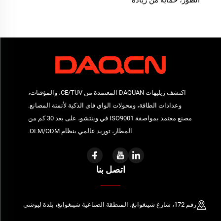
الطور، حماية من زيادة
وانخفاض الجهد، ريلاي جهد
الطور
اكتشف ريليهات DAQUAN المعتمدة من CE/TUV، والمؤقتات،
وعدادات الطاقة، ومحولات الواي فاي الذكية لأتمتة المصانع.
مصنع معتمد بمواصفة ISO9001 في وينتشو، على بعد 30 كم من
المطار، توريد عالمي بنظام OEM/ODM.
اتصل بنا
رقم 172، شارع شينغوانغ، المنطقة الصناعية شينغوانغ، بلدة ليوشي