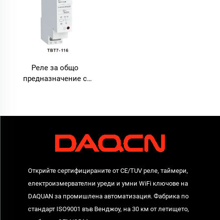
Реле за общо
предназначение с
междинна мощност
110V/230V AC/DC за
промишлени командни
табла
Открийте сертифицираните от CE/TUV реле, таймери,
електроизмервателни уреди и умни WiFi ключове на
DAQUAN за промишлена автоматизация. Фабрика по
стандарт ISO9001 във Венджоу, на 30 км от летището,