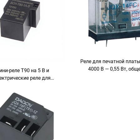
Реле для печатной платы,
4000 В — 0,55 Вт, общ
ни-реле T90 на 5 В и
назначения
ектрические реле для
чатной платы T95, T73