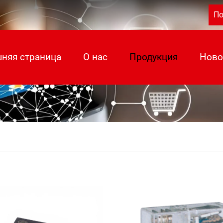
По
няя страница
О нас
Продукция
Ново