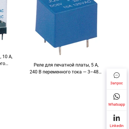
 10 А,
его
Реле для печатной платы, 5 А,
240 В переменного тока — 3–48 В
постоянного тока, низкое
Запрос
энергопотребление, 0,36 Вт
Whatsapp
Linkedin