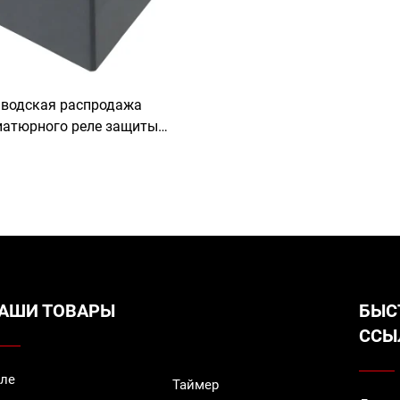
водская распродажа
атюрного реле защиты
ной платы для источника
питания T91
АШИ ТОВАРЫ
БЫС
ССЫ
ле
Таймер