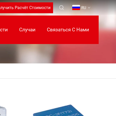
лучить Расчёт Стоимости
RU
сти
Случаи
Связаться С Нами