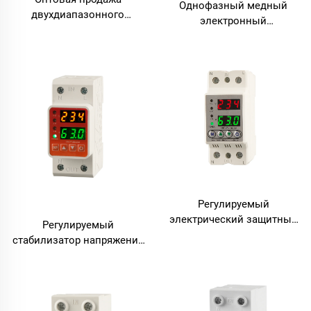
Однофазный медный
двухдиапазонного
электронный
защитного устройства с
автоматический
регулируемым
выключатель с функцией
напряжением: 220 В, 40
автоматического
А/63 А, двухполюсный
восстановления и
стабилизатор
защитой от повышенного/
перенапряжения
пониженного напряжения,
переменный ток
Регулируемый
электрический защитный
Регулируемый
прибор с двойным
стабилизатор напряжения
дисплеем, 220 В,
с реле и защитой от
непрерывная онлайн-
повышенного и
защита от
пониженного напряжения,
перенапряжения и
а также защитой от