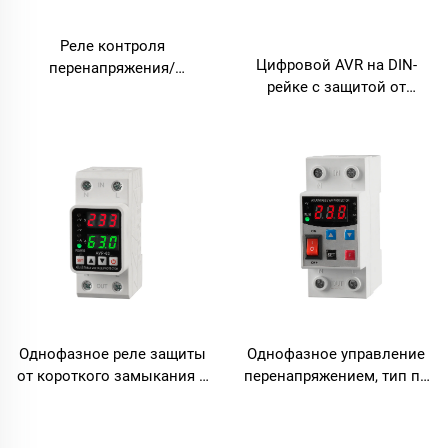
Реле контроля
Цифровой AVR на DIN-
перенапряжения/
рейке с защитой от
пониженного напряжения,
перенапряжения и
монтируемое на DIN-рейку,
перегрузки по току, 220
с автоматическим
В/230 В переменного тока,
восстановлением,
50/60 Гц, реле контроля
регулируемыми
напряжения на DIN-рейке
настройками и
светодиодным
индикатором
Однофазное управление
Однофазное реле защиты
перенапряжением, тип по
от короткого замыкания и
переменному току,
перенапряжения/
регулируемый
пониженного напряжения
предохранитель по
переменного тока 220 В с