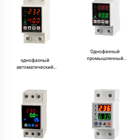
пониженного напряжения,
перегрузки по
светодиодный дисплей
переменному току
Однофазный
промышленный
однофазный
защитный прибор от
автоматический
перенапряжения и
выключатель на 230 В с
пониженного напряжения,
медными контактами и
220 В переменного тока,
функцией
электронная защита от
автоматического
перегрузки, выполненный
восстановления, с
из поликарбоната (PC),
регулируемой защитой по
для использования в
напряжению и
системах SVC
электронной защитой по
переменному току