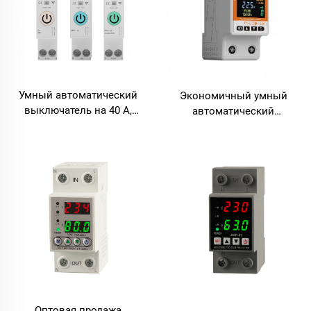
Умный автоматический
Экономичный умный
выключатель на 40 А,
автоматический
счётчик электроэнергии,
выключатель со
таймер-реле, выключатель
встроенным Wi-Fi-
с защитой от утечки тока,
выключателем, счётчиком
компактный пластиковый
электроэнергии и защитой
корпус
по напряжению для
умного дома —
совместимость с
платформой Tuya
Оптовая продажа