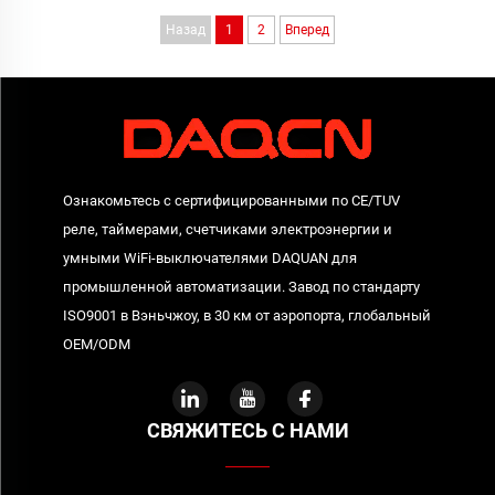
напряжению и току VA,
индикацией на LED-
Назад
1
2
Вперед
выход AVR-80 220 В для
дисплее, монтируемое на
использования с SVC
DIN-рейку, изготовленное
из поликарбоната
Ознакомьтесь с сертифицированными по CE/TUV
реле, таймерами, счетчиками электроэнергии и
умными WiFi-выключателями DAQUAN для
промышленной автоматизации. Завод по стандарту
ISO9001 в Вэньчжоу, в 30 км от аэропорта, глобальный
OEM/ODM
СВЯЖИТЕСЬ С НАМИ