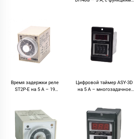
DH48G — 3 А, с функциями
реле с двумя выходами и
включения/выключения/
функцией задержки
циклической задержки,
максимальное время
задержки 9999 ч
Время задержки реле
Цифровой таймер ASY-3D
ST2P-E на 5 А – 19
на 5 А – многозадачное
диапазонов от 1 с до 24 ч,
реле с диапазоном от 0 до
монтаж на панель
999 с/мин/ч