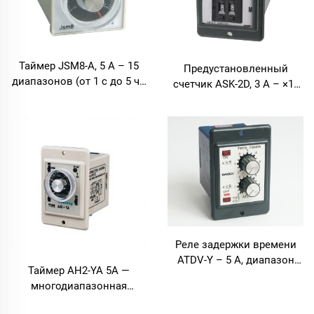
Таймер JSM8-A, 5 А – 15
Предустановленный
диапазонов (от 1 с до 5 ч),
счетчик ASK-2D, 3 А – ×1/
для монтажа на панель
×10/×100, для монтажа на
панель
Реле задержки времени
ATDV-Y – 5 А, диапазон
Таймер AH2-YA 5A —
задержки от 6 с до 12 ч,
многодиапазонная
широкий диапазон
задержка от 1 с до 30 ч
напряжения