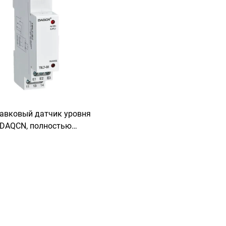
авковый датчик уровня
DAQCN, полностью
матический контроллер
ости, регулятор уровня
 датчик уровня жидкости