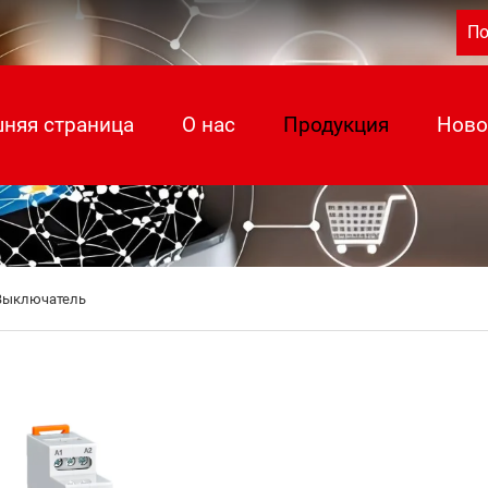
По
няя страница
О нас
Продукция
Ново
Выключатель