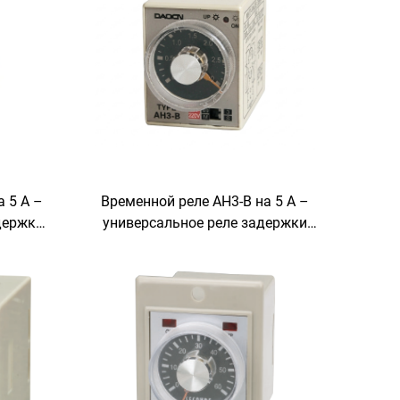
 5 А –
Временной реле AH3-B на 5 А –
держки
универсальное реле задержки
ажа на
времени для монтажа на панель