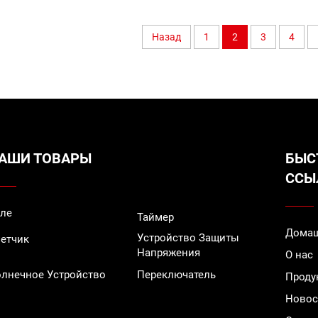
Назад
1
2
3
4
АШИ ТОВАРЫ
БЫС
ССЫ
ле
Таймер
Домаш
Устройство Защиты
етчик
Напряжения
О нас
лнечное Устройство
Переключатель
Проду
Новос