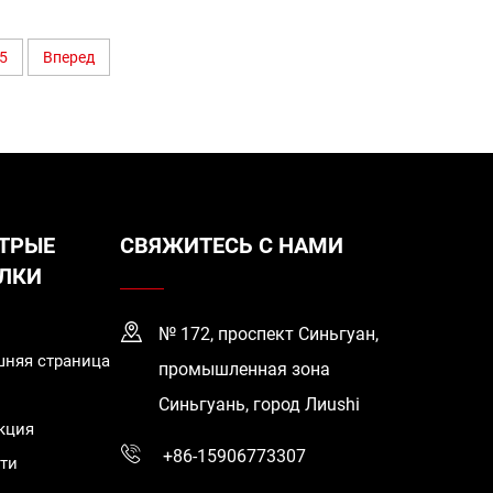
энергопотребление, 0,36 Вт
5
Вперед
ТРЫЕ
СВЯЖИТЕСЬ С НАМИ
ЛКИ
№ 172, проспект Синьгуан,
няя страница
промышленная зона
Синьгуань, город Лиushi
кция
+86-15906773307
ти