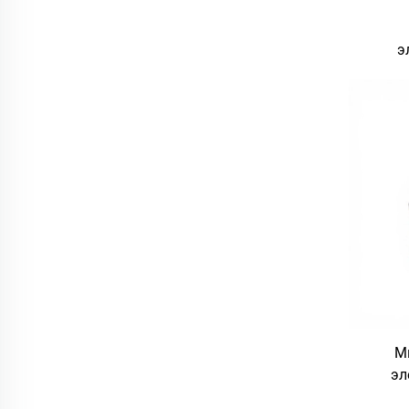
э
универ
п
Ми
эл
пе