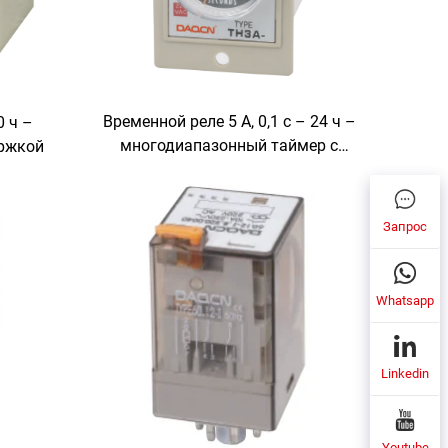
Временной реле 5 А, 0,1 с – 24 ч –
0 ч –
многодиапазонный таймер с
ержкой
задержкой
Запрос
Whatsapp
Linkedin
Youtube