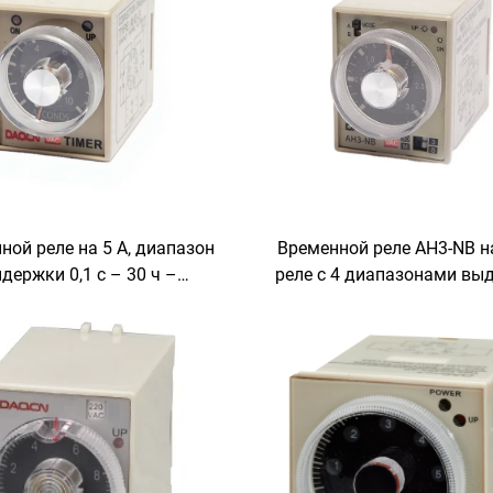
ной реле на 5 А, диапазон
Временной реле AH3-NB на
держки 0,1 с – 30 ч –
реле с 4 диапазонами вы
рсальное реле задержки
(3 с – 30 мин) для монт
времени
панель