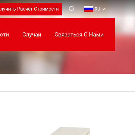
лучить Расчёт Стоимости
RU
сти
Случаи
Связаться С Нами