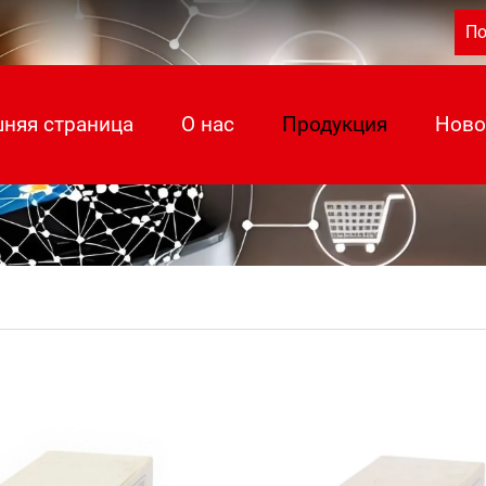
По
няя страница
О нас
Продукция
Ново