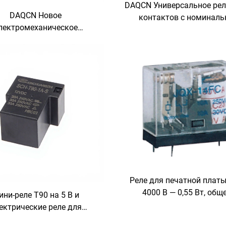
DAQCN Универсальное рел
DAQCN Новое
контактов с номиналь
лектромеханическое
мощностью обмотки 1,5 Вт
сальное реле MK3P-I, хит
В·А
родаж, 11 контактов
Реле для печатной платы,
4000 В — 0,55 Вт, общ
ни-реле T90 на 5 В и
назначения
ектрические реле для
чатной платы T95, T73