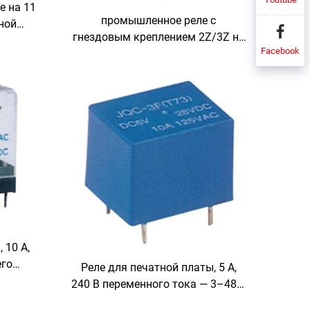
е на 11
промышленное реле с
ной
гнездовым креплением 2Z/3Z на
 / 2,5
Facebook
10 А
 10 А,
его
Реле для печатной платы, 5 А,
240 В переменного тока — 3–48 В
постоянного тока, низкое