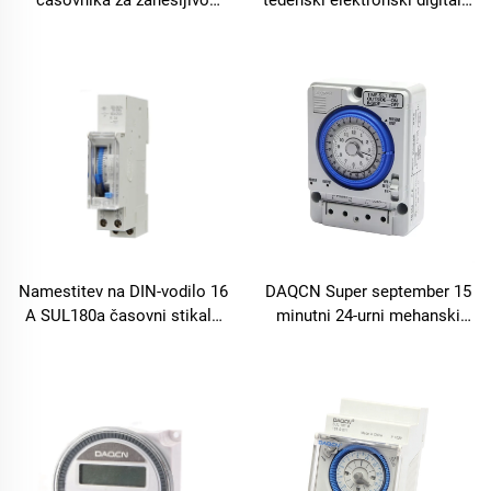
časovnika za zanesljivo
tedenski elektronski digitalni
upravljanje časa, ekonomični
časovnik
vtični časovnik
Namestitev na DIN-vodilo 16
DAQCN Super september 15
A SUL180a časovni stikalo
minutni 24-urni mehanski
24-urni dnevni program na
časovnik z največjim tokom
zalogi
16 A TB388