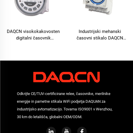
DAQCN visokokakovosten
Industrijski mehanski
digitalni časovnik
časovni stikalo DAQCN
programirljiv tedenski
Kitajske SUL181d, 24-urni
časovnik TM-619LHN
časovni stikalo z največjim
tokom 16 A
Odkrijte CE/TUV-certificirane relee, časovnike, merilnike
energije in pametne stikala WiFi podjetja DAQUAN za
industrijsko avtomatizacijo. Tovarna ISO9001 v Wenzhou,
30 km do letališča, globalni OEM/ODM.