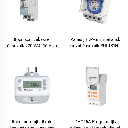
Stopniščni zakasneli
Zanesljiv 24-urni mehanski
časovnik 220 VAC 16 A za
krožni časovnik SUL181H iz
razsvetljavo
plastične mase za DIY
projekte
Ročni notranji stikalo
DHC15A Programirljivi