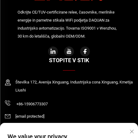
Odkrijte CE/TUV-certificirane relee, časovnike, merilnike
energije in pametne stikala WiFi podjetja DAQUAN za
industrijsko avtomatizacijo. Tovarna ISO9001 v Wenzhou,
30 km do letališča, globalni OEM/ODM.
STOPITE V STIK
Številka 172, Avenija Xinguang, Industrijska cona Xinguang, Kmetija
Liushi
+86-15906773307
[email protected]
We value your privacy