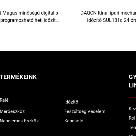
Magas minőségű digitális
DAQCN Kínai ipari mecha
 programozható heti időzítő
időzítő SUL181d 24 ór
TM-619LHN
időkapcsoló, legfeljebb 16
áramerősséggel
TERMÉKEINK
G
LI
Relé
Időzítő
Kez
Mérőeszköz
Feszültség Védelem
Ról
Napelemes Eszköz
Kapcsoló
Te