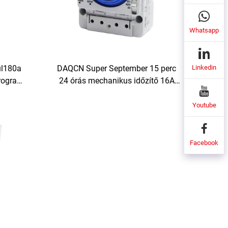
Whatsapp
ul180a
DAQCN Super September 15 perc
Linkedin
program
24 órás mechanikus időzítő 16A
maximális áramerősséggel TB388
Youtube
Facebook