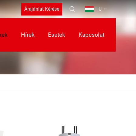
Árajánlat Kérése
HU
kek
Hírek
Esetek
Kapcsolat