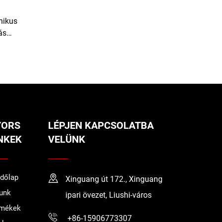
nikus
ás
 A-es
YORS
LÉPJEN KAPCSOLATBA
NKEK
VELÜNK
dőlap
Xinguang út 172., Xinguang
unk
ipari övezet, Liushi-város
rmékek
+86-15906773307