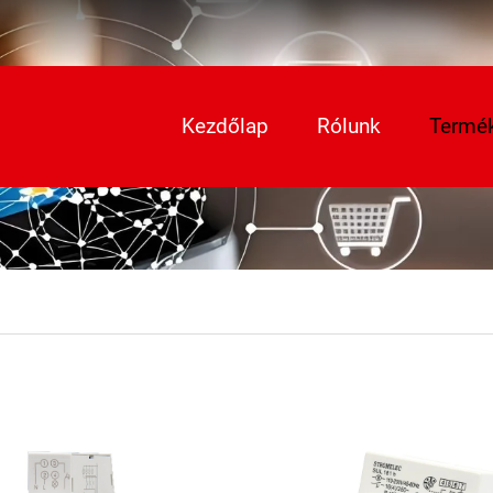
Kezdőlap
Rólunk
Termé