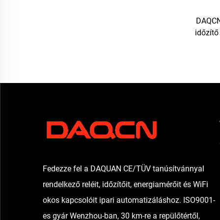
DAQCN 
időzítő
Fedezze fel a DAQUAN CE/TÜV tanúsítvánnyal
rendelkező reléit, időzítőit, energiamérőit és WiFi
okos kapcsolóit ipari automatizáláshoz. ISO9001-
es gyár Wenzhou-ban, 30 km-re a repülőtértől,