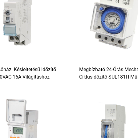
őházi Késleltetésű Időzítő
Megbízható 24-Órás Mech
0VAC 16A Világításhoz
Ciklusidőzítő SUL181H M
DIY Projektekhez