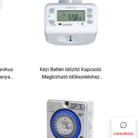
anikus
Kézi Beltéri Időzítő Kapcsoló
űanyag
Megbízható Időkezeléshez
Gazdaságos Falidugós Időzítő
Lekérdezés