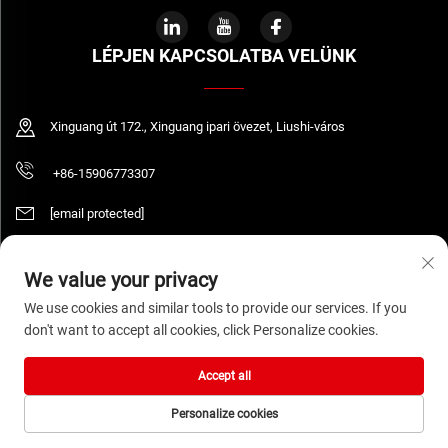
LÉPJEN KAPCSOLATBA VELÜNK
Xinguang út 172., Xinguang ipari övezet, Liushi-város
+86-15906773307
[email protected]
We value your privacy
Szerzői jog © 2026 WENZHOU DAQUAN ELECTRIC CO.,LTD Minden jog
We use cookies and similar tools to provide our services. If you
fenntartva.
Adatvédelmi irányelvek
don't want to accept all cookies, click Personalize cookies.
Accept all
Personalize cookies
KEZDŐLAP
TERMÉKEK
E-MAIL
TELEFON