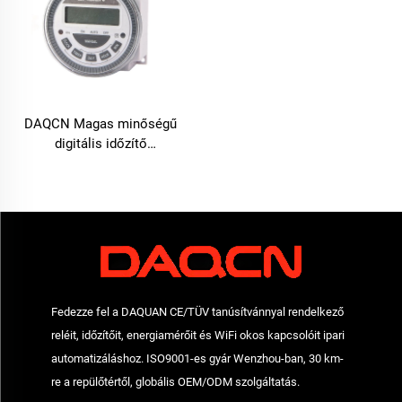
DAQCN Magas minőségű
digitális időzítő
programozható heti időzítő
TM-619LHN
Fedezze fel a DAQUAN CE/TÜV tanúsítvánnyal rendelkező
reléit, időzítőit, energiamérőit és WiFi okos kapcsolóit ipari
automatizáláshoz. ISO9001-es gyár Wenzhou-ban, 30 km-
re a repülőtértől, globális OEM/ODM szolgáltatás.