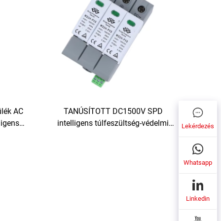
ülék AC
TANÚSÍTOTT DC1500V SPD
ligens
intelligens túlfeszültség-védelmi
Lekérdezés
lék SPD
készülék felesleges védelem
generátorhoz
Whatsapp
Linkedin