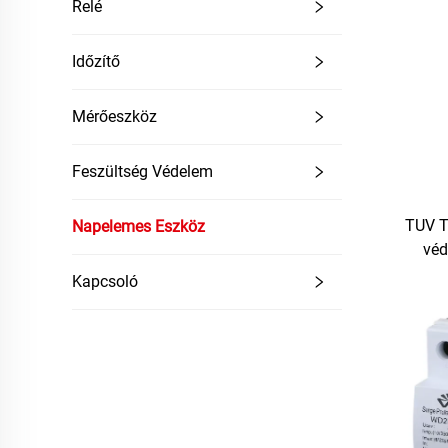
Relé
Időzítő
Mérőeszköz
Feszültség Védelem
TUV T
Napelemes Eszköz
véd
túlfe
Kapcsoló
túlfesz