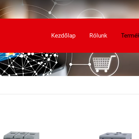
Kezdőlap
Rólunk
Termé