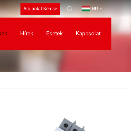
Árajánlat Kérése
HU
kek
Hírek
Esetek
Kapcsolat