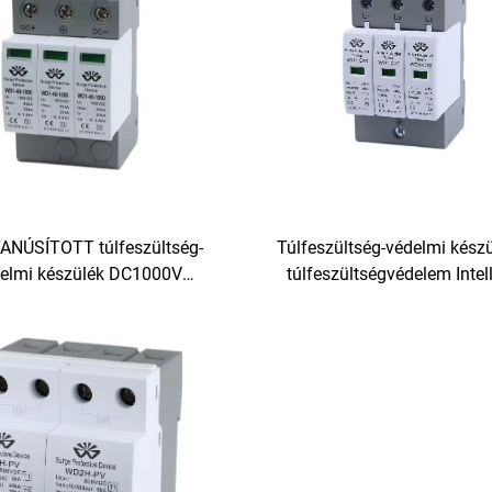
ANÚSÍTOTT túlfeszültség-
Túlfeszültség-védelmi kész
elmi készülék DC1000V
túlfeszültségvédelem Intel
szültségvédelem Intelligens
túlfeszültség-védelmi készü
ültség-védelmi készülék SPD