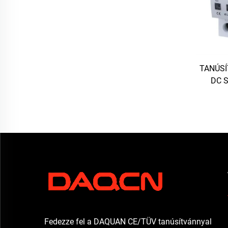
TANÚSÍT
DC S
Intell
Fedezze fel a DAQUAN CE/TÜV tanúsítvánnyal