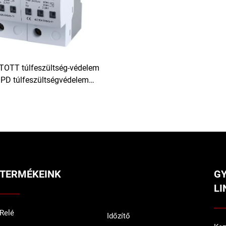
OTT túlfeszültség-védelem
PD túlfeszültségvédelem
igens túlfeszültség-védelmi
készülék
TERMÉKEINK
G
LI
Relé
Időzítő