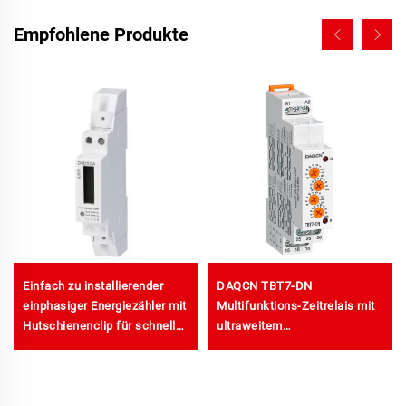
Empfohlene Produkte
Einfach zu installierender
DAQCN TBT7-DN
einphasiger Energiezähler mit
Multifunktions-Zeitrelais mit
Hutschienenclip für schnelle
ultraweitem
Installation
Betriebsspannungsbereich
von 24–240 V, Zeitrelais für
Hutschiene mit
Einschaltverzögerung