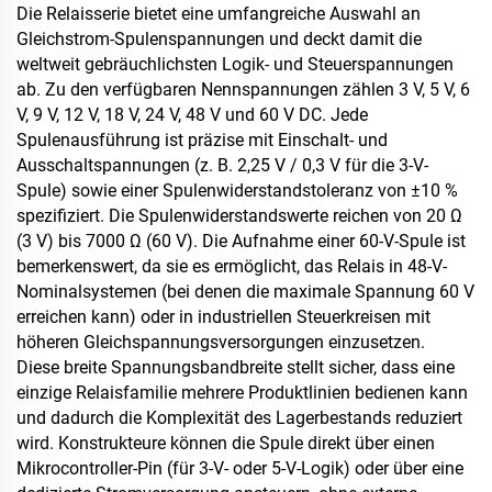
Die Relaisserie bietet eine umfangreiche Auswahl an
Gleichstrom-Spulenspannungen und deckt damit die
weltweit gebräuchlichsten Logik- und Steuerspannungen
ab. Zu den verfügbaren Nennspannungen zählen 3 V, 5 V, 6
V, 9 V, 12 V, 18 V, 24 V, 48 V und 60 V DC. Jede
Spulenausführung ist präzise mit Einschalt- und
Ausschaltspannungen (z. B. 2,25 V / 0,3 V für die 3-V-
Spule) sowie einer Spulenwiderstandstoleranz von ±10 %
spezifiziert. Die Spulenwiderstandswerte reichen von 20 Ω
(3 V) bis 7000 Ω (60 V). Die Aufnahme einer 60-V-Spule ist
bemerkenswert, da sie es ermöglicht, das Relais in 48-V-
Nominalsystemen (bei denen die maximale Spannung 60 V
erreichen kann) oder in industriellen Steuerkreisen mit
höheren Gleichspannungsversorgungen einzusetzen.
Diese breite Spannungsbandbreite stellt sicher, dass eine
einzige Relaisfamilie mehrere Produktlinien bedienen kann
und dadurch die Komplexität des Lagerbestands reduziert
wird. Konstrukteure können die Spule direkt über einen
Mikrocontroller-Pin (für 3-V- oder 5-V-Logik) oder über eine