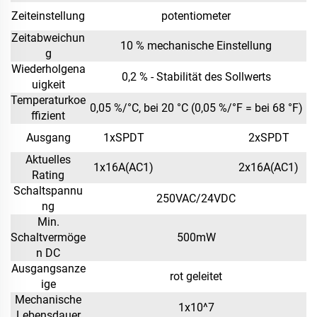
Zeiteinstellung
potentiometer
Zeitabweichun
10 % mechanische Einstellung
g
Wiederholgena
0,2 % - Stabilität des Sollwerts
uigkeit
Temperaturkoe
0,05 %/°C, bei 20 °C (0,05 %/°F = bei 68 °F)
ffizient
Ausgang
1xSPDT
2xSPDT
Aktuelles
1x16A(AC1)
2x16A(AC1)
Rating
Schaltspannu
250VAC/24VDC
ng
Min.
Schaltvermöge
500mW
n DC
Ausgangsanze
rot geleitet
ige
Mechanische
1x10^7
Lebensdauer