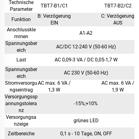
Technische
TBT7-B1/C1
TBT7-B2/C2
Parameter
B: Verzögerung
C: Verzögerung
Funktion
EIN
AUS
Anschlusskle
A1-A2
mmen
Spannungsber
AC/DC 12-240 V (50-60 Hz)
eich
Last
AC 0,09-3 VA / DC 0,05-1,7 W
Spannungsber
AC 230 V (50-60 Hz)
eich
Stromversorgu
AC max. 6 VA /
AC max. 6 VA /
ngseintrag
1,3 W
1,9 W
Versorgungssp
annungstolera
-15%;+10%
nz
Versorgungsa
grünes LED
nzeige
Zeitbereiche
0,1 s - 10 Tage, ON, OFF