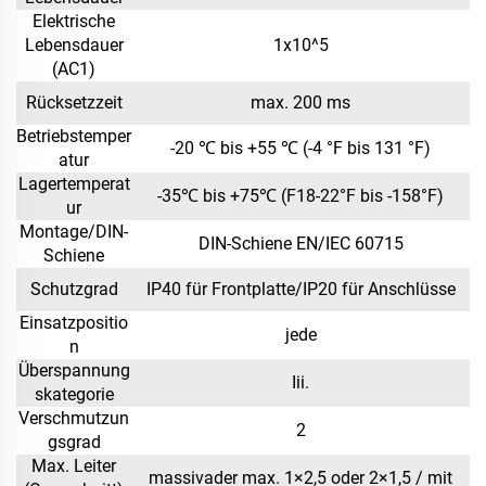
Elektrische
Lebensdauer
1x10^5
(AC1)
Rücksetzzeit
max. 200 ms
Betriebstemper
-20 ℃ bis +55 ℃ (-4 °F bis 131 °F)
atur
Lagertemperat
-35℃ bis +75℃ (F18-22°F bis -158°F)
ur
Montage/DIN-
DIN-Schiene EN/IEC 60715
Schiene
Schutzgrad
IP40 für Frontplatte/IP20 für Anschlüsse
Einsatzpositio
jede
n
Überspannung
Iii.
skategorie
Verschmutzun
2
gsgrad
Max. Leiter
massivader max. 1×2,5 oder 2×1,5 / mit