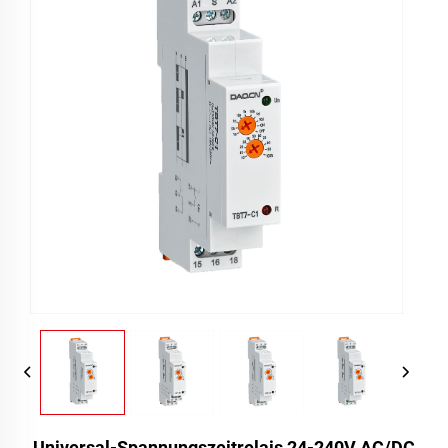
Universal-Spannungszeitrelais 24-240V AC/DC