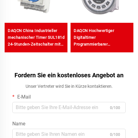
DAQCN China Industrieller
DAQCN Hochwertiger
mechanischer Timer SUL181d
Digitaltimer
hstrom-
24-Stunden-Zeitschalter mit
Programmierbarer
maximal 16 A Strom
Wochentimer TM-619LHN
Fordern Sie ein kostenloses Angebot an
Unser Vertreter wird Sie in Kürze kontaktieren.
E-Mail
0/100
Name
0/100