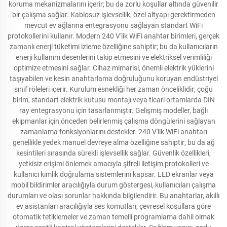
koruma mekanizmalarını içerir; bu da zorlu koşullar altında güvenilir
bir çalışma sağlar. Kablosuz işlevsellik, özel altyapı gerektirmeden
mevcut ev ağlarına entegrasyonu sağlayan standart WiFi
protokollerini kullanır. Modern 240 V'lik WiFi anahtar birimleri, gerçek
zamanlı enerji tüketimi izleme özelliğine sahiptir; bu da kullanıcıların
enerji kullanım desenlerini takip etmesini ve elektriksel verimliliği
optimize etmesini sağlar. Cihaz mimarisi, önemli elektrik yüklerini
taşıyabilen ve kesin anahtarlama doğruluğunu koruyan endüstriyel
sınıf röleleri içerir. Kurulum esnekliği her zaman önceliklidir; çoğu
birim, standart elektrik kutusu montajı veya ticari ortamlarda DIN
ray entegrasyonu için tasarlanmıştır. Gelişmiş modeller, bağlı
ekipmanlar için önceden belirlenmiş çalışma döngülerini sağlayan
zamanlama fonksiyonlarını destekler. 240 V'lik WiFi anahtarı
genellikle yedek manuel devreye alma özelliğine sahiptir; bu da ağ
kesintileri sırasında sürekli işlevsellik sağlar. Güvenlik özellikleri,
yetkisiz erişimi önlemek amacıyla şifreli iletişim protokolleri ve
kullanıcı kimlik doğrulama sistemlerini kapsar. LED ekranlar veya
mobil bildirimler aracılığıyla durum göstergesi, kullanıcıları çalışma
durumları ve olası sorunlar hakkında bilgilendirir. Bu anahtarlar, akıllı
ev asistanları aracılığıyla ses komutları, çevresel koşullara göre
otomatik tetiklemeler ve zaman temelli programlama dahil olmak