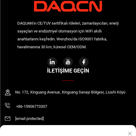
DAQUAN'ın CE/TUV sertifikalı röleleri, zamanlayıcıları, enerji
sayaçları ve endüstriyel otomasyon için WiFi akıllı
anahtarlarını keşfedin. Wenzhou'da ISO9001 fabrika,
havalimanına 30 km, küresel OEM/ODM.
İLETIŞIME GEÇIN
No. 172, Xinguang Avenue, Xinguang Sanayi Bölgesi, Liushi Köyü
+86-15906773307
[email protected]