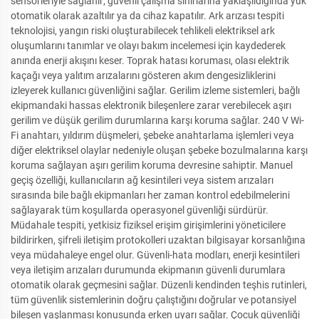
sensörleriyle sağlanır; güvenli çalışma sınırlarına yaklaşıldığında yük
otomatik olarak azaltılır ya da cihaz kapatılır. Ark arızası tespiti
teknolojisi, yangın riski oluşturabilecek tehlikeli elektriksel ark
oluşumlarını tanımlar ve olayı bakım incelemesi için kaydederek
anında enerji akışını keser. Toprak hatası koruması, olası elektrik
kaçağı veya yalıtım arızalarını gösteren akım dengesizliklerini
izleyerek kullanıcı güvenliğini sağlar. Gerilim izleme sistemleri, bağlı
ekipmandaki hassas elektronik bileşenlere zarar verebilecek aşırı
gerilim ve düşük gerilim durumlarına karşı koruma sağlar. 240 V Wi-
Fi anahtarı, yıldırım düşmeleri, şebeke anahtarlama işlemleri veya
diğer elektriksel olaylar nedeniyle oluşan şebeke bozulmalarına karşı
koruma sağlayan aşırı gerilim koruma devresine sahiptir. Manuel
geçiş özelliği, kullanıcıların ağ kesintileri veya sistem arızaları
sırasında bile bağlı ekipmanları her zaman kontrol edebilmelerini
sağlayarak tüm koşullarda operasyonel güvenliği sürdürür.
Müdahale tespiti, yetkisiz fiziksel erişim girişimlerini yöneticilere
bildirirken, şifreli iletişim protokolleri uzaktan bilgisayar korsanlığına
veya müdahaleye engel olur. Güvenli-hata modları, enerji kesintileri
veya iletişim arızaları durumunda ekipmanın güvenli durumlara
otomatik olarak geçmesini sağlar. Düzenli kendinden teşhis rutinleri,
tüm güvenlik sistemlerinin doğru çalıştığını doğrular ve potansiyel
bileşen yaşlanması konusunda erken uyarı sağlar. Çocuk güvenliği