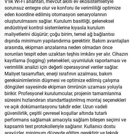
V'lik Wi-Fi anahtarı, mevcut akıllı ev ekosistemleriyle
sorunsuz entegre olur ve konforu ile verimliliği optimize
eden koordine edilmiş otomasyon senaryolarının
oluşturulmasını sağlar. Kurulum basitliği, geleneksel
endüstriyel kontrol sistemlerine kıyasla kurulum
maliyetlerini düşürür; çoğu birim, temel ağ bağlantısı
dışında minimum yapılandırma gerektirir. Bakım avantajları
arasında, ekipman arızalarına neden olmadan önce
sorunları tespit eden uzaktan teşhis imkânı yer alır. Cihazın
kayıtlama (logging) yetenekleri, uyumluluk raporlaması ve
verimlilik analizi için değerli operasyonel veriler sağlar.
Maliyet tasarrufları, enerji israfının azalması, bakım
gereksinimlerinin düşmesi ve optimize edilmiş çalışma
döngüleri sayesinde ekipman ömrünün uzaması yoluyla
birikir. Profesyonel kurulumcular, projenin tamamlanma
süresini hızlandıran standartlaştırılmış montaj seçenekleri
ve açık dokümantasyonu takdir eder. Uzun vadeli
güvenilirlik, çeşitli çevresel koşullar altında tutarlı
performans sağlamak amacıyla sağlam bileşen seçimi ve
kapsamlı test protokolleriyle sağlanır. Kullanıcı dostu
arayüzler, minimum düzeyde eğitim gerektirir ve teknik