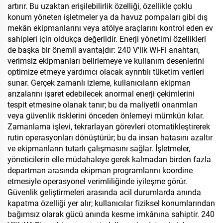
artırır. Bu uzaktan erişilebilirlik özelliği, özellikle çoklu
konum yöneten işletmeler ya da havuz pompaları gibi dış
mekân ekipmanlarını veya atölye araçlarını kontrol eden ev
sahipleri için oldukça değerlidir. Enerji yönetimi özellikleri
de başka bir önemli avantajdır: 240 V'lik Wi-Fi anahtarı,
verimsiz ekipmanları belirlemeye ve kullanım desenlerini
optimize etmeye yardımcı olacak ayrıntılı tüketim verileri
sunar. Gerçek zamanlı izleme, kullanıcıların ekipman
arızalarını işaret edebilecek anormal enerji çekimlerini
tespit etmesine olanak tanır; bu da maliyetli onarımları
veya güvenlik risklerini önceden önlemeyi mümkün kılar.
Zamanlama işlevi, tekrarlayan görevleri otomatikleştirerek
rutin operasyonları dönüştürür; bu da insan hatasını azaltır
ve ekipmanların tutarlı çalışmasını sağlar. İşletmeler,
yöneticilerin elle müdahaleye gerek kalmadan birden fazla
departman arasında ekipman programlarını koordine
etmesiyle operasyonel verimliliğinde iyileşme görür.
Güvenlik geliştirmeleri arasında acil durumlarda anında
kapatma özelliği yer alır; kullanıcılar fiziksel konumlarından
bağımsız olarak gücü anında kesme imkânına sahiptir. 240