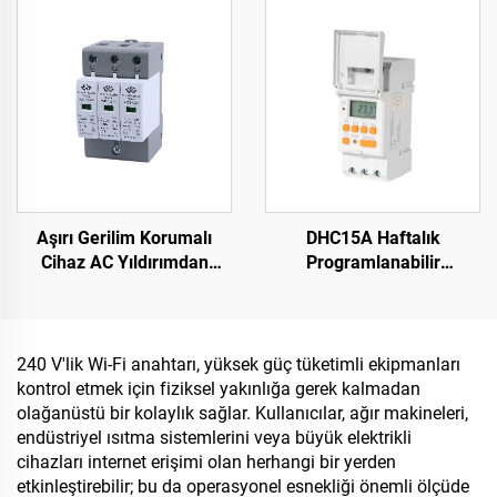
Zamanlayıcı TM-619LHN
Aşırı Gerilim Korumalı
DHC15A Haftalık
Cihaz AC Yıldırımdan
Programlanabilir
Koruma Cihazı Akıllı Aşırı
Elektronik Dijital
Gerilim Korumalı Cihaz
Zamanlayıcı
SPD
240 V'lik Wi-Fi anahtarı, yüksek güç tüketimli ekipmanları
kontrol etmek için fiziksel yakınlığa gerek kalmadan
olağanüstü bir kolaylık sağlar. Kullanıcılar, ağır makineleri,
endüstriyel ısıtma sistemlerini veya büyük elektrikli
cihazları internet erişimi olan herhangi bir yerden
etkinleştirebilir; bu da operasyonel esnekliği önemli ölçüde