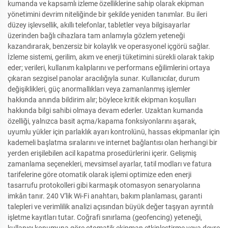
kumanda ve kapsamlı izleme özelliklerine sahip olarak ekipman
yönetimini devrim niteliğinde bir şekilde yeniden tanımlar. Bu ileri
düzey işlevsellik, akıllı telefonlar, tabletler veya bilgisayarlar
üzerinden bağlı cihazlara tam anlamıyla gözlem yeteneği
kazandırarak, benzersiz bir kolaylık ve operasyonel içgörü sağlar.
İzleme sistemi, gerilim, akım ve enerji tüketimini sürekli olarak takip
eder; verileri, kullanım kalıplarını ve performans eğilimlerini ortaya
çıkaran sezgisel panolar aracılığıyla sunar. Kullanıcılar, durum
değişiklikleri, güç anormallıkları veya zamanlanmış işlemler
hakkında anında bildirim alır; böylece kritik ekipman koşulları
hakkında bilgi sahibi olmaya devam ederler. Uzaktan kumanda
özelliği, yalnızca basit açma/kapama fonksiyonlarını aşarak,
uyumlu yükler için parlaklık ayarı kontrolünü, hassas ekipmanlar için
kademeli başlatma sıralarını ve internet bağlantısı olan herhangi bir
yerden erişilebilen acil kapatma prosedürlerini içerir. Gelişmiş
zamanlama seçenekleri, mevsimsel ayarlar, tatil modları ve fatura
tarifelerine göre otomatik olarak işlemi optimize eden enerji
tasarrufu protokolleri gibi karmaşık otomasyon senaryolarına
imkân tanır. 240 V'lik Wi-Fi anahtarı, bakım planlaması, garanti
talepleri ve verimlilik analizi açısından büyük değer taşıyan ayrıntılı
işletme kayıtları tutar. Coğrafi sınırlama (geofencing) yeteneği,