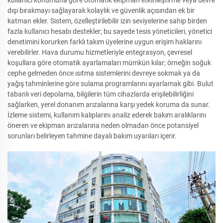
kullanıcı konumuna göre otomatik ekipman etkinleştirme veya devre
dışı bırakmayı sağlayarak kolaylık ve güvenlik açısından ek bir
katman ekler. Sistem, özelleştirilebilir izin seviyelerine sahip birden
fazla kullanıcı hesabı destekler; bu sayede tesis yöneticileri, yönetici
denetimini korurken farklı takım üyelerine uygun erişim haklarını
verebilirler. Hava durumu hizmetleriyle entegrasyon, çevresel
koşullara göre otomatik ayarlamaları mümkün kılar; örneğin soğuk
cephe gelmeden önce ısıtma sistemlerini devreye sokmak ya da
yağış tahminlerine göre sulama programlarını ayarlamak gibi. Bulut
tabanlı veri depolama, bilgilerin tüm cihazlarda erişilebilirliğini
sağlarken, yerel donanım arızalarına karşı yedek koruma da sunar.
İzleme sistemi, kullanım kalıplarını analiz ederek bakım aralıklarını
öneren ve ekipman arızalarına neden olmadan önce potansiyel
sorunları belirleyen tahmine dayalı bakım uyarıları içerir.