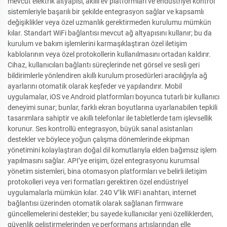
mevcut elektrik altyapısı, akıllı ev platformları ve endüstriyel kontrol
sistemleriyle başarılı bir şekilde entegrasyon sağlar ve kapsamlı
değişiklikler veya özel uzmanlık gerektirmeden kurulumu mümkün
kılar. Standart WiFi bağlantısı mevcut ağ altyapısını kullanır; bu da
kurulum ve bakım işlemlerini karmaşıklaştıran özel iletişim
kablolarının veya özel protokollerin kullanılmasını ortadan kaldırır.
Cihaz, kullanıcıları bağlantı süreçlerinde net görsel ve sesli geri
bildirimlerle yönlendiren akıllı kurulum prosedürleri aracılığıyla ağ
ayarlarını otomatik olarak keşfeder ve yapılandırır. Mobil
uygulamalar, iOS ve Android platformları boyunca tutarlı bir kullanıcı
deneyimi sunar; bunlar, farklı ekran boyutlarına uyarlanabilen tepkili
tasarımlara sahiptir ve akıllı telefonlar ile tabletlerde tam işlevsellik
korunur. Ses kontrollü entegrasyon, büyük sanal asistanları
destekler ve böylece yoğun çalışma dönemlerinde ekipman
yönetimini kolaylaştıran doğal dil komutlarıyla elden bağımsız işlem
yapılmasını sağlar. API’ye erişim, özel entegrasyonu kurumsal
yönetim sistemleri, bina otomasyon platformları ve belirli iletişim
protokolleri veya veri formatları gerektiren özel endüstriyel
uygulamalarla mümkün kılar. 240 V’lik WiFi anahtarı, internet
bağlantısı üzerinden otomatik olarak sağlanan firmware
güncellemelerini destekler; bu sayede kullanıcılar yeni özelliklerden,
güvenlik geliştirmelerinden ve performans artışlarından elle