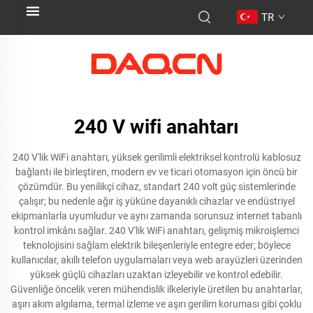
TR
240 V wifi anahtarı
240 V'lik WiFi anahtarı, yüksek gerilimli elektriksel kontrolü kablosuz
bağlantı ile birleştiren, modern ev ve ticari otomasyon için öncü bir
çözümdür. Bu yenilikçi cihaz, standart 240 volt güç sistemlerinde
çalışır; bu nedenle ağır iş yüküne dayanıklı cihazlar ve endüstriyel
ekipmanlarla uyumludur ve aynı zamanda sorunsuz internet tabanlı
kontrol imkânı sağlar. 240 V'lik WiFi anahtarı, gelişmiş mikroişlemci
teknolojisini sağlam elektrik bileşenleriyle entegre eder; böylece
kullanıcılar, akıllı telefon uygulamaları veya web arayüzleri üzerinden
yüksek güçlü cihazları uzaktan izleyebilir ve kontrol edebilir.
Güvenliğe öncelik veren mühendislik ilkeleriyle üretilen bu anahtarlar,
aşırı akım algılama, termal izleme ve aşırı gerilim koruması gibi çoklu