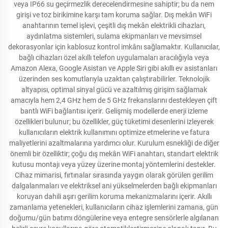
veya IP66 su geçirmezlik derecelendirmesine sahiptir; bu da nem
girişi ve toz birikimine karşı tam koruma sağlar. Dış mekân WiFi
anahtarının temel işlevi, çeşitli dış mekân elektrikli cihazları,
aydınlatma sistemleri, sulama ekipmanları ve mevsimsel
dekorasyonlar için kablosuz kontrol imkânı sağlamaktır. Kullanıcılar,
bağlı cihazları özel akıllı telefon uygulamaları aracılığıyla veya
Amazon Alexa, Google Asistan ve Apple Siri gibi akıllı ev asistanları
üzerinden ses komutlarıyla uzaktan çalıştırabilirler. Teknolojik
altyapısı, optimal sinyal gücü ve azaltılmış girişim sağlamak
amacıyla hem 2,4 GHz hem de 5 GHz frekanslarını destekleyen çift
bantlı WiFi bağlantısı içerir. Gelişmiş modellerde enerji izleme
özellikleri bulunur; bu özellikler, güç tüketimi desenlerini izleyerek
kullanıcıların elektrik kullanımını optimize etmelerine ve fatura
maliyetlerini azaltmalarına yardımcı olur. Kurulum esnekliği de diğer
önemli bir özelliktir; çoğu dış mekân WiFi anahtarı, standart elektrik
kutusu montajı veya yüzey üzerine montaj yöntemlerini destekler.
Cihaz mimarisi, fırtınalar sırasında yaygın olarak görülen gerilim
dalgalanmaları ve elektriksel ani yükselmelerden bağlı ekipmanları
koruyan dahili aşırı gerilim koruma mekanizmalarını içerir. Akıllı
zamanlama yetenekleri, kullanıcıların cihaz işlemlerini zamana, gün
doğumu/gün batımı döngülerine veya entegre sensörlerle algılanan