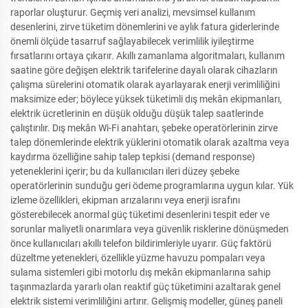
raporlar oluşturur. Geçmiş veri analizi, mevsimsel kullanım
desenlerini, zirve tüketim dönemlerini ve aylık fatura giderlerinde
önemli ölçüde tasarruf sağlayabilecek verimlilik iyileştirme
fırsatlarını ortaya çıkarır. Akıllı zamanlama algoritmaları, kullanım
saatine göre değişen elektrik tarifelerine dayalı olarak cihazların
çalışma sürelerini otomatik olarak ayarlayarak enerji verimliliğini
maksimize eder; böylece yüksek tüketimli dış mekân ekipmanları,
elektrik ücretlerinin en düşük olduğu düşük talep saatlerinde
çalıştırılır. Dış mekân Wi-Fi anahtarı, şebeke operatörlerinin zirve
talep dönemlerinde elektrik yüklerini otomatik olarak azaltma veya
kaydırma özelliğine sahip talep tepkisi (demand response)
yeteneklerini içerir; bu da kullanıcıları ileri düzey şebeke
operatörlerinin sunduğu geri ödeme programlarına uygun kılar. Yük
izleme özellikleri, ekipman arızalarını veya enerji israfını
gösterebilecek anormal güç tüketimi desenlerini tespit eder ve
sorunlar maliyetli onarımlara veya güvenlik risklerine dönüşmeden
önce kullanıcıları akıllı telefon bildirimleriyle uyarır. Güç faktörü
düzeltme yetenekleri, özellikle yüzme havuzu pompaları veya
sulama sistemleri gibi motorlu dış mekân ekipmanlarına sahip
taşınmazlarda yararlı olan reaktif güç tüketimini azaltarak genel
elektrik sistemi verimliliğini artırır. Gelişmiş modeller, güneş paneli