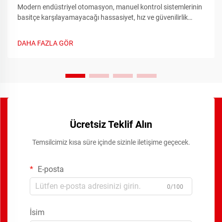
Modern endüstriyel otomasyon, manuel kontrol sistemlerinin
basitçe karşılayamayacağı hassasiyet, hız ve güvenilirlik
gerektirir. Manuel anahtarlama sistemlerinden otomasyonlu
röle sistemlere geçiş, elektrik kontrol sistemlerindeki en önemli
DAHA FAZLA GÖR
ilerlemelerden biridir.
Ücretsiz Teklif Alın
Temsilcimiz kısa süre içinde sizinle iletişime geçecek.
E-posta
0/100
İsim