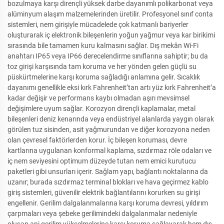
bozulmaya karşı dirençli yüksek darbe dayanımlı polikarbonat veya
alüminyum alaşım malzemelerinden üretilir. Profesyonel sınıf conta
sistemleri, nem girişiyle mücadelede çok katmanlı bariyerler
oluşturarak iç elektronik bileşenlerin yoğun yağmur veya kar birikimi
sırasında bile tamamen kuru kalmasını sağlar. Dış mekân Wi-Fi
anahtarı IP65 veya IP66 derecelendirme sınıflarına sahiptir; bu da
toz girişi karşısında tam koruma ve her yönden gelen güçlü su
püskürtmelerine karşı koruma sağladığı anlamına gelir. Sıcaklık
dayanımı genellikle eksi kırk Fahrenheit’tan artı yüz kırk Fahrenheit’a
kadar değişir ve performans kaybı olmadan aşırı mevsimsel
değişimlere uyum sağlar. Korozyon dirençli kaplamalar, metal
bileşenleri deniz kenarında veya endüstriyel alanlarda yaygın olarak
görülen tuz sisinden, asit yağmurundan ve diğer korozyona neden
olan çevresel faktörlerden korur. İç bileşen koruması, devre
kartlarına uygulanan konformal kaplama, sızdırmaz röle odaları ve
iç nem seviyesini optimum düzeyde tutan nem emici kurutucu
paketleri gibi unsurları içerir. Sağlam yapı, bağlantı noktalarına da
uzanır; burada sızdırmaz terminal blokları ve hava geçirmez kablo
giriş sistemleri, güvenilir elektrik bağlantılarını korurken su girişi
engellenir. Gerilim dalgalanmalarına karşı koruma devresi, yıldırım
çarpmaları veya şebeke gerilimindeki dalgalanmalar nedeniyle