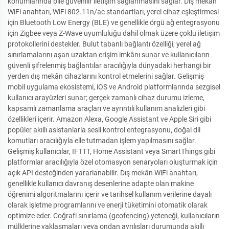
konumlarında bile güvenilir iletişim sağlanmasını sağlar. Dış mekân
WiFi anahtarı, WiFi 802.11n/ac standartları, yerel cihaz eşleştirmesi
için Bluetooth Low Energy (BLE) ve genellikle örgü ağ entegrasyonu
için Zigbee veya Z-Wave uyumluluğu dahil olmak üzere çoklu iletişim
protokollerini destekler. Bulut tabanlı bağlantı özelliği, yerel ağ
sınırlamalarını aşan uzaktan erişim imkânı sunar ve kullanıcıların
güvenli şifrelenmiş bağlantılar aracılığıyla dünyadaki herhangi bir
yerden dış mekân cihazlarını kontrol etmelerini sağlar. Gelişmiş
mobil uygulama ekosistemi, iOS ve Android platformlarında sezgisel
kullanıcı arayüzleri sunar; gerçek zamanlı cihaz durumu izleme,
kapsamlı zamanlama araçları ve ayrıntılı kullanım analizleri gibi
özellikleri içerir. Amazon Alexa, Google Assistant ve Apple Siri gibi
popüler akıllı asistanlarla sesli kontrol entegrasyonu, doğal dil
komutları aracılığıyla elle tutmadan işlem yapılmasını sağlar.
Gelişmiş kullanıcılar, IFTTT, Home Assistant veya SmartThings gibi
platformlar aracılığıyla özel otomasyon senaryoları oluşturmak için
açık API desteğinden yararlanabilir. Dış mekân WiFi anahtarı,
genellikle kullanıcı davranış desenlerine adapte olan makine
öğrenimi algoritmalarını içerir ve tarihsel kullanım verilerine dayalı
olarak işletme programlarını ve enerji tüketimini otomatik olarak
optimize eder. Coğrafi sınırlama (geofencing) yeteneği, kullanıcıların
mülklerine yaklaşmaları veya ondan ayrılışları durumunda akıllı