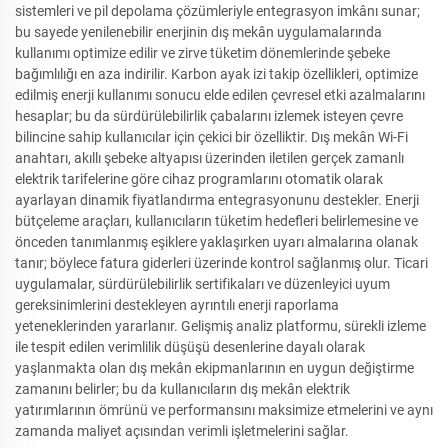
sistemleri ve pil depolama çözümleriyle entegrasyon imkânı sunar;
bu sayede yenilenebilir enerjinin dış mekân uygulamalarında
kullanımı optimize edilir ve zirve tüketim dönemlerinde şebeke
bağımlılığı en aza indirilir. Karbon ayak izi takip özellikleri, optimize
edilmiş enerji kullanımı sonucu elde edilen çevresel etki azalmalarını
hesaplar; bu da sürdürülebilirlik çabalarını izlemek isteyen çevre
bilincine sahip kullanıcılar için çekici bir özelliktir. Dış mekân Wi-Fi
anahtarı, akıllı şebeke altyapısı üzerinden iletilen gerçek zamanlı
elektrik tarifelerine göre cihaz programlarını otomatik olarak
ayarlayan dinamik fiyatlandırma entegrasyonunu destekler. Enerji
bütçeleme araçları, kullanıcıların tüketim hedefleri belirlemesine ve
önceden tanımlanmış eşiklere yaklaşırken uyarı almalarına olanak
tanır; böylece fatura giderleri üzerinde kontrol sağlanmış olur. Ticari
uygulamalar, sürdürülebilirlik sertifikaları ve düzenleyici uyum
gereksinimlerini destekleyen ayrıntılı enerji raporlama
yeteneklerinden yararlanır. Gelişmiş analiz platformu, sürekli izleme
ile tespit edilen verimlilik düşüşü desenlerine dayalı olarak
yaşlanmakta olan dış mekân ekipmanlarının en uygun değiştirme
zamanını belirler; bu da kullanıcıların dış mekân elektrik
yatırımlarının ömrünü ve performansını maksimize etmelerini ve aynı
zamanda maliyet açısından verimli işletmelerini sağlar.