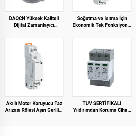
DAQCN Yüksek Kaliteli
Soğutma ve Isıtma İçin
Dijital Zamanlayıcı
Ekonomik Tek Fonksiyonlu
Programlanabilir Haftalık
Zaman Rölesi DIN Ray
Zamanlayıcı TM-619LHN
Montajı
Akıllı Motor Koruyucu Faz
TUV SERTİFİKALI
Arızası Rölesi Aşırı Gerilim
Yıldırımdan Koruma Cihazı
ve Düşük Gerilim
DC1000V Yıldırımdan
Koruyucusu Faz Gerilim
Koruma Cihazı Akıllı Aşırı
Rölesi
Gerilim Korumalı Cihaz