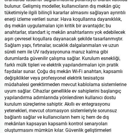
bulunur. Gelişmiş modeller, kullanıcıların dış mekân güç
tüketimiyle ilgili bilinçli kararlar almasını sağlayan ayrıntılı
enerji izleme verileri sunar. Hava koşullarına dayanıklılık,
dış mekân uygulamaları için kritik bir avantajdır; bu
anahtarlar, standart iç mekân anahtarlarını yok edebilecek
aşırı çevresel koşullara dayanacak şekilde tasarlanmıştır.
Sağlam yapı, fırtınalar, sıcaklık dalgalanmaları ve uzun
süreli nem ile UV radyasyonuna maruz kalma gibi
durumlarda güvenilir çalışma sağlar. Kurulum esnekliği,
farklı mülk tipleri ve elektrik yapılandırmaları için pratik
faydalar sunar. Çoğu dış mekân Wi-Fi anahtarı, kapsamlı
değişiklikler veya profesyonel elektrik tesisatçısı
müdahalesi gerektirmeden mevcut kablolama sistemlerine
uyum sağlar. Cihazlar genellikle ev sahiplerini başlangıç
yapılandırma adımlarında yönlendiren kullanıcı dostu
kurulum süreçlerine sahiptir. Akıllı ev entegrasyonu
yetenekleri, mevcut otomasyon sistemleriyle sorunsuz
bağlantı sağlar ve kullanıcıların hem iç hem de dış
mekânları kapsayan kapsamlı kontrol senaryoları
oluşturmasını mümkün kılar. Güvenlik geliştirmeleri