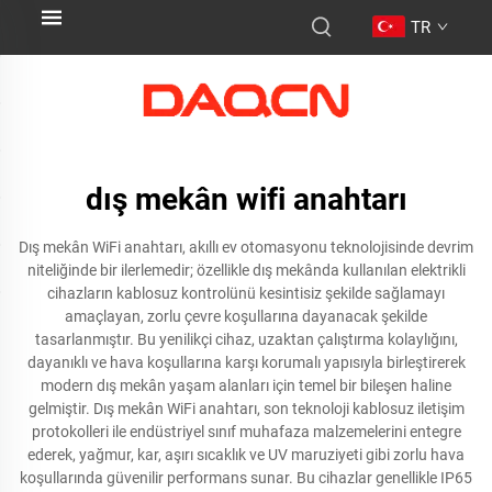
TR
dış mekân wifi anahtarı
Dış mekân WiFi anahtarı, akıllı ev otomasyonu teknolojisinde devrim
niteliğinde bir ilerlemedir; özellikle dış mekânda kullanılan elektrikli
cihazların kablosuz kontrolünü kesintisiz şekilde sağlamayı
amaçlayan, zorlu çevre koşullarına dayanacak şekilde
tasarlanmıştır. Bu yenilikçi cihaz, uzaktan çalıştırma kolaylığını,
dayanıklı ve hava koşullarına karşı korumalı yapısıyla birleştirerek
modern dış mekân yaşam alanları için temel bir bileşen haline
gelmiştir. Dış mekân WiFi anahtarı, son teknoloji kablosuz iletişim
protokolleri ile endüstriyel sınıf muhafaza malzemelerini entegre
ederek, yağmur, kar, aşırı sıcaklık ve UV maruziyeti gibi zorlu hava
koşullarında güvenilir performans sunar. Bu cihazlar genellikle IP65