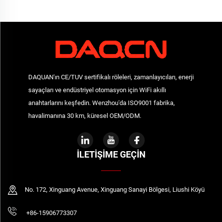
DAQUAN'ın CE/TUV sertifikalı röleleri, zamanlayıcıları, enerji
sayaçları ve endüstriyel otomasyon için WiFi akıllı
anahtarlarını keşfedin. Wenzhou'da ISO9001 fabrika,
havalimanına 30 km, küresel OEM/ODM.
İLETIŞIME GEÇIN
No. 172, Xinguang Avenue, Xinguang Sanayi Bölgesi, Liushi Köyü
+86-15906773307