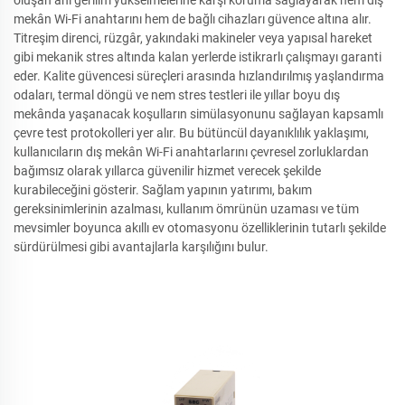
oluşan ani gerilim yükselmelerine karşı koruma sağlayarak hem dış
mekân Wi-Fi anahtarını hem de bağlı cihazları güvence altına alır.
Titreşim direnci, rüzgâr, yakındaki makineler veya yapısal hareket
gibi mekanik stres altında kalan yerlerde istikrarlı çalışmayı garanti
eder. Kalite güvencesi süreçleri arasında hızlandırılmış yaşlandırma
odaları, termal döngü ve nem stres testleri ile yıllar boyu dış
mekânda yaşanacak koşulların simülasyonunu sağlayan kapsamlı
çevre test protokolleri yer alır. Bu bütüncül dayanıklılık yaklaşımı,
kullanıcıların dış mekân Wi-Fi anahtarlarını çevresel zorluklardan
bağımsız olarak yıllarca güvenilir hizmet verecek şekilde
kurabileceğini gösterir. Sağlam yapının yatırımı, bakım
gereksinimlerinin azalması, kullanım ömrünün uzaması ve tüm
mevsimler boyunca akıllı ev otomasyonu özelliklerinin tutarlı şekilde
sürdürülmesi gibi avantajlarla karşılığını bulur.