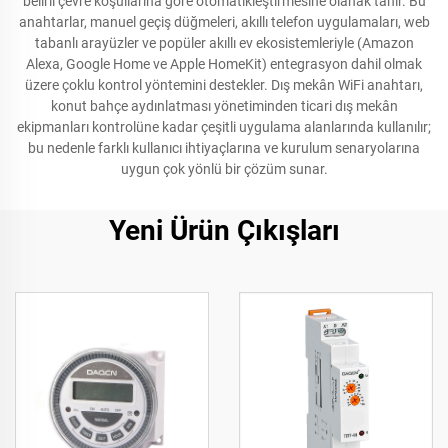
belirli çevre koşullarına göre otomatikleştirmesine olanak tanır. Bu
anahtarlar, manuel geçiş düğmeleri, akıllı telefon uygulamaları, web
tabanlı arayüzler ve popüler akıllı ev ekosistemleriyle (Amazon
Alexa, Google Home ve Apple HomeKit) entegrasyon dahil olmak
üzere çoklu kontrol yöntemini destekler. Dış mekân WiFi anahtarı,
konut bahçe aydınlatması yönetiminden ticari dış mekân
ekipmanları kontrolüne kadar çeşitli uygulama alanlarında kullanılır;
bu nedenle farklı kullanıcı ihtiyaçlarına ve kurulum senaryolarına
uygun çok yönlü bir çözüm sunar.
Yeni Ürün Çıkışları