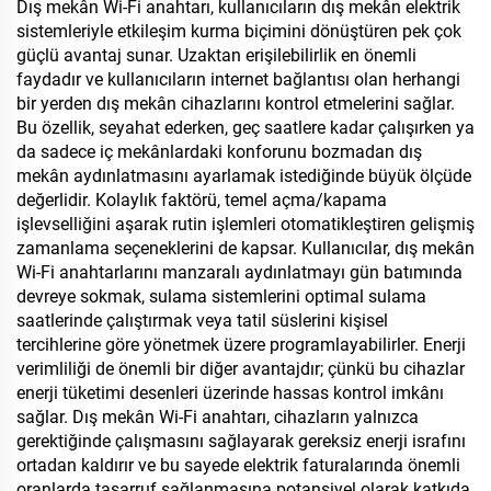
SPD
Dış mekân Wi-Fi anahtarı, kullanıcıların dış mekân elektrik
sistemleriyle etkileşim kurma biçimini dönüştüren pek çok
güçlü avantaj sunar. Uzaktan erişilebilirlik en önemli
faydadır ve kullanıcıların internet bağlantısı olan herhangi
bir yerden dış mekân cihazlarını kontrol etmelerini sağlar.
Bu özellik, seyahat ederken, geç saatlere kadar çalışırken ya
da sadece iç mekânlardaki konforunu bozmadan dış
mekân aydınlatmasını ayarlamak istediğinde büyük ölçüde
değerlidir. Kolaylık faktörü, temel açma/kapama
işlevselliğini aşarak rutin işlemleri otomatikleştiren gelişmiş
zamanlama seçeneklerini de kapsar. Kullanıcılar, dış mekân
Wi-Fi anahtarlarını manzaralı aydınlatmayı gün batımında
devreye sokmak, sulama sistemlerini optimal sulama
saatlerinde çalıştırmak veya tatil süslerini kişisel
tercihlerine göre yönetmek üzere programlayabilirler. Enerji
verimliliği de önemli bir diğer avantajdır; çünkü bu cihazlar
enerji tüketimi desenleri üzerinde hassas kontrol imkânı
sağlar. Dış mekân Wi-Fi anahtarı, cihazların yalnızca
gerektiğinde çalışmasını sağlayarak gereksiz enerji israfını
ortadan kaldırır ve bu sayede elektrik faturalarında önemli
oranlarda tasarruf sağlanmasına potansiyel olarak katkıda